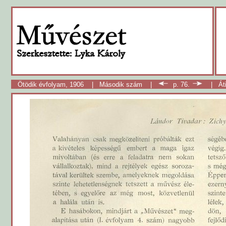
Ötödik évfolyam, 1906
|
Második szám
|
p. 76.
|
Át