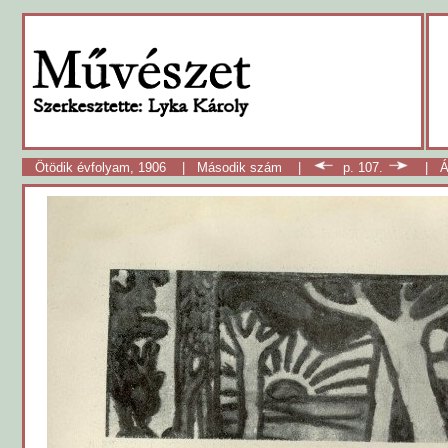
Ötödik évfolyam, 1906
|
Második szám
|
p. 107.
|
Á