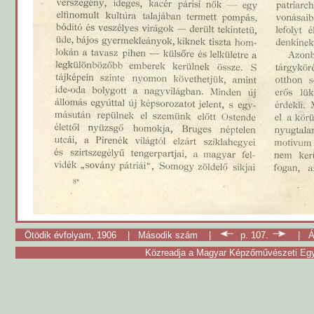
Ötödik évfolyam, 1906
|
Második szám
|
p. 107.
|
Á
Közreadja a Magyar Képzőművészeti Egy