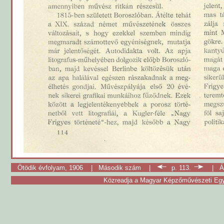
Ötödik évfolyam, 1906
|
Második szám
|
p. 113.
|
Á
Közreadja a Magyar Képzőművészeti Egy