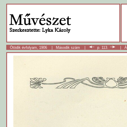
Ötödik évfolyam, 1906
|
Második szám
|
p. 113.
|
Á