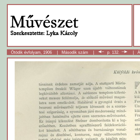
Ötödik évfolyam, 1906
|
Második szám
|
p. 132.
|
Á