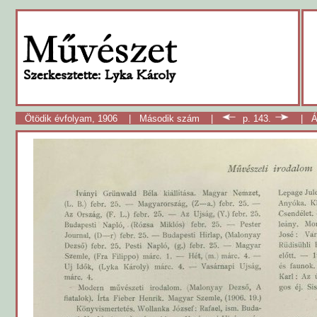
Ötödik évfolyam, 1906
|
Második szám
|
p. 143.
|
Á