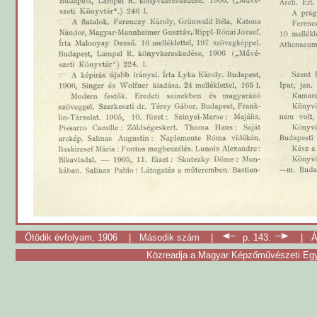
Ötödik évfolyam, 1906
|
Második szám
|
p. 143.
|
Á
Közreadja a Magyar Képzőművészeti Egy