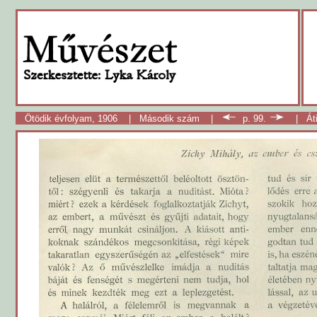
Ötödik évfolyam, 1906
|
Második szám
|
p. 99.
|
Át