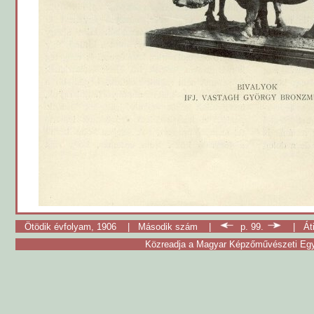
Ötödik évfolyam, 1906
|
Második szám
|
p. 99.
|
Át
Közreadja a Magyar Képzőművészeti Egy