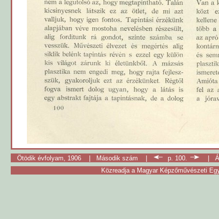
Ötödik évfolyam, 1906
|
Második szám
|
p. 100.
|
Á
Közreadja a Magyar Képzőművészeti Egy