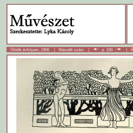
Ötödik évfolyam, 1906
|
Második szám
|
p. 100.
|
Á