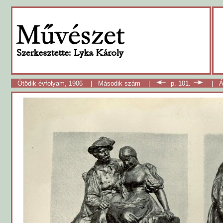
Ötödik évfolyam, 1906
|
Második szám
|
p. 101.
|
Á