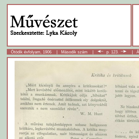
Ötödik évfolyam, 1906
|
Második szám
|
p. 123.
|
Á