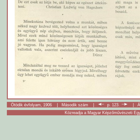
Ötödik évfolyam, 1906
|
Második szám
|
p. 123.
|
Á
Közreadja a Magyar Képzőművészeti Egy