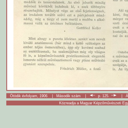
Ötödik évfolyam, 1906
|
Második szám
|
p. 125.
|
Á
Közreadja a Magyar Képzőművészeti Egy