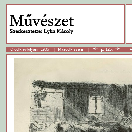
Ötödik évfolyam, 1906
|
Második szám
|
p. 125.
|
Á