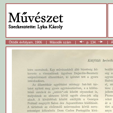
Ötödik évfolyam, 1906
|
Második szám
|
p. 134.
|
Á