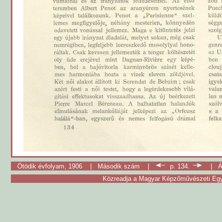
Ötödik évfolyam, 1906
|
Második szám
|
p. 134.
|
Á
Közreadja a Magyar Képzőművészeti Egy