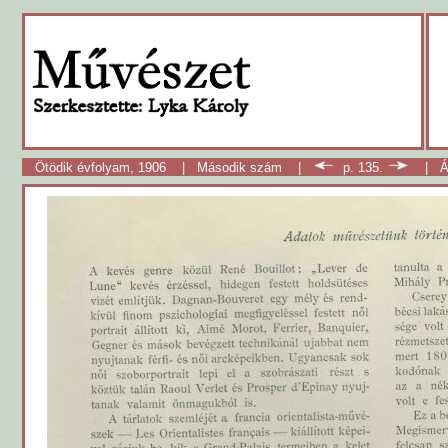
Ötödik évfolyam, 1906
|
Második szám
|
p. 135.
|
Á