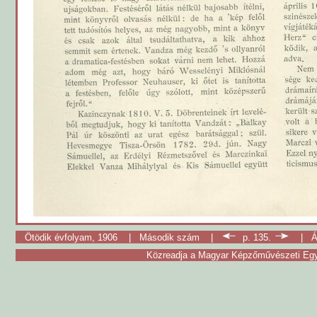
Ötödik évfolyam, 1906
|
Második szám
|
p. 135.
|
Á
Közreadja a Magyar Képzőművészeti Egy