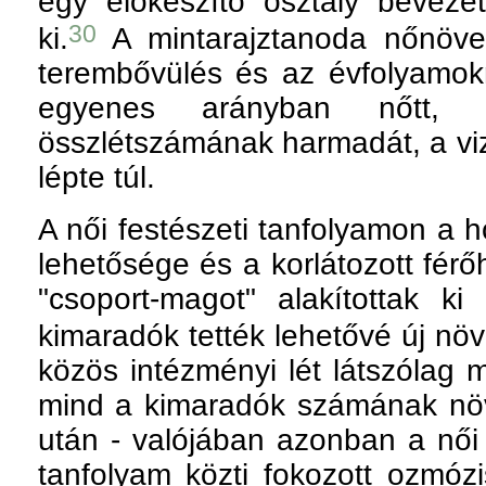
egy előkészítő osztály bevezet
30
ki.
A mintarajztanoda nőnöve
terembővülés és az évfolyamokr
egyenes arányban nőtt,
összlétszámának harmadát, a vi
lépte túl.
A női festészeti tanfolyamon a 
lehetősége és a korlátozott férő
"csoport-magot" alakítottak k
kimaradók tették lehetővé új növ
közös intézményi lét látszólag 
mind a kimaradók számának nö
után - valójában azonban a női 
tanfolyam közti fokozott ozmózi