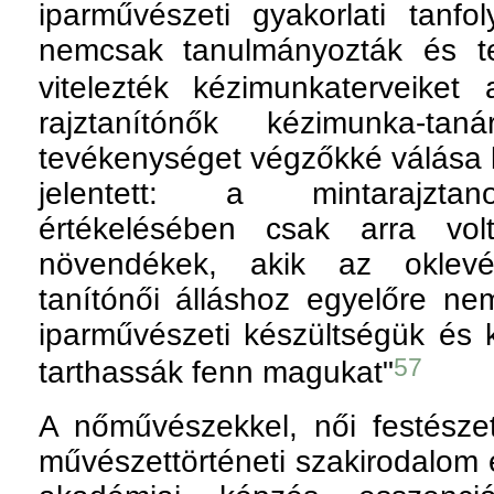
iparművészeti gyakorlati tanfol
nemcsak tanulmányozták és te
vitelezték kézimunkaterveiket
rajztanítónők kézimunka-taná
tevékenységet végzőkké válása k
jelentett: a mintarajzta
értékelésében csak arra vo
növendékek, akik az oklev
tanítónői álláshoz egyelőre ne
iparművészeti készültségük és
57
tarthassák fenn magukat"
A nőművészekkel, női festészeti
művészettörténeti szakirodalom 