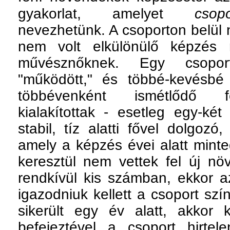
gyakorlat, amelyet
csopo
nevezhetünk. A csoporton belül 
nem volt elkülönülő képzés r
művésznőknek. Egy csopor
"működött," és többé-kevésbé 
többévenként ismétlődő fe
kialakítottak - esetleg egy-két
stabil, tíz alatti fővel dolgozó
amely a képzés évei alatt minte
keresztül nem vettek fel új n
rendkívül kis számban, ekkor a
igazodniuk kellett a csoport sz
sikerült egy év alatt, akkor 
befejeztével a csoport hirtel