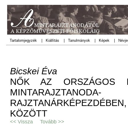
Tartalomjegyzék
|
Kiállítás
|
Tanulmányok
|
Képek
|
Névje
Bicskei Éva
NŐK AZ ORSZÁGOS M
MINTARAJZTA
RAJZTANÁRKÉPEZDÉBEN
KÖZÖTT
<< Vissza
Tovább >>