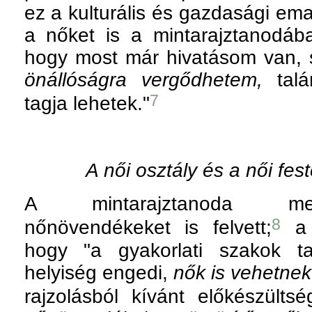
ez a kulturális és gazdasági ema
a nőket is a mintarajztanodáb
hogy most már hivatásom van, 
önállóságra vergődhetem,
talá
7
tagja lehetek."
A női osztály és a női fes
A mintarajztanoda meg
8
nőnövendékeket is felvett;
a 
hogy "a gyakorlati szakok t
helyiség engedi,
nők is vehetnek
rajzolásból kívánt előkészültség