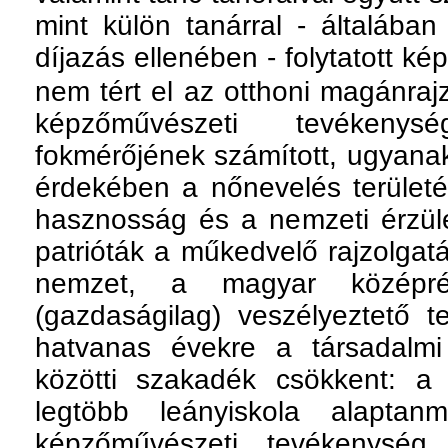
mint külön tanárral - általában 
díjazás ellenében - folytatott ké
nem tért el az otthoni magánrajz
képzőművészeti tevékenys
fokmérőjének számított, ugyana
érdekében a nőnevelés területé
hasznosság és a nemzeti érzület
patrióták a műkedvelő rajzolgatá
nemzet, a magyar középrét
(gazdaságilag) veszélyeztető t
hatvanas évekre a társadalmi
közötti szakadék csökkent: a 
legtöbb leányiskola alapta
képzőművészeti tevékenység 