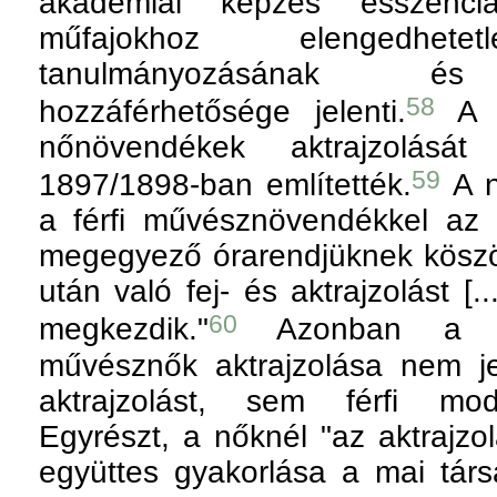
akadémiai képzés esszenci
műfajokhoz elengedhet
tanulmányozásának és 
58
hozzáférhetősége jelenti.
A m
nőnövendékek aktrajzolását 
59
1897/1898-ban említették.
A n
a férfi művésznövendékkel az 
megegyező órarendjüknek köszö
után való fej- és aktrajzolást [.
60
megkezdik."
Azonban a ra
művésznők aktrajzolása nem je
aktrajzolást, sem férfi mod
Egyrészt, a nőknél "az aktrajzol
együttes gyakorlása a mai társa