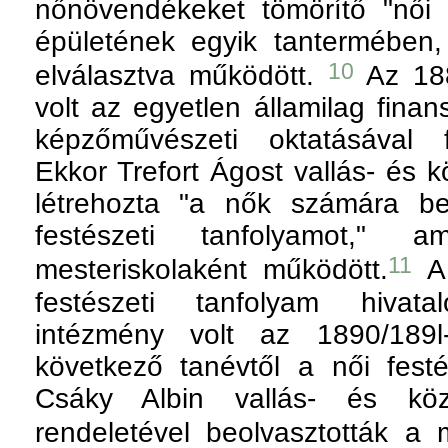
nőnövendékeket tömörítő "női 
épületének egyik tantermében,
10
elválasztva működött.
Az 188
volt az egyetlen államilag finan
képzőművészeti oktatásával f
Ekkor Trefort Ágost vallás- és k
létrehozta "a nők számára be
festészeti tanfolyamot," a
11
mesteriskolaként működött.
A 
festészeti tanfolyam hivata
intézmény volt az 1890/189l
következő tanévtől a női festé
Csáky Albin vallás- és közo
rendeletével beolvasztották a 