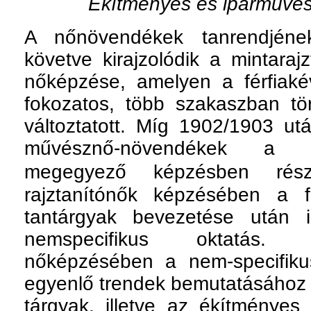
Ékítményes és iparművésze
A nőnövendékek tanrendjéne
követve kirajzolódik a mintara
nőképzése, amelyen a férfiak
fokozatos, több szakaszban t
változtatott. Míg 1902/1903 ut
művésznő-növendékek a fé
megegyező képzésben része
rajztanítónők képzésében a f
tantárgyak bevezetése után 
nemspecifikus oktatás. 
nőképzésében a nem-specifikus,
egyenlő trendek bemutatásához a
tárgyak, illetve az ékítményes 