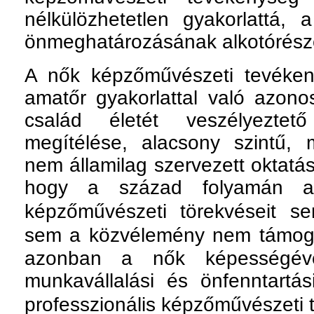
nélkülözhetetlen gyakorlattá, a
önmeghatározásának alkotórészé
A nők képzőművészeti tevéken
amatőr gyakorlattal való azon
család életét veszélyeztető
megítélése, alacsony szintű,
nem államilag szervezett oktatás
hogy a század folyamán a 
képzőművészeti törekvéseit se
sem a közvélemény nem támoga
azonban a nők képességéve
munkavállalási és önfenntartás
professzionális képzőművészeti