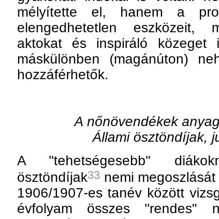
mélyítette el, hanem a prof
elengedhetetlen eszközeit, m
aktokat és inspiráló közeget i
máskülönben (magánúton) neh
hozzáférhetők.
A nőnövendékek anyag
Állami ösztöndíjak, 
A "tehetségesebb" diákok
33
ösztöndíjak
nemi megoszlását 
1906/1907-es tanév között vizsg
évfolyam összes "rendes" nő