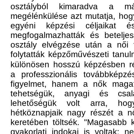
osztályból kimaradva a má
megélénkülése azt mutatja, hog
egyéni képzési céljaikat é
megfogalmazhatták és beteljes
osztály elvégzése után a női 
folytatták képzőművészeti tanul
különösen hosszú képzésben ré
a professzionális továbbképz
figyelmet, hanem a nők magata
tehetségük, anyagi és csal
lehetőségük volt arra, hog
hétköznapjaik nagy részét a nő
keretében töltsék. "Magasabb
gyakorlati indokai is voltak: 