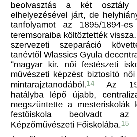
beolvasztás a két osztály
elhelyezésével járt, de helyhián
tanfolyamot az 1895/1894-es
teremsoraiba költöztették vissza.
szervezeti szeparáció követ
tanévtől Wlassics Gyula decentra
"magyar kir. női festészeti i
művészeti képzést biztosító női 
14
mintarajztanodából.
Az 1908
hatályba lépő újabb, centralizá
megszüntette a mesteriskolák k
festőiskola beolvadt az 
15
Képzőművészeti Főiskolába.