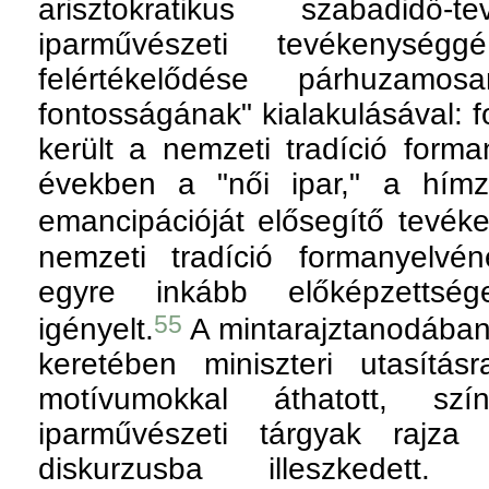
arisztokratikus szabadidő-te
iparművészeti tevékenysé
felértékelődése párhuzamo
fontosságának" kialakulásával: 
került a nemzeti tradíció form
években a "női ipar," a hím
emancipációját elősegítő tevéke
nemzeti tradíció formanyelvé
egyre inkább előképzettsége
55
igényelt.
A mintarajztanodában 
keretében miniszteri utasítá
motívumokkal áthatott, sz
iparművészeti tárgyak rajz
diskurzusba illeszkedett