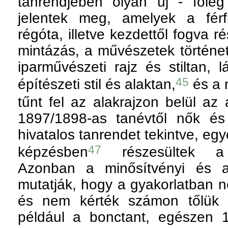
tanrendjében olyan új - főleg
jelentek meg, amelyek a férf
régóta, illetve kezdettől fogva 
mintázás, a művészetek történet
iparművészeti rajz és stiltan, l
45
építészeti stil és alaktan,
és a 
tűnt fel az alakrajzon belül az a
1897/1898-as tanévtől nők és
hivatalos tanrendet tekintve, eg
47
képzésben
részesültek a m
Azonban a minősítvényi és a 
mutatják, hogy a gyakorlatban n
és nem kérték számon tőlük a
például a bonctant, egészen 1