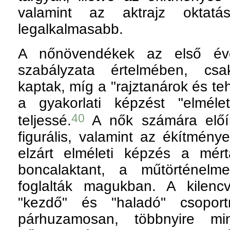
valamint az aktrajz oktatá
legalkalmasabb.
A nőnövendékek az első év
szabályzata értelmében, csa
kaptak, míg a "rajztanárok és te
a gyakorlati képzést "elmélet
40
teljessé.
A nők számára előír
figurális, valamint az ékítménye
elzárt elméleti képzés a mér
boncalaktant, a műtörténelm
foglalták magukban. A kilenc
"kezdő" és "haladó" csoport
párhuzamosan, többnyire mini