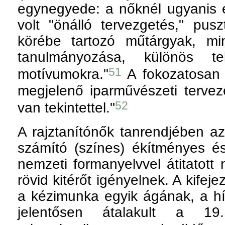
egynegyede: a nőknél ugyanis
volt "önálló tervezgetés," pu
körébe tartozó műtárgyak, mi
tanulmányozása, különös te
51
motívumokra."
A fokozatosan 
megjelenő iparművészeti terve
52
van tekintettel."
A rajztanítónők tanrendjében a
számító (színes) ékítményes és
nemzeti formanyelvvel átitatott 
rövid kitérőt igényelnek. A kifej
a kézimunka egyik ágának, a h
jelentősen átalakult a 19