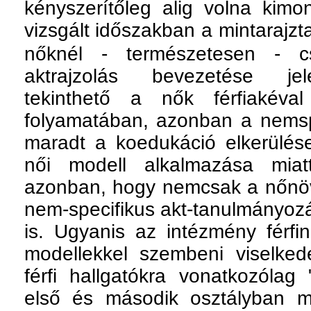
kényszerítőleg alig volna kimo
vizsgált időszakban a mintarajz
nőknél - természetesen - c
aktrajzolás bevezetése jel
tekinthető a nők férfiakéva
folyamatában, azonban a nemsp
maradt a koedukáció elkerülése
női modell alkalmazása miat
azonban, hogy nemcsak a nőnöv
nem-specifikus akt-tanulmányozá
is. Ugyanis az intézmény férfi
modellekkel szembeni viselke
férfi hallgatókra vonatkozólag
első és második osztályban ma