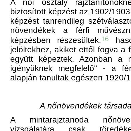
A női osztály rajztanítónők
biztosított képzést az 1902/1903
képzést tanrendileg szétválasz
növendékek a férfi művészn
16
képzésben részesültek,
haso
jelöltekhez, akiket ettől fogva a f
együtt képeztek. Azonban a ra
igényüknek megfelelő" - a férf
alapján tanultak egészen 1920/1
A nőnövendékek társadal
A mintarajztanoda nőnöven
vizsgálatára csak töredék