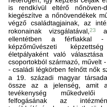
heterogén, így képzési céljaik é
is rendkívül eltérő nőnöven-d
kiegészítve a nőnövendékek mű
végző családtagjainak, az int
23
rokonainak vizsgálatával,
az
ellentétben a férfiakkal 
képzőművészeti képzettsé
életpályaként való választás
csoportokból származó, művelt -
- családi légkörben felnőtt nők 
a 19. századi magyar társada
össze az a jelenség, amit a
tevékenység műkedvelői g
felfogásának az intézmén