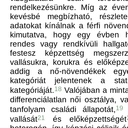
rendelkezésünkre. Míg az éven
kevésbé megbízható, részlete
adatokat kínálnak a férfi növe
kimutatva, hogy egy évben h
rendes vagy rendkívüli hallgat
festesz képzettség megszer
vallásukra, korukra és előképzet
addig a nő-növendékek egyetl
kategóriát jelentenek a stat
18
kategóriáját.
Valójában a minta
differenciálatlan női osztálya, v
19
tanfolyam családi állapotát,
t
21
vallását
és előképzettségét