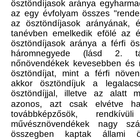
ösztöndíjasok aránya egyharm
az egy évfolyam összes "rendes"
az ösztöndíjasok arányának, 
tanévben emelkedik efölé az é
ösztöndíjasok aránya a férfi ö
háromnegyede (lásd 2. tá
nőnövendékek kevesebben és 
ösztöndíjat, mint a férfi növ
akkor ösztöndíjuk a legalacso
ösztöndíjjal, illetve az alatt
azonos, azt csak elvétve ha
továbbképzősök, rendkívüli
művésznövendékek nagy sz
összegben kaptak állami ö