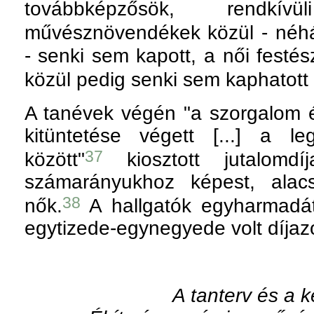
továbbképzősök, rendkí
művésznövendékek közül - néhán
- senki sem kapott, a női festés
közül pedig senki sem kaphatott 
A tanévek végén "a szorgalom 
kitüntetése végett [...] a l
37
között"
kiosztott jutalomdíj
számarányukhoz képest, alac
38
nők.
A hallgatók egyharmadá
egytizede-egynegyede volt díjazo
A tanterv és a 