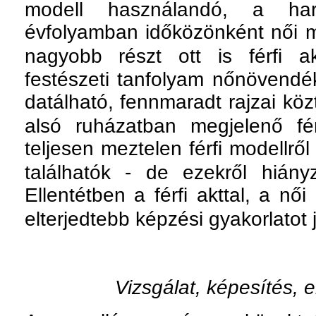
modell használandó, a ha
évfolyamban időközönként női mo
nagyobb részt ott is férfi a
festészeti tanfolyam nőnövendé
datálható, fennmaradt rajzai köz
alsó ruházatban megjelenő fér
teljesen meztelen férfi modellrő
találhatók - de ezekről hián
Ellentétben a férfi akttal, a nő
elterjedtebb képzési gyakorlatot 
Vizsgálat, képesítés, 