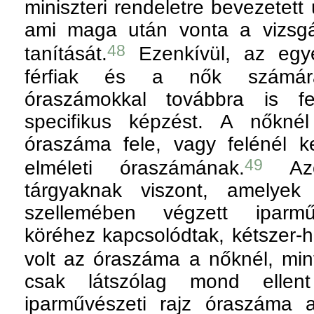
miniszteri rendeletre bevezetett
ami maga után vonta a vizsgál
48
tanítását.
Ezenkívül, az egye
férfiak és a nők számára
óraszámokkal továbbra is fe
specifikus képzést. A nőknél
óraszáma fele, vagy felénél k
49
elméleti óraszámának.
Azok
tárgyaknak viszont, amelyek 
szellemében végzett iparmű
köréhez kapcsolódtak, kétszer
volt az óraszáma a nőknél, mint
csak látszólag mond elle
iparművészeti rajz óraszáma 