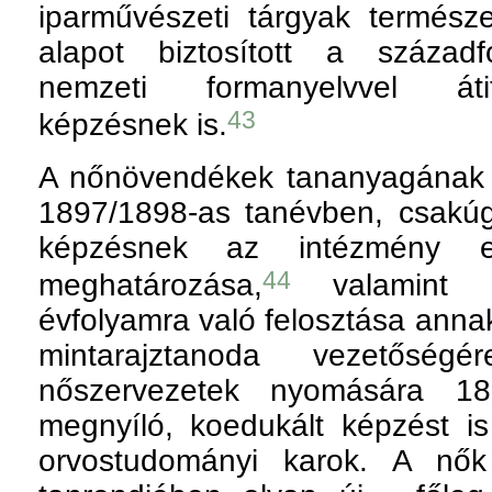
iparművészeti tárgyak termész
alapot biztosított a századfo
nemzeti formanyelvvel átit
43
képzésnek is.
A nőnövendékek tananyagának j
1897/1898-as tanévben, csakúgy
képzésnek az intézmény eg
44
meghatározása,
valamint 
évfolyamra való felosztása annak
mintarajztanoda vezetősé
nőszervezetek nyomására 1
megnyíló, koedukált képzést is
orvostudományi karok. A nők 