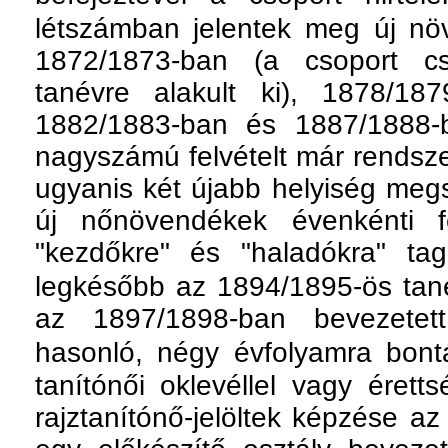
létszámban jelentek meg új nö
1872/1873-ban (a csoport c
tanévre alakult ki), 1878/18
1882/1883-ban és 1887/1888-
nagyszámú felvételt már rendsze
ugyanis két újabb helyiség megs
új nőnövendékek évenkénti fe
"kezdőkre" és "haladókra" tag
legkésőbb az 1894/1895-ös tané
az 1897/1898-ban bevezetett
hasonló, négy évfolyamra bontá
tanítónői oklevéllel vagy érett
rajztanítónő-jelöltek képzése a