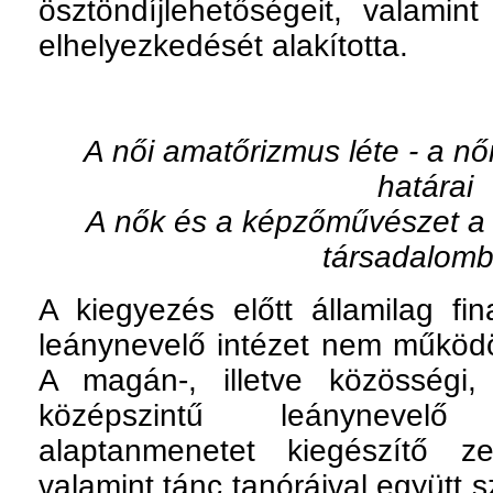
ösztöndíjlehetőségeit, valamint
elhelyezkedését alakította.
A női amatőrizmus léte - a nő
határai
A nők és a képzőművészet a
társadalom
A kiegyezés előtt államilag fi
leánynevelő intézet nem működö
A magán-, illetve közösségi,
középszintű leánynevel
alaptanmenetet kiegészítő z
valamint tánc tanóráival együtt s