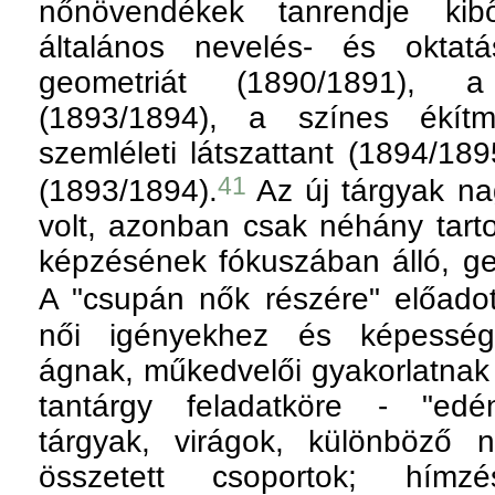
nőnövendékek tanrendje kibő
általános nevelés- és oktatá
geometriát (1890/1891), 
(1893/1894), a színes ékítm
szemléleti látszattant (1894/189
41
(1893/1894).
Az új tárgyak nag
volt, azonban csak néhány tarto
képzésének fókuszában álló, ge
A "csupán nők részére" előadott
női igényekhez és képessége
ágnak, műkedvelői gyakorlatnak 
tantárgy feladatköre - "edé
tárgyak, virágok, különböző 
összetett csoportok; hímz