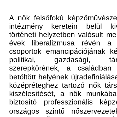
A nők felsőfokú képzőművészet
intézmény keretein belül ki
történeti helyzetben valósult m
évek liberalizmusa révén a 
csoportok emancipációjának k
politikai, gazdasági, tár
szerepkörének, a családban
betöltött helyének újradefiniálás
középréteghez tartozó nők tár
kiszélesítését, a nők munkáb
biztosító professzionális kép
országos szintű nőszervezete