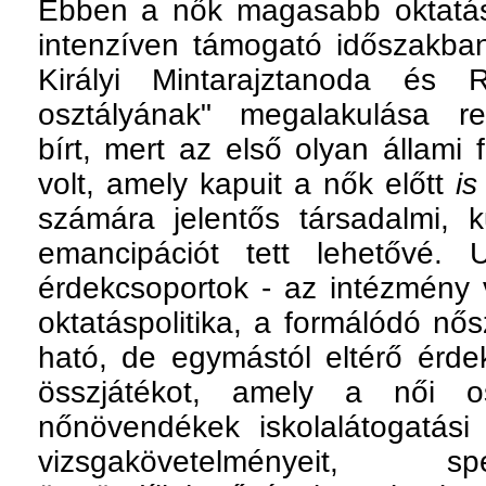
Ebben a nők magasabb oktatás
intenzíven támogató időszakb
Királyi Mintarajztanoda és R
osztályának" megalakulása ren
bírt, mert az első olyan állami 
volt, amely kapuit a nők előtt
is
számára jelentős társadalmi, k
emancipációt tett lehetővé. 
érdekcsoportok - az intézmény
oktatáspolitika, a formálódó nő
ható, de egymástól eltérő érdek
összjátékot, amely a női o
nőnövendékek iskolalátogatási s
vizsgakövetelményeit, sp