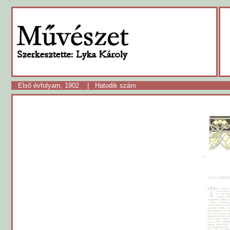
Első évfolyam, 1902
|
Hatodik szám