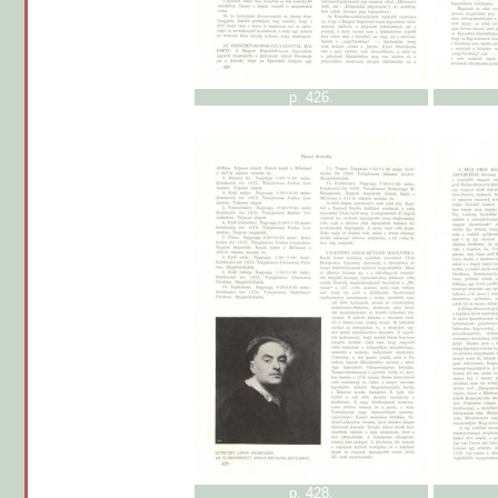
p. 426.
p. 428.