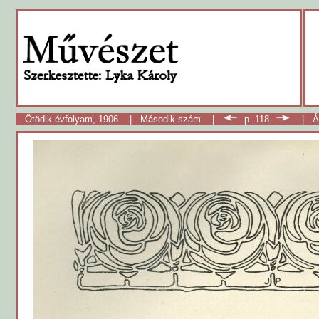
Ötödik évfolyam, 1906
|
Második szám
|
p. 118.
|
Á