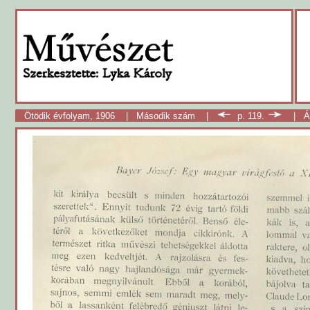
Ötödik évfolyam, 1906
|
Második szám
|
p. 119.
|
Á