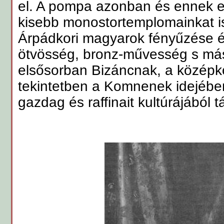
el. A pompa azonban és ennek 
kisebb monostortemplomainkat is 
Árpádkori magyarok fényűzése é
ötvösség, bronz-művesség s má
elsősorban Bizáncnak, a középk
tekintetben a Komnenek idejébe
gazdag és raffinait kultúrájából t