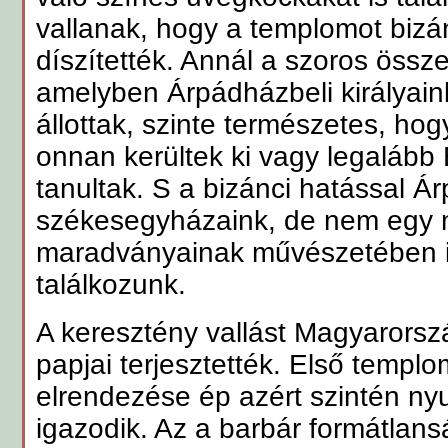
vallanak, hogy a templomot bizá
díszítették. Annál a szoros össz
amelyben Árpádházbeli királyaink 
állottak, szinte természetes, hog
onnan kerültek ki vagy legalább 
tanultak. S a bizánci hatással Ár
székesegyházaink, de nem egy
maradványainak művészetében i
találkozunk.
A keresztény vallást Magyarors
papjai terjesztették. Első templo
elrendezése ép azért szintén nyu
igazodik. Az a barbár formátlans