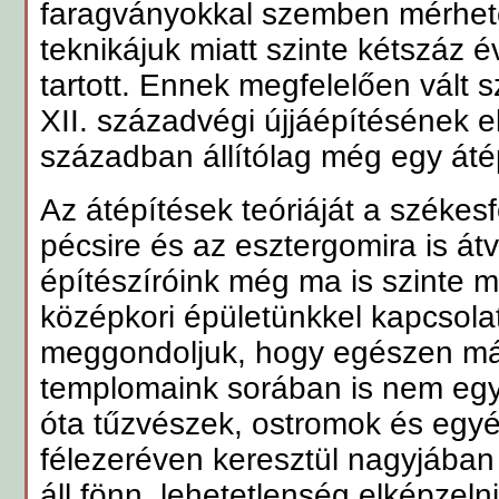
faragványokkal szemben mérhete
teknikájuk miatt szinte kétszáz 
tartott. Ennek megfelelően vált
XII. századvégi újjáépítésének e
században állítólag még egy átép
Az átépítések teóriáját a székesfe
pécsire és az esztergomira is átv
építészíróink még ma is szinte 
középkori épületünkkel kapcsol
meggondoljuk, hogy egészen má
templomaink sorában is nem egy
óta tűzvészek, ostromok és egyé
félezeréven keresztül nagyjában 
áll fönn, lehetetlenség elképzelni