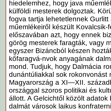
hiedelemhez, hogy java műemlék
külföldi mesterek dolgoztak. Kör
fogva tartja lehetetlennek Gurlit
műemlékeiről készült Kovalcsik
előszavában azt, hogy ennek bizá
görög mesterek faragták, vagy 
egyszer Bizáncból készen hozták
kőfaragvá-nvok anyagának dalmác
mond. Tudjuk, hogy Dalmácia r
dunántúliakkal sok rokonvonást 
Magyarország a XI—XII. századb
országgal szoros politikai és kul
állott. A Gelcichtől közölt adatok
dalmát városok laikus konfratern