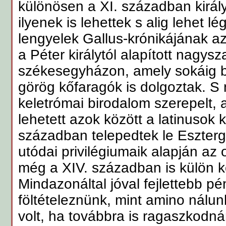
különösen a XI. században királ
ilyenek is lehettek s alig lehet lé
lengyelek Gallus-krónikájának a
a Péter királytól alapított nagys
székesegyházon, amely sokáig b
görög kőfaragók is dolgoztak. S
keletrómai birodalom szerepelt, 
lehetett azok között a latinusok 
században telepedtek le Eszter
utódai privilégiumaik alapján az o
még a XIV. században is külön ko
Mindazonáltal jóval fejlettebb p
föltételeznünk, mint amino nálu
volt, ha továbbra is ragaszkodn