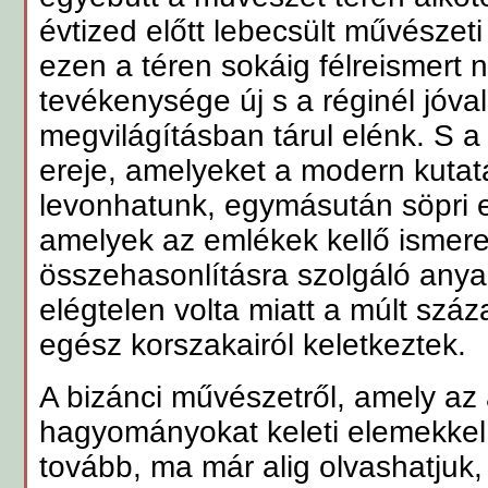
évtized előtt lebecsült művészet
ezen a téren sokáig félreismert
tevékenysége új s a réginél jóva
megvilágításban tárul elénk. S 
ereje, amelyeket a modern kuta
levonhatunk, egymásután söpri e
amelyek az emlékek kellő ismere
összehasonlításra szolgáló any
elégtelen volta miatt a múlt sz
egész korszakairól keletkeztek.
A bizánci művészetről, amely az a
hagyományokat keleti elemekkel fe
tovább, ma már alig olvashatjuk