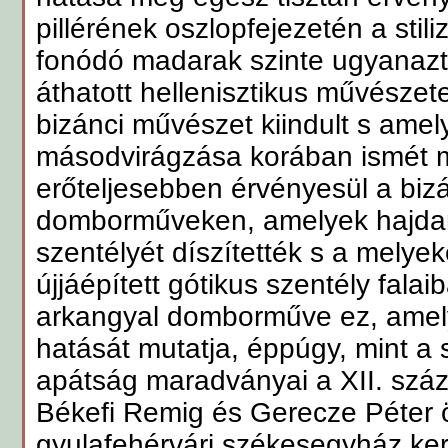
pillérének oszlopfejezetén a stili
fonódó madarak szinte ugyanazt a
áthatott hellenisztikus művészet
bizánci művészet kiindult s amel
másodvirágzása korában ismét m
erőteljesebben érvényesül a biz
domborműveken, amelyek hajdan
szentélyét díszítették s a melye
újjáépített gótikus szentély falaib
arkangyal domborműve ez, amely 
hatását mutatja, éppúgy, mint a
apátság maradványai a XII. szá
Békefi Remig és Gerecze Péter ö
gyulafehérvári székesegyház kere