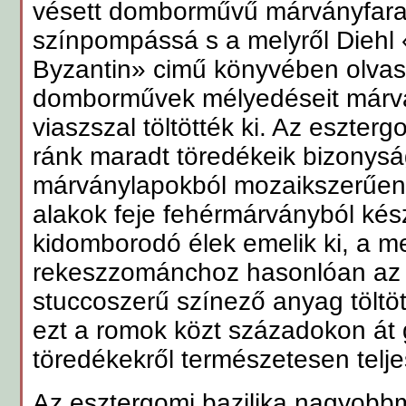
vésett domborművű márványfarag
színpompássá s a melyről Diehl 
Byzantin» cimű könyvében olvash
domborművek mélyedéseit márvá
viaszszal töltötték ki. Az eszter
ránk maradt töredékeik bizonysá
márványlapokból mozaikszerűen 
alakok feje fehérmárványból kész
kidomborodó élek emelik ki, a me
rekeszzománchoz hasonlóan az i
stuccoszerű színező anyag töltöt
ezt a romok közt századokon át
töredékekről természetesen telje
Az esztergomi bazilika nagyobb