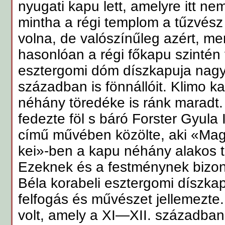
nyugati kapu lett, amelyre itt ne
mintha a régi templom a tűzvés
volna, de valószínűleg azért, mer
hasonlóan a régi főkapu szintén 
esztergomi dóm díszkapuja nagy
században is fönnállóit. Klimo ka
néhány töredéke is ránk maradt.
fedezte föl s báró Forster Gyula 
című művében közölte, aki «Ma
kei»-ben a kapu néhány alakos t
Ezeknek és a festménynek bizony
Béla korabeli esztergomi díszkap
felfogás és művészet jellemezte
volt, amely a XI—XII. században