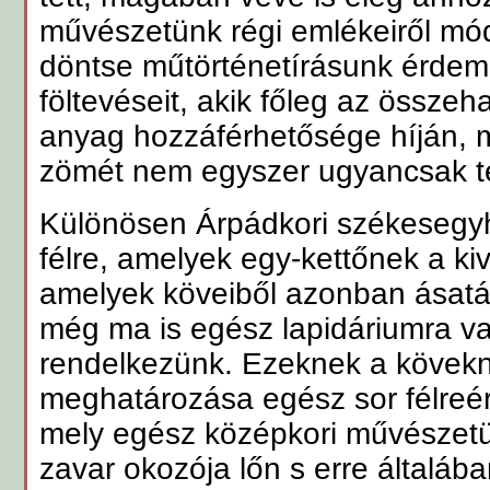
művészetünk régi emlékeiről mó
döntse műtörténetírásunk érdem
föltevéseit, akik főleg az összeh
anyag hozzáférhetősége híján, 
zömét nem egyszer ugyancsak té
Különösen Árpádkori székesegyh
félre, amelyek egy-kettőnek a kiv
amelyek köveiből azonban ásatás
még ma is egész lapidáriumra v
rendelkezünk. Ezeknek a kövekn
meghatározása egész sor félreért
mely egész középkori művészet
zavar okozója lőn s erre általáb