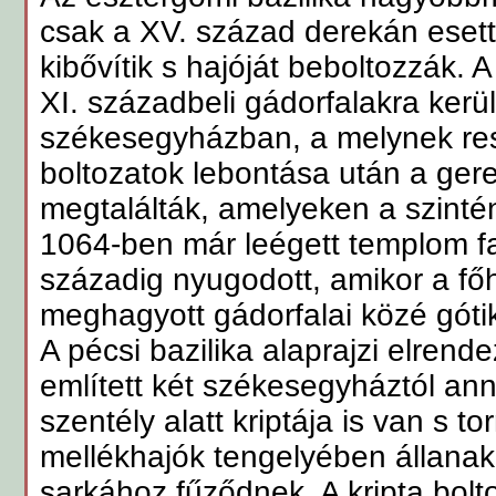
csak a XV. század derekán esett 
kibővítik s hajóját beboltozzák. A
XI. századbeli gádorfalakra kerül
székesegyházban, a melynek res
boltozatok lebontása után a ger
megtalálták, amelyeken a szintén
1064-ben már leégett templom f
századig nyugodott, amikor a főh
meghagyott gádorfalai közé gótiku
A pécsi bazilika alaprajzi elren
említett két székesegyháztól ann
szentély alatt kriptája is van s t
mellékhajók tengelyében állanak
sarkához fűződnek. A kripta bolto