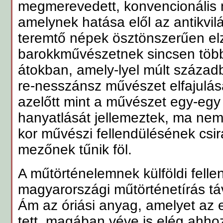
megmerevedett, konvencionális 
amelynek hatása elől az antikvilá
teremtő népek ösztönszerűen elz
barokkművészetnek sincsen töb
átokban, amely-lyel múlt századb
re-nesszánsz művészet elfajulásá
azelőtt mint a művészet egy-egy
hanyatlását jellemeztek, ma ne
kor művészi fellendülésének csirái
mezőnek tűnik föl.
A műtörténelemnek külföldi felle
magyarországi műtörténetírás táv
Ám az óriási anyag, amelyet az 
tett, magában véve is elég ahho