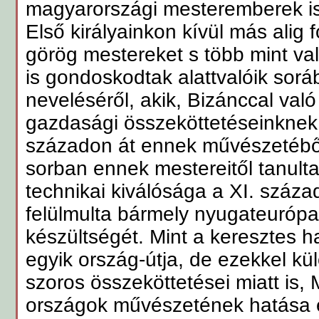
magyarországi mesteremberek is
Első királyainkon kívül más alig f
görög mestereket s több mint va
is gondoskodtak alattvalóik sorá
neveléséről, akik, Bizánccal való 
gazdasági összeköttetéseinknek 
századon át ennek művészetéből
sorban ennek mestereitől tanulta
technikai kiválósága a XI. száz
felülmulta bármely nyugateurópa
készültségét. Mint a keresztes 
egyik ország-útja, de ezekkel kü
szoros összeköttetései miatt is,
országok művészetének hatása e