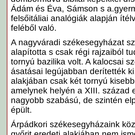
Ádám és Éva, Sámson s a.gyerme
felsőitáliai analógiák alapján ítél
feléből való.
A nagyváradi székesegyházat sze
alapította s csak régi rajzaiból 
tornyú bazilika volt. A kalocsai 
ásatásai legújabban derítették ki
alakjában csak két tornyú kisebb 
amelynek helyén a XIII. század el
nagyobb szabású, de szintén el
épült.
Árpádkori székesegyházaink közü
győrit eredeti alakjában nem ism