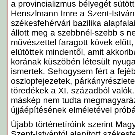
a provincializmus bélyegét sütött
Henszlmann Imre a Szent-István ki
székesfehérvári bazilika alapfalai
állott meg a szebbnél-szebb s n
művészettel faragott kövek előtt
elütöttek mindentől, amit akkori
korának küszöbén létesült nyug
ismertek. Sehogysem fért a fejé
oszlopfejezetek, párkányrészletek
töredékek a XI. századból valók
máskép nem tudta megmagyarázni
újjáépítésének elméletével próbál
Újabb történetíróink szerint Ma
Szent-Istvántól alapított székesfe