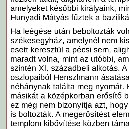
amelyeket későbbi királyaink, mi
Hunyadi Mátyás fűztek a bazilik
Ha leégése után beboltozták voln
székesegyház, amelynél nem ki
esett keresztül a pécsi sem, al
maradt volna, mint az utóbbi, 
szintén XI. századbeli alkotás. A b
oszlopaiból Henszlmann ásatása
néhánynak találta meg nyomát. 
másikát a középkorban erősítő bu
ez még nem bizonyítja azt, hogy
is boltozták. A megerősítést elem
templom kibővítése közben táma