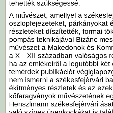
tehették szükségessé.
A művészet, amellyel a székesfej
oszlopfejezeteket, párkányokat
részleteket díszítették, formai t
pompás teknikájával Bizánc meste
művészet a Makedónok és Komne
a X—XII században valóságos re
ha az emlékeiről a legutóbbi két
temérdek publikációt végiglapozga
nem ismerni a székesfejérvári ba
ékítményes részletek és az eze
kőfaragványok művészetének egy
Henszlmann székesfejérvári ása
való színes üvegkockákat is talál