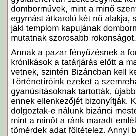
domborművek, mint a minő szent 
egymást átkaroló két nő alakja, 
jáki templom kapujának domborm
mutatnak szorosabb rokonságot
Annak a pazar fényűzésnek a forr
krónikások a tatárjárás előtt a
vetnek, szintén Bizáncban kell k
Történetíróink ezeket a szemreh
gyanúsításoknak tartották, újab
ennek ellenkezőjét bizonyítják. 
dolgoztak-e nálunk bizánci mest
mint a minőt a ránk maradt emlé
tömérdek adat föltételez. Annyi 