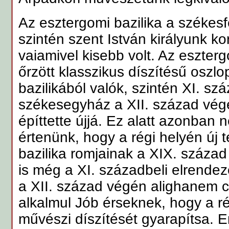
Az esztergomi bazilika a székesfe
szintén szent István királyunk ko
vaiamivel kisebb volt. Az eszte
őrzött klasszikus díszítésű oszlo
bazilikából valók, szintén XI. szá
székesegyház a XII. század végé
építtette újjá. Ez alatt azonban n
értenünk, hogy a régi helyén új t
bazilika romjainak a XIX. század 
is még a XI. századbeli elrendez
a XII. század végén alighanem cs
alkalmul Jób érseknek, hogy a r
művészi díszítését gyarapítsa. 