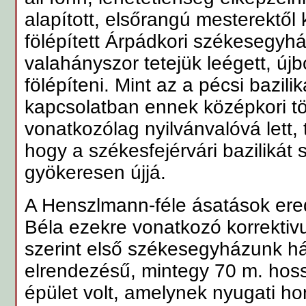
alapított, elsőrangú mesterektől k
fölépített Árpádkori székesegyh
valahányszor tetejük leégett, újbó
fölépíteni. Mint az a pécsi bazili
kapcsolatban ennek középkori tö
vonatkozólag nyilvánvalóvá lett,
hogy a székesfejérvári bazilikát
gyökeresen újjá.
A Henszlmann-féle ásatások er
Béla ezekre vonatkozó korrekti
szerint első székesegyházunk hár
elrendezésű, mintegy 70 m. hoss
épület volt, amelynek nyugati 