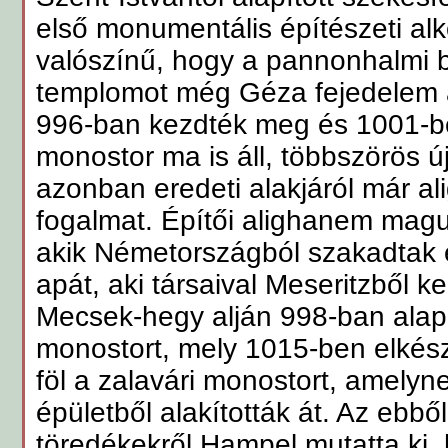
első monumentális építészeti al
valószínű, hogy a pannonhalmi 
templomot még Géza fejedelem al
996-ban kezdték meg és 1001-be
monostor ma is áll, többszörös új
azonban eredeti alakjáról már al
fogalmat. Építői alighanem magu
akik Németországból szakadtak e
apát, aki társaival Meseritzből k
Mecsek-hegy alján 998-ban alapí
monostort, mely 1015-ben elkész
föl a zalavári monostort, amelyn
épületből alakították át. Az ebbő
töredékekről Hampel mutatta ki,