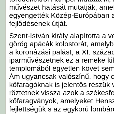
művészet hatását mutatják, ame
egyengették Közép-Európában a
fejlődésének útját.
Szent-István király alapította a
görög apácák kolostorát, amelybő
a koronázási palást, a XI. század
iparművészetnek ez a remeke kike
templomából egyetlen követ sem
Ám ugyancsak valószínű, hogy d
kőfaragóknak is jelentős részük vo
röztetnek vissza azok a székesfe
kőfaragványok, amelyeket Hens
fejlettségük s az egykorú lombá