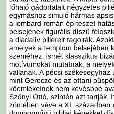
főhajó gádorfalait négyzetes pillé
egymáshoz simuló hármas apsis 
a lombard-román építészet hatás
belsejének figurális díszű féloszl
a diadalív pilléreit tagolták. Az
amelyek a templom belsejében k
szeméhez, ismét klasszikus bizá
motívumokat mutatnak, a melyek
vallanak. A pécsi székesegyház 
mint Gerecze és az ottani püsp
kőemlékeinek nem kevésbbé avat
Szőnyi Ottó, szintén azt tartják
zömében véve a XI. században ép
domborművű bibliai képekkel dísz