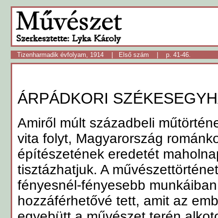
Tizenharmadik évfolyam, 1914
|
Első szám
| p. 41-46.
ÁRPÁDKORI SZÉKESEGYH
Amiről múlt századbeli műtörténe
vita folyt, Magyarország románk
építészetének eredetét maholna
tisztázhatjuk. A művészettörténet
fényesnél-fényesebb munkáiban 
hozzáférhetővé tett, amit az em
egyebütt a művészet terén alkot