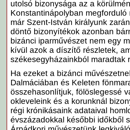
utolsó bizonysága az a körülmén
Konstantinápolyban megforduló
már Szent-István királyunk zarán
döntő bizonyítékok azonban bár
bizánci iparművészet nem egy 
kívül azok a díszítő részletek, 
székesegyházainkból maradtak r
Ha ezeket a bizánci művészetnek
Dalmáciában és Keleten fönmara
összehasonlítjuk, fölöslegessé vá
okleveleink és a korunknál bizon
régi krónikásaink adataival hom
évszázadokkal későbbi időkből 
Árpádkori művészetünk legkiváló