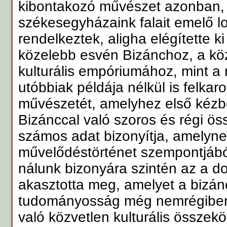
kibontakozó művészet azonban, 
székesegyházaink falait emelő 
rendelkeztek, aligha elégítette ki 
közelebb esvén Bizánchoz, a kö
kulturális empóriumához, mint a 
utóbbiak példája nélkül is felkar
művészetét, amelyhez első kézbő
Bizánccal való szoros és régi ös
számos adat bizonyítja, amelyn
művelődéstörténet szempontjábó
nálunk bizonyára szintén az a d
akasztotta meg, amelyet a bizán
tudományosság még nemrégiben i
való közvetlen kulturális összek