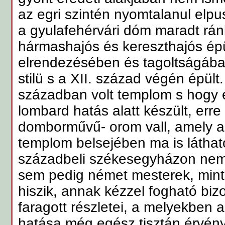
az egri szintén nyomtalanul elpus
a gyulafehérvári dóm maradt rán
hármashajós és kereszthajós épü
elrendezésében és tagoltságáb
stilü s a XII. század végén épült
században volt templom s hogy 
lombard hatás alatt készült, erre 
domborművű- orom vall, amely a d
templom belsejében ma is láthat
századbeli székesegyházon nem 
sem pedig német mesterek, mint 
hiszik, annak kézzel fogható biz
faragott részletei, a melyekben 
hatása még egész tisztán érvény