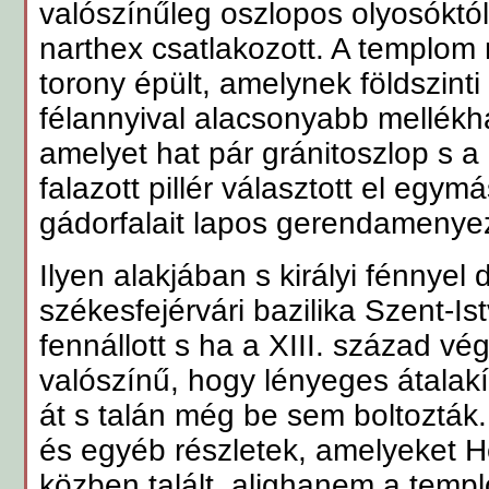
valószínűleg oszlopos olyosóktól
narthex csatlakozott. A templom
torony épült, amelynek földszinti
félannyival alacsonyabb mellékha
amelyet hat pár gránitoszlop s a 
falazott pillér választott el egymá
gádorfalait lapos gerendamenyeze
Ilyen alakjában s királyi fénnyel d
székesfejérvári bazilika Szent-I
fennállott s ha a XIII. század vég
valószínű, hogy lényeges átalak
át s talán még be sem boltozták.
és egyéb részletek, amelyeket 
közben talált, alighanem a templ