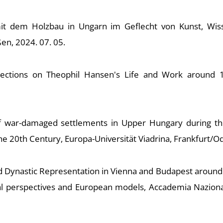
mit dem Holzbau in Ungarn im Geflecht von Kunst, Wiss
en, 2024. 07. 05.
ctions on Theophil Hansen's Life and Work around 19
of war-damaged settlements in Upper Hungary during the
 the 20th Century, Europa-Universität Viadrina, Frankfurt/O
and Dynastic Representation in Vienna and Budapest around 
nal perspectives and European models, Accademia Naziona