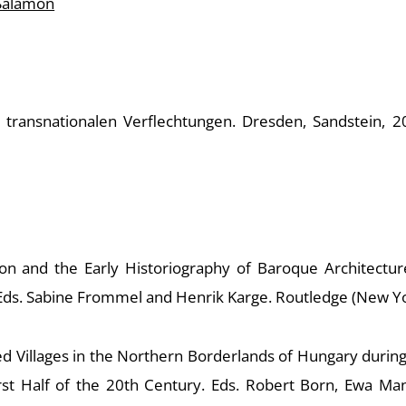
Salamon
transnationalen Verflechtungen. Dresden, Sandstein, 202
n and the Early Historiography of Baroque Architecture 
ds. Sabine Frommel and Henrik Karge. Routledge (New Yor
d Villages in the Northern Borderlands of Hungary during t
First Half of the 20th Century. Eds. Robert Born, Ewa M