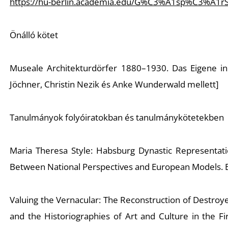
https://hu-berlin.academia.edu/G%C3%A1sp%C3%A1r
Önálló kötet
Museale Architekturdörfer 1880–1930. Das Eigene in 
Jöchner, Christin Nezik és Anke Wunderwald mellett]
Tanulmányok folyóiratokban és tanulmánykötetekben
Maria Theresa Style: Habsburg Dynastic Representatio
Between National Perspectives and European Models. E
Valuing the Vernacular: The Reconstruction of Destroye
and the Historiographies of Art and Culture in the 