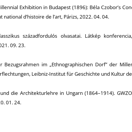
lennial Exhibition in Budapest (1896): Béla Czobor’s Conce
tional d’histoire de l’art, Párizs, 2022. 04. 04.
klasszikus századfordulós olvasatai. Látkép konferenc
21. 09. 23.
er Bezugsrahmen im „Ethnographischen Dorf” der Millen
lechtungen, Leibniz-Institut für Geschichte und Kultur des
und die Architekturlehre in Ungarn (1864–1914). GWZO-F
0. 01. 24.