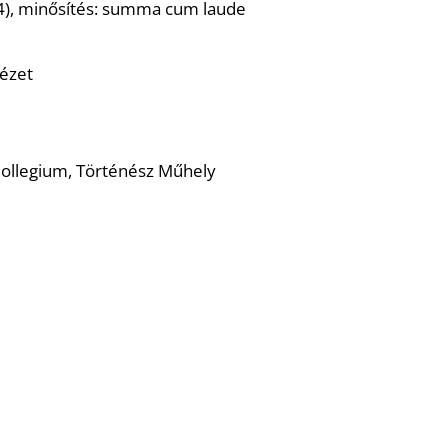
914), minősítés: summa cum laude
ézet
Collegium, Történész Műhely