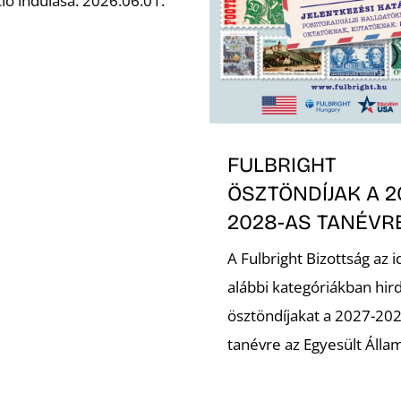
ió indulása: 2026.06.01.
FULBRIGHT
ÖSZTÖNDÍJAK A 2
2028-AS TANÉVR
A Fulbright Bizottság az i
alábbi kategóriákban hir
ösztöndíjakat a 2027-20
tanévre az Egyesült Álla