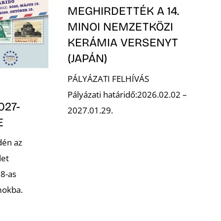
MEGHIRDETTÉK A 14.
MINOI NEMZETKÖZI
KERÁMIA VERSENYT
(JAPÁN)
PÁLYÁZATI FELHÍVÁS
Pályázati határidő:2026.02.02 –
027-
2027.01.29.
E
dén az
det
28-as
mokba.