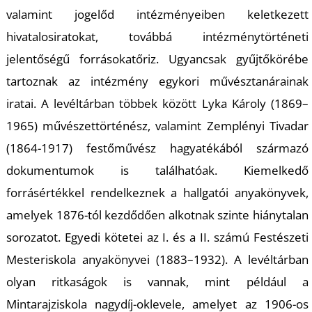
valamint jogelőd intézményeiben keletkezett
hivatalos
iratokat, továbbá intézménytörténeti
jelentőségű forrásokat
őriz.
Ugyancsak g
yűjtőkörébe
tartoznak az intézmény egykori művésztanárainak
iratai.
A levéltárban többek között
Lyka Károly (1869–
1965) művészettörténész, valamint Zemplényi Tivadar
(1864-1917) festőművész
hagyatékából származó
dokumentumok
is találhatóak. Kiemelkedő
forrásértékkel rendelkeznek a hallgatói anyakönyvek
,
amelyek
1876-tól kezdődően alkotnak szinte hiánytalan
sorozatot. E
gyedi kötetei az I. és a II. számú Festészeti
Mesteriskola anyakönyvei (1883–1932)
.
A levéltár
ban
olyan ritkaságok is vannak, mint például a
Mintarajziskola nagydíj-oklevele, amelyet az 1906-os