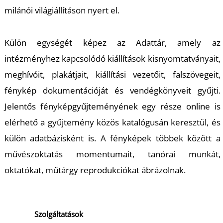
milánói világiállításon nyert el
.
Külön
egységét képez az
Adattár
, amely az
intézményhez kapcsolódó kiállítások kisnyomtatványait,
meghívó
i
t, plakátjait, kiállítási vezetőit, falszövegeit,
fénykép dokumentációját és vendégkönyveit gyűjti.
Jelentős fényképgyűjteményének egy része online is
elérhető a gyűjtemény
közös katalógusán keresztül, és
külön adatbázisként is. A fényképek
többek között
a
művészoktatás momentumait, tanórai munkát,
oktatókat, műtárgy reprodukciókat ábrázolnak.
Szolgáltatások