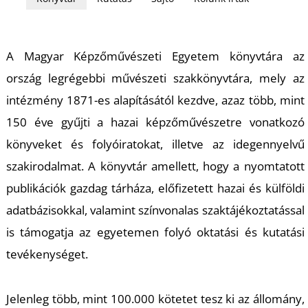
A Magyar Képzőművészeti Egyetem könyvtára az
ország legrégebbi művészeti szakkönyvtára, mely az
intézmény 1871-es alapításától kezdve, azaz több, mint
150 éve gyűjti a hazai képzőművészetre vonatkozó
könyveket és
folyóiratokat, illetve
az idegennyelvű
szakirodalmat.
A könyvtár amellett, hogy
a nyomta
tott
publikációk gazdag tárháza
, előfizetett hazai és külföldi
adatbázisokkal, valamint színvonalas szaktájékoztatással
is támogatja az
egyetemen folyó okta
tási és kutatási
tevékenységet.
Jelenleg több, mint 100.000 kötetet tesz ki az állomány,