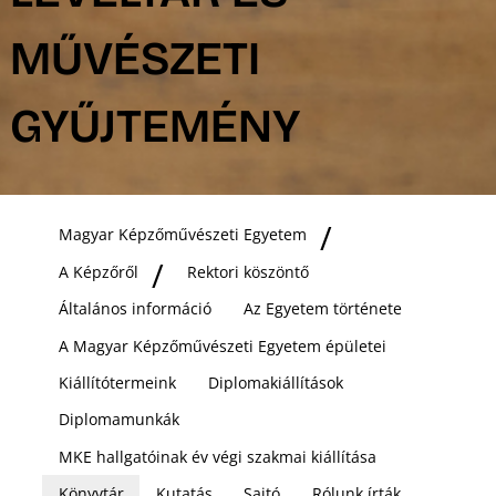
MŰVÉSZETI
GYŰJTEMÉNY
Magyar Képzőművészeti Egyetem
A Képzőről
Rektori köszöntő
Általános információ
Az Egyetem története
A Magyar Képzőművészeti Egyetem épületei
Kiállítótermeink
Diplomakiállítások
Diplomamunkák
MKE hallgatóinak év végi szakmai kiállítása
Könyvtár
Kutatás
Sajtó
Rólunk írták