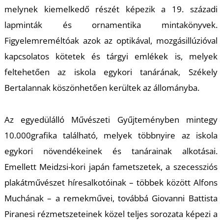
melynek kiemelkedő részét képezi
k a 19. századi
lapminták
és ornamentik
a mintakönyvek
.
Figyelemreméltóak
azok az optikával, mozgásillúzióval
kapcs
olatos kötetek és tárgyi emlékek
is
, melyek
feltehetően az iskola egykori tanárának, Székely
Bertalannak kösz
önhetően kerültek az állományba
.
A
z egyedülálló Műv
észeti Gyűjteményben mintegy
10.000
grafika található
, melyek többnyire az
iskola
egykori növen
dékeinek és tanárainak alkotásai
.
Emellett
Meidzsi-kori
japán fametszetek, a
sz
ecessziós
plakátművészet híres
alkotóinak
– többek között Alfons
Muchának – a
remekművei, továbbá Giovanni Battista
Piranesi rézmetszeteinek közel teljes
sorozata k
épezi
a