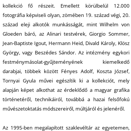
kollekció fő részeit. Emellett körülbelül
12.000
fotográfia ké
pviseli olyan, zömében 19. század végi, 20.
század eleji
alkotók munkásságát
, mint Wilhelm von
Gloeden báró, az Alinari testvérek, Giorgio Sommer,
Jean-Baptiste Igout, Hermann Heid, Divald Károly,
Kl
ösz
György, vagy Beszédes Sándor.
Az intézmény egykori
festménymásolat-gyűjteményének kiemelkedő
d
arabjai, többek között
Fényes Adolf, Koszta József,
Tornyai Gyula művei egészítik ki a kollekciót, mely
alapján képet alkothat az érdeklődő a
magy
ar grafika
történetéről,
technikáiról, továbbá a hazai felsőfokú
művészetoktat
ás módszereiről, múltjáról és jelenéről
.
A
z 1995-ben megalapított
szaklevéltár az egyetemen,