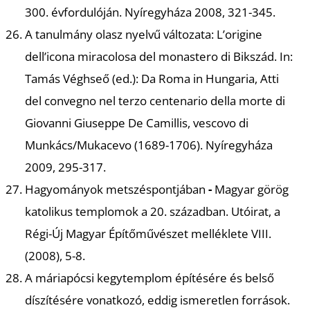
É
300. évfordulóján. Nyíregyháza 2008, 321-345.
A tanulmány olasz nyelvű változata:
L’origine
dell’icona miracolosa del monastero di Bikszád.
In:
Tamás Véghseő (ed.): Da Roma in Hungaria, Atti
del convegno nel terzo centenario della morte di
Giovanni Giuseppe De Camillis, vescovo di
Munkács/Mukacevo (1689-1706). Nyíregyháza
2009, 295-317.
Hagyományok metszéspontjában
-
Magyar görög
katolikus templomok a 20. században.
Utóirat, a
Régi-Új Magyar Építőművészet melléklete VIII.
(2008), 5-8.
A máriapócsi kegytemplom építésére és belső
díszítésére vonatkozó, eddig ismeretlen források
.