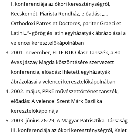
T
I. konferenciája az ókori kereszténységről,
Kecskemét, Piarista Rendház, előadás: „…
Orthodoxi Patres et Doctores, pariter Graeci et
Latini...”- görög és latin egyházatyák ábrázolásai a
velencei keresztelőkápolnában
2001. november, ELTE BTK Olasz Tanszék, a 80
éves Jászay Magda köszöntésére szervezett
konferencia, előadás: Ihletett egyházatyák
ábrázolásai a velencei keresztelőkápolnában
2002. május, PPKE művészettörténet tanszék,
előadás: A velencei Szent Márk Bazilika
keresztelőkápolnája
2003. június 26-29, A Magyar Patrisztikai Társaság
III. konferenciája az ókori kereszténységről, Kelet