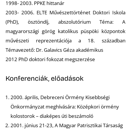
K
1998- 2003. PPKE hittanár
2003- 2006. ELTE Művészettörténet Doktori Iskola
(PhD), ösztöndíj, abszolutórium Téma: A
magyarországi görög katolikus püspöki központok
művészeti reprezentációja a 18. században
Témavezető: Dr. Galavics Géza akadémikus
2012 PhD doktori fokozat megszerzése
Konferenciák, előadások
2000. április, Debreceni Örmény Kisebbségi
Önkormányzat meghívására: Középkori örmény
kolostorok – diaképes úti beszámoló
2001. június 21-23, A Magyar Patrisztikai Társaság