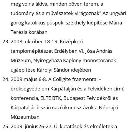
A
meg volna áldva, minden bőven terem, a
tudomány és a művészetek virágoznak" Az ungvári
görög katolikus püspöki székhely kiépítése Mária
Terézia korában
2008. október 18-19. Középkori
templomépítészet Erdélyben VI. Jósa András
Múzeum, Nyíregyháza Kaplony monostorának
újjáépítése Károlyi Sándor idejében
2009.május 6-8. A Colligite fragmenta! –
örökségvédelem Kárpátalján és a Felvidéken című
konferencia, ELTE BTK, Budapest Felvidékről és
Kárpátaljáról származó ikonosztázok a Néprajzi
Múzeumban
2009. június26-27. Új kutatások és elméletek a