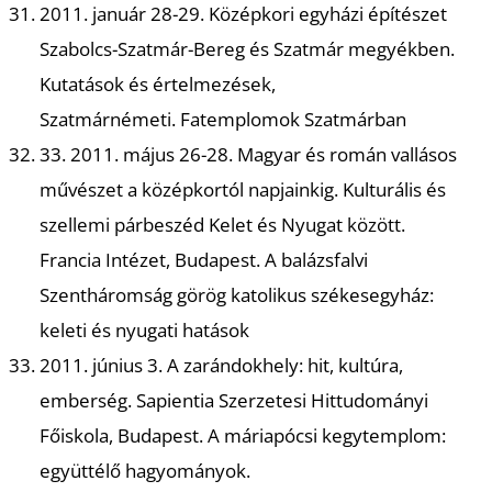
2011. január 28-29. Középkori egyházi építészet
Szabolcs-Szatmár-Bereg és Szatmár megyékben.
Kutatások és értelmezések,
Szatmárnémeti. Fatemplomok Szatmárban
33. 2011. május 26-28. Magyar és román vallásos
Z
művészet a középkortól napjainkig. Kulturális és
szellemi párbeszéd Kelet és Nyugat között.
Francia Intézet, Budapest. A balázsfalvi
Szentháromság görög katolikus székesegyház:
keleti és nyugati hatások
2011. június 3. A zarándokhely: hit, kultúra,
emberség. Sapientia Szerzetesi Hittudományi
Főiskola, Budapest. A máriapócsi kegytemplom:
együttélő hagyományok.