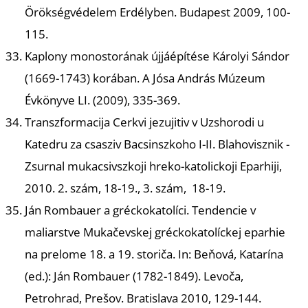
E
Örökségvédelem Erdélyben. Budapest 2009, 100-
115.
Kaplony monostorának újjáépítése Károlyi Sándor
(1669-1743) korában.
A Jósa András Múzeum
Évkönyve LI. (2009), 335-369.
Transzformacija Cerkvi jezujitiv v Uzshorodi u
Katedru za csasziv Bacsinszkoho I-II
. Blahovisznik -
Zsurnal mukacsivszkoji hreko-katolickoji Eparhiji,
K
2010. 2. szám, 18-19., 3. szám, 18-19.
Ján Rombauer a gréckokatolíci. Tendencie v
maliarstve Mukačevskej gréckokatolíckej eparhie
na prelome 18. a 19. storiča
. In: Beňová, Katarína
(ed.): Ján Rombauer (1782-1849). Levoča,
Petrohrad, Prešov. Bratislava 2010, 129-144.