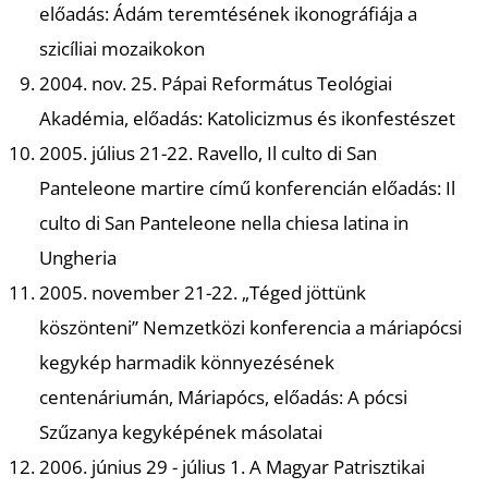
előadás: Ádám teremtésének ikonográfiája a
szicíliai mozaikokon
2004. nov. 25. Pápai Református Teológiai
Akadémia, előadás: Katolicizmus és ikonfestészet
2005. július 21-22. Ravello, Il culto di San
L
Panteleone martire című konferencián előadás: Il
culto di San Panteleone nella chiesa latina in
Ungheria
2005. november 21-22. „Téged jöttünk
köszönteni” Nemzetközi konferencia a máriapócsi
kegykép harmadik könnyezésének
centenáriumán, Máriapócs, előadás: A pócsi
Szűzanya kegyképének másolatai
2006. június 29 - július 1. A Magyar Patrisztikai