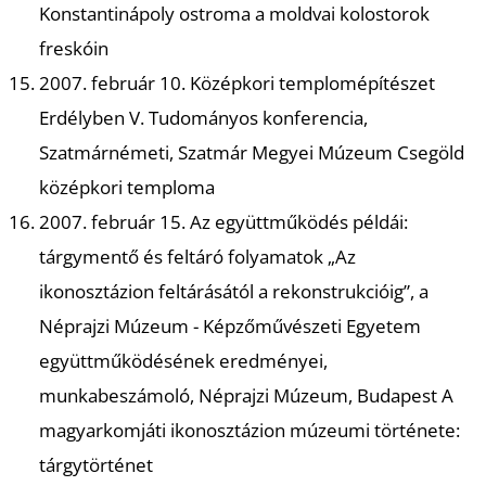
Konstantinápoly ostroma a moldvai kolostorok
S
freskóin
2007. február 10. Középkori templomépítészet
Erdélyben V. Tudományos konferencia,
Szatmárnémeti, Szatmár Megyei Múzeum Csegöld
középkori temploma
2007. február 15. Az együttműködés példái:
tárgymentő és feltáró folyamatok „Az
ikonosztázion feltárásától a rekonstrukcióig”, a
Néprajzi Múzeum - Képzőművészeti Egyetem
együttműködésének eredményei,
munkabeszámoló, Néprajzi Múzeum, Budapest A
magyarkomjáti ikonosztázion múzeumi története:
tárgytörténet