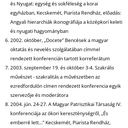
U
és Nyugat: egység és sokféleség a korai
egyházban, Kecskemét, Piarista Rendház, előadás:
Angyali hierarchiák ikonográfiája a középkori keleti
és nyugati hagyományban
2002. október, „Docete” Bencések a magyar
oktatás és nevelés szolgálatában címmel
rendezett konferencián tartott korreferátum
Á
2003. szeptember 19. és október 3-4. Szakrális
művészet - szakralitás a művészetben az
ezredfordulón címen rendezett konferencia egyik
szervezője és moderátora
2004. jún. 24-27. A Magyar Patrisztikai Társaság IV.
konferenciája az ókori kereszténységről, „És
emberré lett…” Kecskemét, Piarista Rendház,