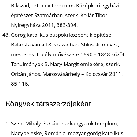
Bikszád, ortodox templom
.
Középkori egyházi
építészet Szatmárban, szerk. Kollár Tibor.
Nyíregyháza 2011, 383-394.
Görög katolikus püspöki központ kiépítése
Balázsfalván a 18. században.
Stílusok, művek,
D
mesterek. Erdély művészete 1690 – 1848 között.
Tanulmányok B. Nagy Margit emlékére, szerk.
Orbán János. Marosvásárhely – Kolozsvár 2011,
85-116.
Könyvek társszerzőjeként
Szent Mihály és Gábor arkangyalok templom,
Nagypeleske, Romániai magyar görög katolikus