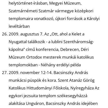
K
helytörténet-írásban, Megyei Múzeum,
Szatmárnémeti Szatmár vármegye középkori
templomaira vonatkozó, újkori források a Károlyi
levéltárban
2009. augusztus 7. Az „Ott, ahol a Kelet a
Nyugattal találkozik - a lublini Szentháromság-
kápolna” című konferencia, Debrecen, Déri
Múzeum Ortodox mesterek munkái katolikus
templomokban - Néhány erdélyi példa
2009. november 12-14. Bacsinszky András
munkácsi püspök és kora. Szent Atanáz Görög
Katolikus Hittudományi Főiskola, Nyíregyháza Az
egykori jezsuita templom székesegyházzá
alakítása Ungváron, Bacsinszky András idejében