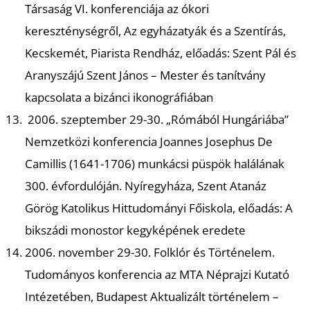
Társaság VI. konferenciája az ókori
kereszténységről, Az egyházatyák és a Szentírás,
Kecskemét, Piarista Rendház, előadás: Szent Pál és
I
Aranyszájú Szent János – Mester és tanítvány
kapcsolata a bizánci ikonográfiában
2006. szeptember 29-30. „Rómából Hungáriába”
Nemzetközi konferencia Joannes Josephus De
Camillis (1641-1706) munkácsi püspök halálának
300. évfordulóján. Nyíregyháza, Szent Atanáz
Görög Katolikus Hittudományi Főiskola, előadás: A
bikszádi monostor kegyképének eredete
2006. november 29-30. Folklór és Történelem.
Tudományos konferencia az MTA Néprajzi Kutató
Intézetében, Budapest Aktualizált történelem –