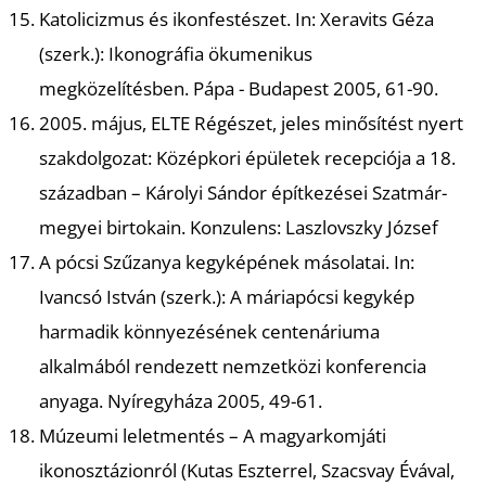
Katolicizmus és ikonfestészet.
In: Xeravits Géza
(szerk.): Ikonográfia ökumenikus
megközelítésben. Pápa - Budapest 2005, 61-90.
2005. május, ELTE Régészet, jeles minősítést nyert
szakdolgozat:
Középkori épületek recepciója a 18.
N
században – Károlyi Sándor építkezései Szatmár-
megyei birtokain
. Konzulens: Laszlovszky József
A pócsi Szűzanya kegyképének másolatai.
In:
Ivancsó István (szerk.): A máriapócsi kegykép
harmadik könnyezésének centenáriuma
alkalmából rendezett nemzetközi konferencia
anyaga. Nyíregyháza 2005, 49-61.
Múzeumi leletmentés – A magyarkomjáti
ikonosztázionról
(Kutas Eszterrel, Szacsvay Évával,