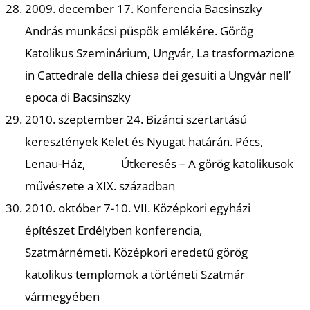
É
2009. december 17. Konferencia Bacsinszky
András munkácsi püspök emlékére. Görög
Katolikus Szeminárium, Ungvár, La trasformazione
in Cattedrale della chiesa dei gesuiti a Ungvár nell’
epoca di Bacsinszky
2010. szeptember 24. Bizánci szertartású
keresztények Kelet és Nyugat határán. Pécs,
P
Lenau-Ház, Útkeresés – A görög katolikusok
művészete a XIX. században
2010. október 7-10. VII. Középkori egyházi
építészet Erdélyben konferencia,
Szatmárnémeti. Középkori eredetű görög
katolikus templomok a történeti Szatmár
vármegyében