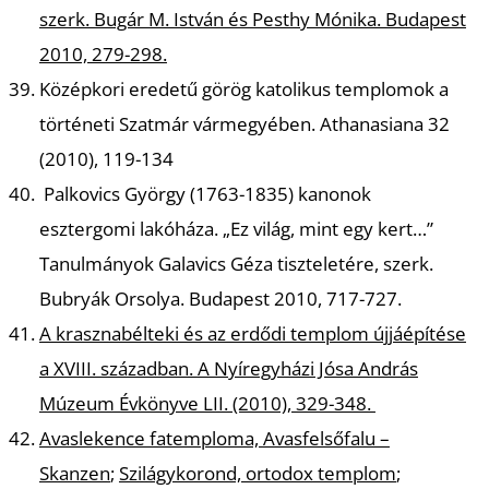
szerk. Bugár M. István és Pesthy Mónika. Budapest
2010, 279-298.
Középkori eredetű görög katolikus templomok a
történeti Szatmár vármegyében.
Athanasiana 32
(2010), 119-134
Palkovics György (1763-1835) kanonok
esztergomi lakóháza.
„Ez világ, mint egy kert…”
Tanulmányok Galavics Géza tiszteletére, szerk.
Bubryák Orsolya. Budapest 2010, 717-727.
A krasznabélteki és az erdődi templom újjáépítése
a XVIII. században.
A Nyíregyházi Jósa András
Múzeum Évkönyve LII. (2010), 329-348.
Avaslekence fatemploma,
Avasfelsőfalu –
Skanzen
;
Szilágykorond, ortodox templom
;