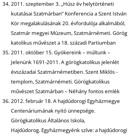
2011. szeptember 3. „Húsz év helytörténeti
kutatásai Szatmárban” Konferencia a Szent István
Kör megalakulásának 20. évfordulója alkalmából,
Ő
Szatmár megyei Múzeum, Szatmárnémeti. Görög
katolikus művészet a 18. századi Partiumban
2011. október 15. Gyökereink – múltunk –
Jelenünk 1691-2011. A görögkatolikus jelenlét
évszázadai Szatmárnémetiben. Szent Miklós -
templom, Szatmárnémeti. Görögkatolikus
művészet Szatmárban – Néhány fontos emlék
2012. február 18. A hajdúdorogi Egyházmegye
Centenáriumának nyitó ünnepsége.
Görögkatolikus Általános Iskola,
Hajdúdorog. Egyházmegyénk szíve: a hajdúdorogi