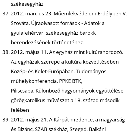
székesegyház
R
2012. március 23. Műemlékvédelem Erdélyben V.
Szováta. Újraolvasott források - Adatok a
gyulafehérvári székesegyház barokk
berendezésének történetéhez.
2012. május 11. Az egyház mint kultúrahordozó.
Az egyházak szerepe a kultúra közvetítésében
Közép- és Kelet-Európában. Tudományos
műhelykonferencia, PPKE BTK,
Piliscsaba. Különböző hagyományok együttélése –
görögkatolikus művészet a 18. század második
felében
2012. május 21. A Kárpát-medence, a magyarság
és Bizánc, SZAB székház, Szeged. Balkáni