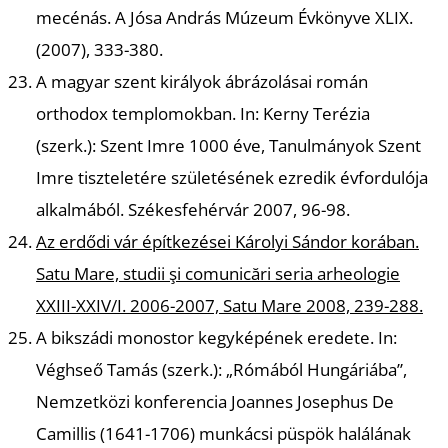
mecénás.
A Jósa András Múzeum Évkönyve XLIX.
Z
(2007), 333-380.
A magyar szent királyok ábrázolásai román
orthodox templomokban.
In: Kerny Terézia
(szerk.): Szent Imre 1000 éve, Tanulmányok Szent
Imre tiszteletére születésének ezredik évfordulója
alkalmából. Székesfehérvár 2007, 96-98.
Az erdődi vár építkezései Károlyi Sándor korában.
Satu Mare, studii şi comunicări seria arheologie
XXIII-XXIV/I. 2006-2007, Satu Mare 2008, 239-288.
A bikszádi monostor kegyképének eredete.
In:
Véghseő Tamás (szerk.): „Rómából Hungáriába”,
Nemzetközi konferencia Joannes Josephus De
Camillis (1641-1706) munkácsi püspök halálának