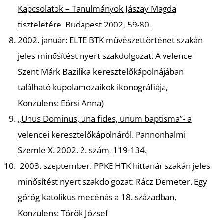
Kapcsolatok – Tanulmányok Jászay Magda
tiszteletére. Budapest 2002, 59-80.
2002. január: ELTE BTK művészettörténet szakán
jeles minősítést nyert szakdolgozat:
A velencei
Szent Márk Bazilika keresztelőkápolnájában
található kupolamozaikok ikonográfiája,
Konzulens: Eörsi Anna
)
„Unus Dominus, una fides, unum baptisma”- a
velencei keresztelőkápolnáról.
Pannonhalmi
Szemle X. 2002. 2. szám, 119-134.
2003. szeptember: PPKE HTK hittanár szakán jeles
minősítést nyert szakdolgozat:
Rácz Demeter.
Egy
görög katolikus mecénás a 18. században,
Konzulens: Török József