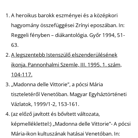
L
A heroikus barokk eszményei és a középkori
hagyomány összefüggései Zrínyi eposzában
. In:
Reggeli fényben – diákantológia. Győr 1994, 51-
63.
A legszentebb Istenszülő elszenderülésének
ikonja
. Pannonhalmi Szemle, III. 1995. 1. szám,
104-117.
„Madonna delle Vittorie”, a pócsi Mária
tiszteletéről Venetóban
. Magyar Egyháztörténeti
Vázlatok, 1999/1-2, 153-161.
(az előző javított és bővített változata,
képmelléklettel:)
„Madonna delle Vittorie”- A pócsi
Mária-ikon kultuszának hatásai Venetóban
. In: