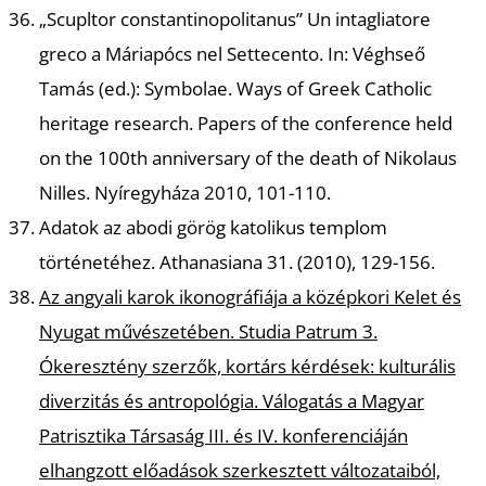
„Scupltor constantinopolitanus” Un intagliatore
greco a Máriapócs nel Settecento
. In: Véghseő
Tamás (ed.): Symbolae. Ways of Greek Catholic
heritage research. Papers of the conference held
on the 100th anniversary of the death of Nikolaus
Nilles. Nyíregyháza 2010, 101-110.
Adatok az abodi görög katolikus templom
történetéhez.
Athanasiana 31. (2010), 129-156.
Az angyali karok ikonográfiája a középkori Kelet és
Nyugat művészetében.
Studia Patrum 3.
Ókeresztény szerzők, kortárs kérdések: kulturális
diverzitás és antropológia. Válogatás a Magyar
Patrisztika Társaság III. és IV. konferenciáján
elhangzott előadások szerkesztett változataiból,