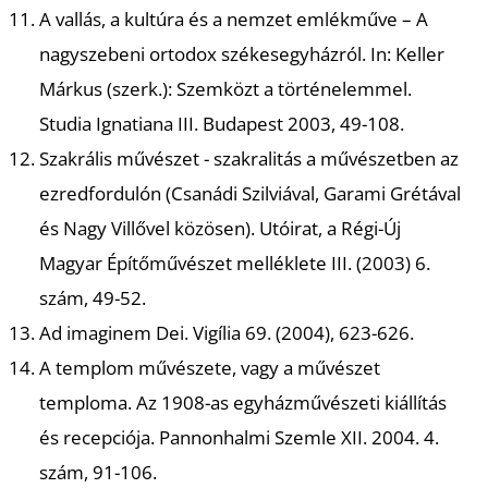
T
A vallás, a kultúra és a nemzet emlékműve – A
nagyszebeni ortodox székesegyházról.
In: Keller
Márkus (szerk.): Szemközt a történelemmel.
Studia Ignatiana III. Budapest 2003, 49-108.
Szakrális művészet -
szakralitás a művészetben az
ezredfordulón
(Csanádi Szilviával, Garami Grétával
és Nagy Villővel közösen). Utóirat, a Régi-Új
A
Magyar Építőművészet melléklete III. (2003) 6.
szám, 49-52.
Ad imaginem Dei.
Vigília 69. (2004), 623-626.
A templom művészete, vagy a művészet
temploma. Az 1908-as egyházművészeti kiállítás
és recepciója.
Pannonhalmi Szemle XII. 2004. 4.
szám, 91-106.