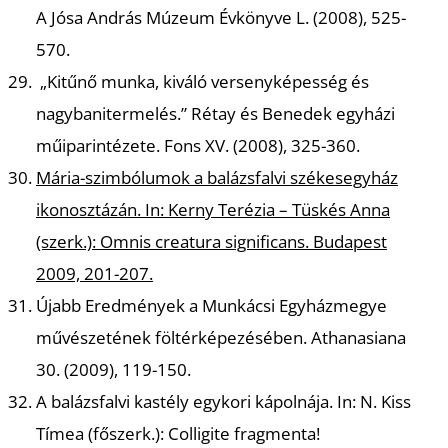
K
A Jósa András Múzeum Évkönyve L. (2008), 525-
570.
„Kitűnő munka, kiváló versenyképesség és
nagybanitermelés.” Rétay és Benedek egyházi
műiparintézete.
Fons XV. (2008), 325-360.
Mária-szimbólumok a balázsfalvi székesegyház
ikonosztázán
. In: Kerny Terézia – Tüskés Anna
(szerk.): Omnis creatura significans. Budapest
2009, 201-207.
Újabb Eredmények a Munkácsi Egyházmegye
művészetének föltérképezésében.
Athanasiana
30. (2009), 119-150.
A balázsfalvi kastély egykori kápolnája.
In: N. Kiss
Tímea (főszerk.): Colligite fragmenta!