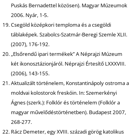
Puskás Bernadettel közösen). Magyar Múzeumok
2006. Nyár, 1-5.
Csegöld középkori temploma és a csegöldi
S
táblaképek.
Szabolcs-Szatmár-Beregi Szemle XLII.
(2007), 176-192.
„Elsőrendű ipari termékek” A Néprajzi Múzeum
két ikonosztázionjáról.
Néprajzi Értesítő LXXXVIII.
(2006), 143-155.
Aktualizált történelem, Konstantinápoly ostroma a
moldvai kolostorok freskóin.
In: Szemerkényi
Ágnes (szerk.): Folklór és történelem (Folklór a
magyar művelődéstörténetben). Budapest 2007,
268-277.
Rácz Demeter, egy XVIII. századi görög katolikus