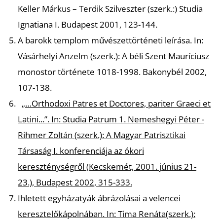
Keller Márkus – Terdik Szilveszter (szerk.:) Studia
Ignatiana I. Budapest 2001, 123-144.
A barokk templom művészettörténeti leírása.
In:
Vásárhelyi Anzelm (szerk.): A béli Szent Mauríciusz
monostor története 1018-1998
.
Bakonybél 2002,
107-138.
„…Orthodoxi Patres et Doctores, pariter Graeci et
Latini...”
. In: Studia Patrum 1. Nemeshegyi Péter -
Rihmer Zoltán (szerk.): A Magyar Patrisztikai
Társaság I. konferenciája az ókori
kereszténységről (Kecskemét, 2001. június 21-
23.), Budapest 2002, 315-333.
Ihletett egyházatyák ábrázolásai a velencei
keresztelőkápolnában.
In: Tima Renáta(szerk.):