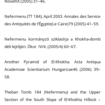
Nova
XIX (2005) 31–46.
Nefermenu (TT 184), April 2003.
Annales des Service
des Antiquités de l’Égypte
(Le Caire)79 (2005) 41–59.
Nefermenu kormányzó sziklasírja a Khokha-domb
déli lejtőjén.
Ókor
IV/4, (2005/4) 60−67.
Another Pyramid of El-Khokha.
Acta Antiqua
Academiae Scientiarium Hungaricae
46 (2006) 39–
58.
Theban Tomb 184 (Nefermenu) and the Upper
Section of the South Slope of El-Khokha Hillock –