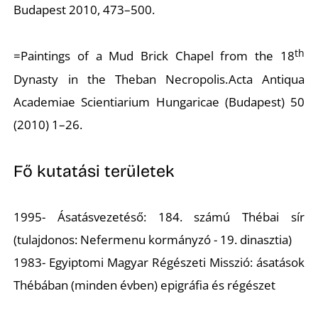
Budapest 2010, 473–500.
th
=Paintings of a Mud Brick Chapel from the 18
Dynasty in the Theban Necropolis.
Acta Antiqua
Academiae Scientiarium Hungaricae
(Budapest) 50
(2010) 1–26.
Fő kutatási területek
1995- Ásatásvezetéső: 184. számú Thébai sír
(tulajdonos: Nefermenu kormányzó - 19. dinasztia)
1983- Egyiptomi Magyar Régészeti Misszió: ásatások
Thébában (minden évben) epigráfia és régészet