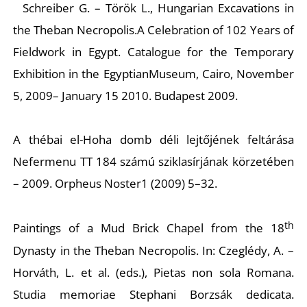
Schreiber G. – Török L.,
Hungarian Excavations in
the Theban Necropolis.
A Celebration of 102 Years of
Fieldwork in
Egypt
. Catalogue for the Temporary
Exhibition in the
Egyptian
Museum
,
Cairo
,
November
5, 2009
–
January 15 2010
. Budapest 2009.
A thébai el-Hoha domb déli lejtőjének feltárása
Nefermenu TT 184 számú sziklasírjának körzetében
– 2009.
Orpheus N
oster
1 (2009) 5–32.
th
Paintings of a Mud Brick Chapel from the 18
Dynasty in the Theban Necropolis. In: Czeglédy, A. –
Horváth, L. et al. (eds.),
Pietas non sola Romana.
Studia memoriae Stephani Borzsák dedicata
.