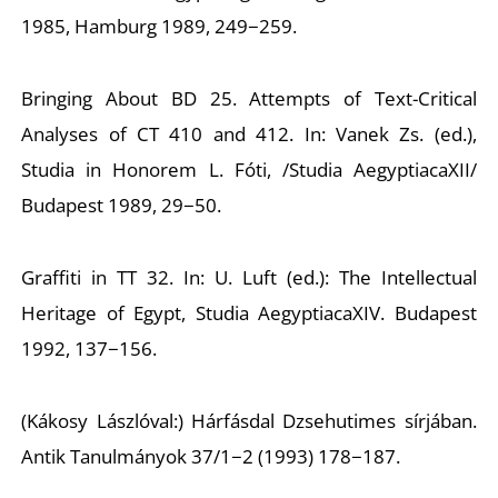
1985, Hamburg 1989, 249−259.
Bringing About BD 25. Attempts of Text-Critical
Analyses of CT 410 and 412. In: Vanek Zs. (ed.),
Studia in Honorem L. Fóti
, /Studia AegyptiacaXII/
Budapest 1989, 29−50.
Graffiti in TT 32. In: U. Luft (ed.):
The
Intellectual
Heritage of
Egypt
,
Studia Aegyptiaca
XIV. Budapest
1992, 137−156.
(Kákosy Lászlóval:) Hárfásdal Dzsehutimes sírjában.
Antik Tanulmányok
37/1−2 (1993) 178−187.