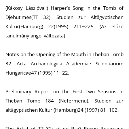
(Kákosy Lászlóval:) Harper’s Song in the Tomb of
Djehutimes(TT 32).
Studien zur Altägyptischen
Kultur
(Hamburg) 22(1995) 211−225. (Az előző
tanulmány angol változata)
Notes on the Opening of the Mouth in Theban Tomb
32.
Acta Archaeologica Academiae Scientiarium
Hungaricae
47 (1995) 11−22.
Preliminary Report on the First Two Seasons in
Theban Tomb 184 (Nefermenu).
Studien zur
altägyptischen Kultur
(Hamburg)24 (1997) 81−102.
The Artist of TT 32:
sš qd
Pay?
Revue
Roumaine