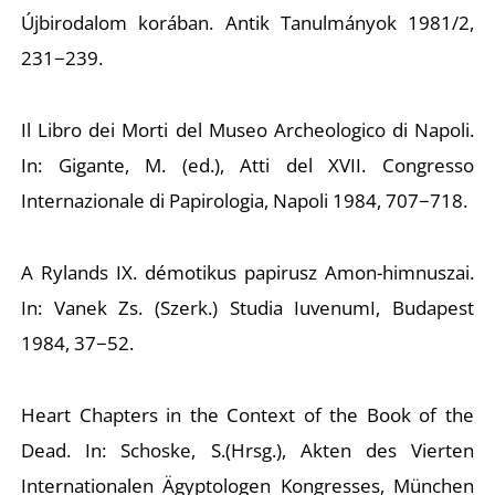
Újbirodalom korában.
Antik Tanulmányok
1981/2,
231−239.
Il Libro dei Morti del Museo Archeologico di Napoli.
In: Gigante, M. (ed.),
Atti del XVII. Congresso
Internazionale di Papirologia
, Napoli 1984, 707−718.
A Rylands IX. démotikus papirusz Amon-himnuszai.
In: Vanek Zs. (Szerk.)
Studia Iuvenum
I, Budapest
1984, 37−52.
Heart Chapters in the Context of the Book of the
Dead. In: Schoske, S.(Hrsg
.
),
Akten des Vierten
Internationalen Ägyptologen Kongresses
, München