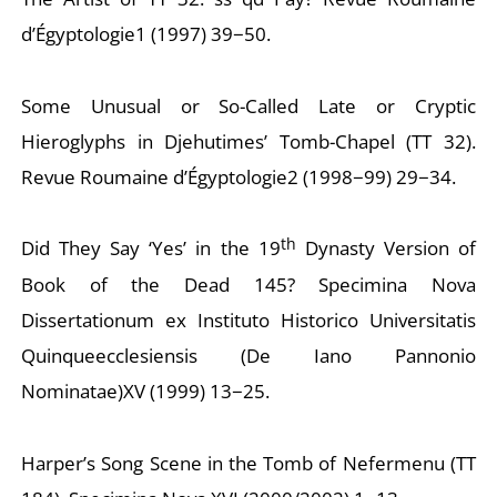
d’Égyptologie
1 (1997) 39−50.
Some Unusual or So-Called Late or Cryptic
Hieroglyphs in Djehutimes’ Tomb-Chapel (TT 32).
Revue
Roumaine d’Égyptologie
2 (1998−99) 29−34.
th
Did They Say ‘Yes’ in the 19
Dynasty Version of
Book of the Dead 145?
Specimina Nova
Dissertationum ex Instituto Historico Universitatis
Quinqueecclesiensis (De Iano Pannonio
Nominatae)
XV (1999) 13−25.
Harper’s Song Scene in the Tomb of Nefermenu (TT