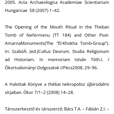
2005.
Acta Archaeologica Academiae Scientiarium
Hungaricae
58 (2007) 1–42.
The Opening of the Mouth Ritual in the Theban
Tomb of Nefermenu (TT 184) and Other Post-
AmarnaMonuments(The “El-Khokha Tomb-Group”).
In: SzabóÁ. (ed.)
Cultus Deorum. Studia Religionum
ad Historiam.
In memoriam István Tóth.
I, /
Ókortudományi Dolgozatok I/Pécs2008, 29–96.
A Halottak Könyve a thébai nekropolisz újbirodalmi
sírjaiban.
Ókor
7/1–2 (2008) 14–28.
Társszerkesztő és társszerző: Bács T.A. – Fábián Z.I. –