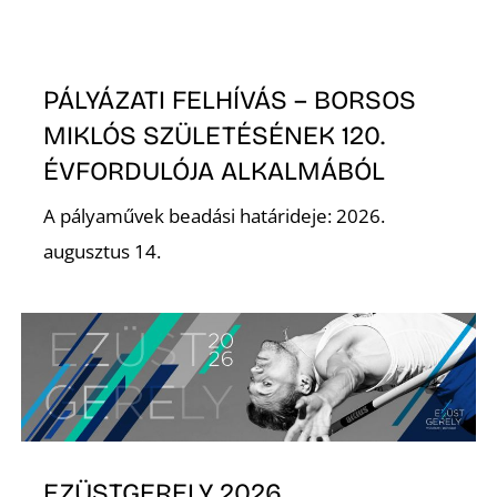
L
PÁLYÁZATI FELHÍVÁS – BORSOS
MIKLÓS SZÜLETÉSÉNEK 120.
ÉVFORDULÓJA ALKALMÁBÓL
A pályaművek beadási határideje: 2026.
augusztus 14.
EZÜSTGERELY 2026