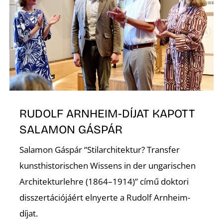
S
RUDOLF ARNHEIM-DÍJAT KAPOTT
SALAMON GÁSPÁR
Salamon Gáspár “Stilarchitektur? Transfer
kunsthistorischen Wissens in der ungarischen
Architekturlehre (1864–1914)” című doktori
disszertációjáért elnyerte a Rudolf Arnheim-
díjat.