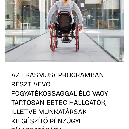
O
AZ ERASMUS+ PROGRAMBAN
K
RÉSZT VEVŐ
FOGYATÉKOSSÁGGAL ÉLŐ VAGY
TARTÓSAN BETEG HALLGATÓK,
ILLETVE MUNKATÁRSAK
KIEGÉSZÍTŐ PÉNZÜGYI