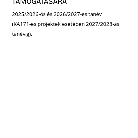
TÁMOGATÁSÁRA
2025/2026-ös és 2026/2027-es tanév
(KA171-es projektek esetében 2027/2028-as
tanévig).
T
Régebbi hírek