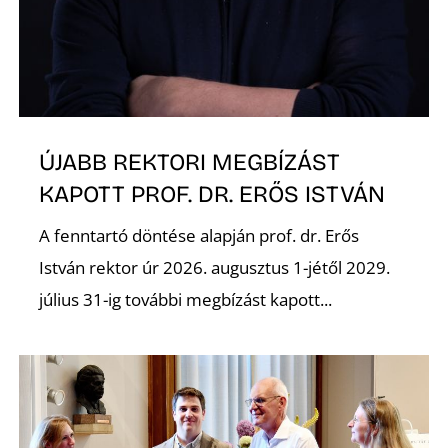
I
ÚJABB REKTORI MEGBÍZÁST
KAPOTT PROF. DR. ERŐS ISTVÁN
A fenntartó döntése alapján prof. dr. Erős
István rektor úr 2026. augusztus 1-jétől 2029.
július 31-ig további megbízást kapott...