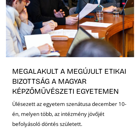
K
E
MEGALAKULT A MEGÚJULT ETIKAI
BIZOTTSÁG A MAGYAR
KÉPZŐMŰVÉSZETI EGYETEMEN
Ülésezett az egyetem szenátusa december 10-
én, melyen több, az intézmény jövőjét
befolyásoló döntés született.