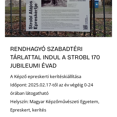
T
RENDHAGYÓ SZABADTÉRI
A
TÁRLATTAL INDUL A STROBL 170
JUBILEUMI ÉVAD
A Képző epreskerti kerítéskiállítása
Időpont: 2025.02.17-től az év végéig 0-24
órában látogatható
Helyszín: Magyar Képzőművészeti Egyetem,
Epreskert, kerítés