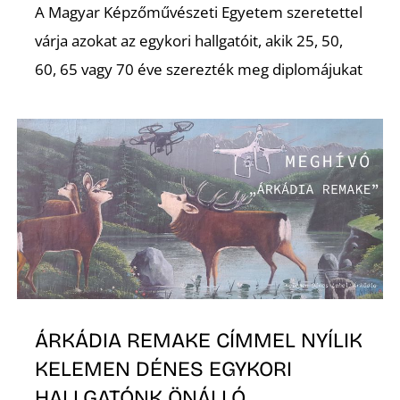
A Magyar Képzőművészeti Egyetem szeretettel
várja azokat az egykori hallgatóit, akik 25, 50,
60, 65 vagy 70 éve szerezték meg diplomájukat
A
ÁRKÁDIA REMAKE CÍMMEL NYÍLIK
KELEMEN DÉNES EGYKORI
HALLGATÓNK ÖNÁLLÓ