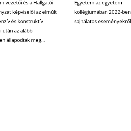
m vezetői és a Hallgatói
Egyetem az egyetem
zat képviselői az elmúlt
kollégiumában 2022-ben 
nzív és konstruktív
sajnálatos eseményekről.
i után az alább
en állapodtak meg...
édia