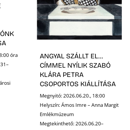
E
TÓNK
ÁSA
8:00 óra
ANGYAL SZÁLLT EL…
.31–
CÍMMEL NYÍLIK SZABÓ
KLÁRA PETRA
árosi
CSOPORTOS KIÁLLÍTÁSA
Megnyitó: 2026.06.20., 18:00
Helyszín: Ámos Imre – Anna Margit
Emlékmúzeum
Megtekinthető: 2026.06.20–