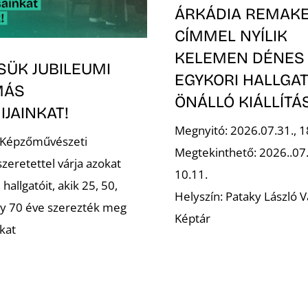
ÁRKÁDIA REMAK
CÍMMEL NYÍLIK
KELEMEN DÉNES
SÜK JUBILEUMI
EGYKORI HALLGA
MÁS
ÖNÁLLÓ KIÁLLÍT
JAINKAT!
Megnyitó: 2026.07.31., 1
 Képzőművészeti
Megtekinthető: 2026..07
zeretettel várja azokat
10.11.
 hallgatóit, akik 25, 50,
Helyszín: Pataky László V
gy 70 éve szerezték meg
Képtár
kat