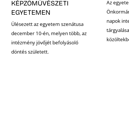
KÉPZŐMŰVÉSZETI
Az egyete
EGYETEMEN
Önkormány
napok inte
Ülésezett az egyetem szenátusa
tárgyalása
december 10-én, melyen több, az
közöltekb
intézmény jövőjét befolyásoló
döntés született.
Magyar Képzőművészeti Egyetem
Szociális m