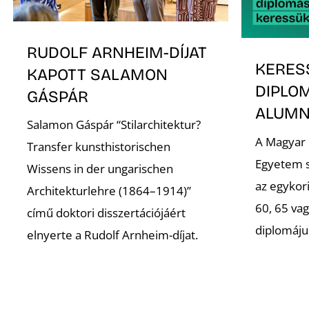
RUDOLF ARNHEIM-DÍJAT
KERES
KAPOTT SALAMON
DIPLO
GÁSPÁR
ALUMNI
Salamon Gáspár “Stilarchitektur?
A Magyar
Transfer kunsthistorischen
Egyetem s
Wissens in der ungarischen
az egykori
Architekturlehre (1864–1914)”
60, 65 va
című doktori disszertációjáért
diplomáju
elnyerte a Rudolf Arnheim-díjat.