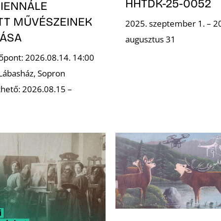
HHTDK-25-0052
IENNÁLE
OTT MŰVÉSZEINEK
2025. szeptember 1. – 2
TÁSA
augusztus 31
őpont: 2026.08.14. 14:00
 Lábasház, Sopron
hető: 2026.08.15 –