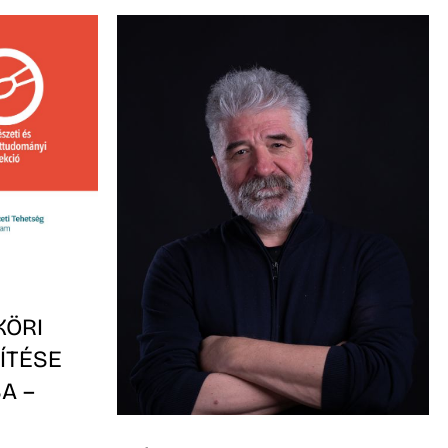
KÖRI
ÍTÉSE
A –
-