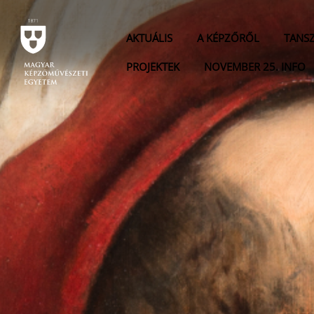
AKTUÁLIS
A KÉPZŐRŐL
TANS
PROJEKTEK
NOVEMBER 25. INFO