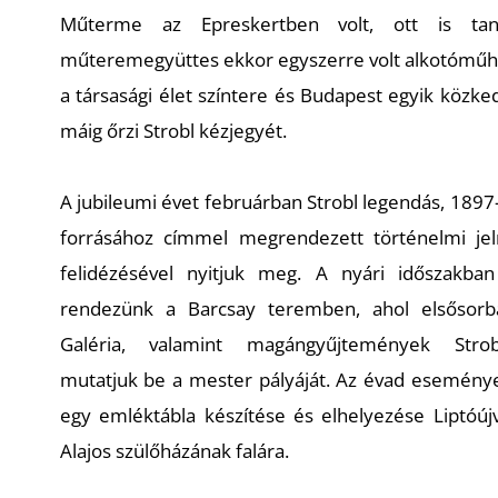
Műterme az Epreskertben volt, ott is tan
műteremegyüttes ekkor egyszerre volt alkotóműhe
a társasági élet színtere és Budapest egyik közke
máig őrzi Strobl kézjegyét.
A jubileumi évet februárban Strobl legendás, 189
forrásához
címmel megrendezett történelmi je
felidézésével nyitjuk meg. A nyári időszakban 
rendezünk a Barcsay teremben, ahol elsősor
Galéria, valamint magángyűjtemények Strobl
mutatjuk be a mester pályáját. Az évad eseménye
egy emléktábla készítése és elhelyezése Liptóújvá
Alajos szülőházának falára.