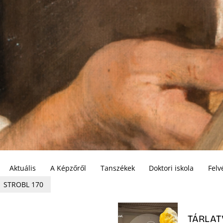
Aktuális
A Képzőről
Tanszékek
Doktori iskola
Felv
STROBL 170
TÁRLAT