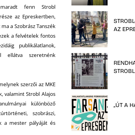
 maradt fenn Strobl
észe az Epreskertben,
STROBL
t ma a Szobrász Tanszék
AZ EPR
zek a felvételek fontos
dáig publikálatlanok,
l ellátva szeretnénk
RENDHA
STROBL
amelynek szerzői az MKE
, valamint Strobl Alajos
anulmányai különböző
„ÚT A 
rtörténeti, szobrászi,
k a mester pályáját és