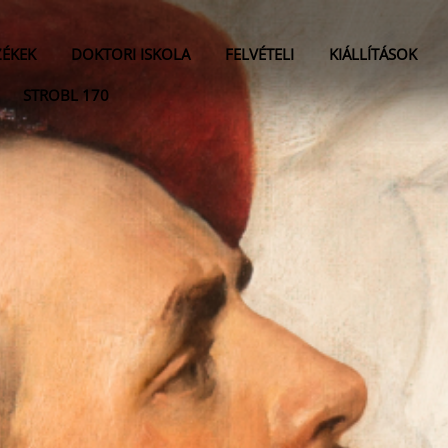
ZÉKEK
DOKTORI ISKOLA
FELVÉTELI
KIÁLLÍTÁSOK
STROBL 170