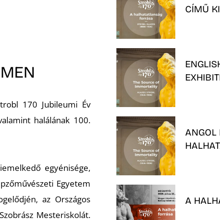
CÍMŰ K
ENGLIS
EMEN
EXHIBI
trobl 170 Jubileumi Év
alamint halálának 100.
ANGOL 
HALHAT
kiemelkedő egyénisége,
épzőművészeti Egyetem
jogelődjén, az Országos
A HALH
Szobrász Mesteriskolát.