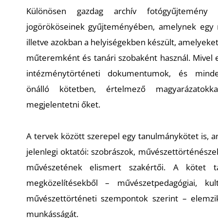
Különösen gazdag archív fotógyűjtemény
jogörököseinek gyűjteményében, amelynek egy r
illetve azokban a helyiségekben készült, amelyeke
műteremként és tanári szobaként használ. Mivel e
intézménytörténeti dokumentumok, és mindezi
önálló kötetben, értelmező magyarázatokka
megjelentetni őket.
A tervek között szerepel egy tanulmánykötet is, 
jelenlegi oktatói: szobrászok, művészettörténészek
művészetének elismert szakértői. A kötet t
megközelítésekből – művészetpedagógiai, kultú
művészettörténeti szempontok szerint – elemzi
munkásságát.