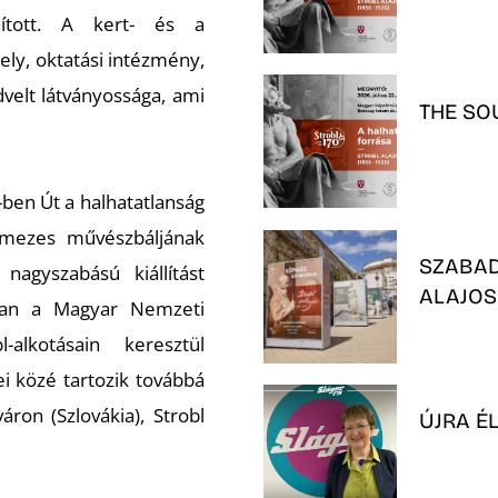
ított. A kert- és a
ly, oktatási intézmény,
dvelt látványossága, ami
THE SO
7-ben
Út a halhatatlanság
lmezes művészbáljának
SZABAD
nagyszabású kiállítást
ALAJOS
ban a Magyar Nemzeti
-alkotásain keresztül
i közé tartozik továbbá
ron (Szlovákia), Strobl
ÚJRA É