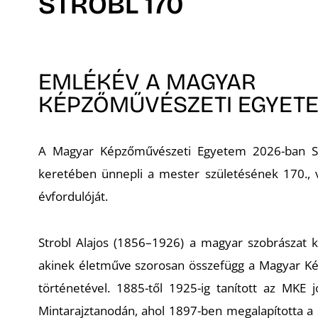
STROBL 170
EMLÉKÉV A MAGYAR
KÉPZŐMŰVÉSZETI EGYET
A Magyar Képzőművészeti Egyetem 2026-ban
S
keretében ünnepli a mester születésének 170., v
évfordulóját.
Strobl Alajos (1856–1926) a magyar szobrászat 
akinek életműve szorosan összefügg a Magyar K
történetével. 1885-től 1925-ig tanított az MKE 
Mintarajztanodán, ahol 1897-ben megalapította a 