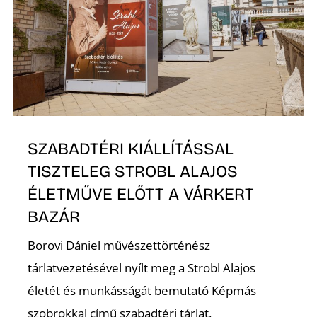
SZABADTÉRI KIÁLLÍTÁSSAL
TISZTELEG STROBL ALAJOS
ÉLETMŰVE ELŐTT A VÁRKERT
BAZÁR
Borovi Dániel művészettörténész
tárlatvezetésével nyílt meg a Strobl Alajos
életét és munkásságát bemutató Képmás
szobrokkal című szabadtéri tárlat.