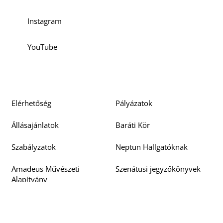
Instagram
YouTube
Elérhetőség
Pályázatok
Állásajánlatok
Baráti Kör
Szabályzatok
Neptun Hallgatóknak
Amadeus Művészeti
Szenátusi jegyzőkönyvek
Alapítvány
Doktori Tanács
Beszerzési pályázatok
jegyzőkönyvek