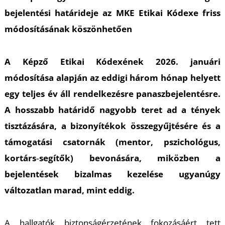
bejelentési határideje az MKE Etikai Kódexe friss
módosításának köszönhetően
A Képző Etikai Kódexének 2026. januári
módosítása alapján az eddigi három hónap helyett
egy teljes év áll rendelkezésre panaszbejelentésre.
A hosszabb határidő nagyobb teret ad a tények
tisztázására, a bizonyítékok összegyűjtésére és a
támogatási csatornák (mentor, pszichológus,
kortárs‑segítők) bevonására, miközben a
bejelentések bizalmas kezelése ugyanúgy
változatlan marad, mint eddig.
A hallgatók biztonságérzetének fokozásáért tett