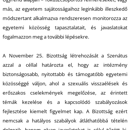
más, az egyetem sajátosságaihoz leginkább illeszkedő
módszertant alkalmazva rendszeresen monitorozza az
egyetemi közösség tapasztalatait, és javaslatokat
fogalmazzon meg a további lépésekre.
A November 25. Bizottság létrehozását a Szenátus
azzal a céllal határozta el, hogy az intézmény
biztonságosabb, nyitottabb és támogatóbb egyetemi
közösséggé váljon, ahol a szexuális visszaélések és
erőszakos cselekmények megelőzése, az érintett
témák kezelése és a kapcsolódó szabályozások
fejlesztése kiemelt figyelmet kap. A Bizottság ezért
nemcsak a hatályos szabályok átláthatóbbá tételén
dolgozik, hanem olyan javaslatokat is célul tűzött ki,