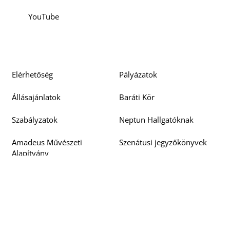
YouTube
Elérhetőség
Pályázatok
Állásajánlatok
Baráti Kör
Szabályzatok
Neptun Hallgatóknak
Amadeus Művészeti
Szenátusi jegyzőkönyvek
Alapítvány
Doktori Tanács
Beszerzési pályázatok
jegyzőkönyvek
Barcsay 125
EU4ART