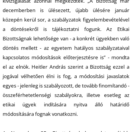
kivizsgálását azonnal megkezdték. „A bizottság már
decemberben is ülésezett, újabb ülésére január
közepén kerül sor, a szabályzatok figyelembevételével
a döntésekről is tájékoztatni fogunk. Az Etikai
Bizottságnak lehetősége van - a konkrét ügyekben való
döntés mellett - az egyetem hatályos szabályzataival
kapcsolatos módosítások előterjesztésre is” - mondta
el az elnök. Heitler András szerint a Bizottság ezzel a
jogával vélhetően élni is fog, a módosítási javaslatok
egyes - jelenleg is szabályozott, de tovább finomítandó -
összeférhetetlenségi szabályokra, illetve esetleg az
etikai ügyek indítására nyitva álló határidő
módosítására fognak vonatkozni.