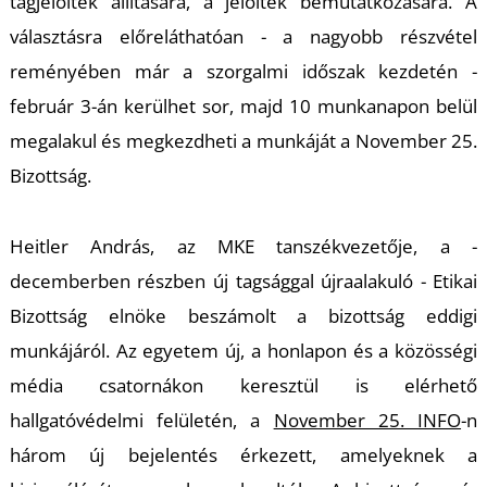
tagjelöltek állítására, a jelöltek bemutatkozására. A
választásra előreláthatóan - a nagyobb részvétel
reményében már a szorgalmi időszak kezdetén -
február 3-án kerülhet sor, majd 10 munkanapon belül
megalakul és megkezdheti a munkáját a November 25.
Bizottság.
Heitler András, az MKE tanszékvezetője, a -
decemberben részben új tagsággal újraalakuló - Etikai
Bizottság elnöke beszámolt a bizottság eddigi
munkájáról. Az egyetem új, a honlapon és a közösségi
média csatornákon keresztül is elérhető
hallgatóvédelmi felületén, a
November 25. INFO
-n
három új bejelentés érkezett, amelyeknek a