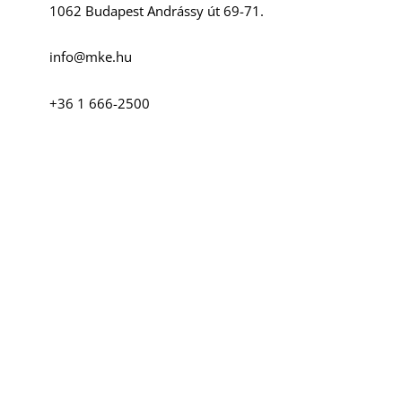
1062 Budapest Andrássy út 69-71.
info@mke.hu
+36 1 666-2500
Szociális média
Facebook
Instagram
YouTube