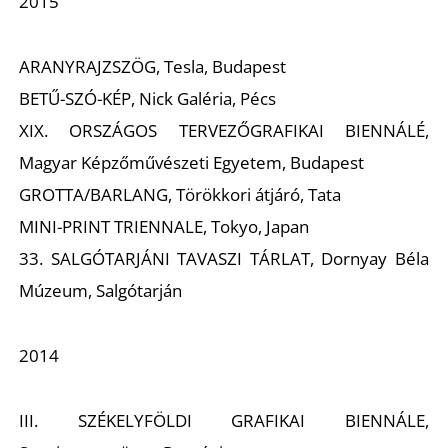
2015
ARANYRAJZSZÖG, Tesla, Budapest
BETŰ-SZÓ-KÉP, Nick Galéria, Pécs
S
XIX. ORSZÁGOS TERVEZŐGRAFIKAI BIENNÁLÉ,
Magyar Képzőművészeti Egyetem, Budapest
GROTTA/BARLANG, Törökkori átjáró, Tata
MINI-PRINT TRIENNALE, Tokyo, Japan
33. SALGÓTARJÁNI TAVASZI TÁRLAT, Dornyay Béla
Múzeum, Salgótarján
2014
III. SZÉKELYFÖLDI GRAFIKAI BIENNÁLE,