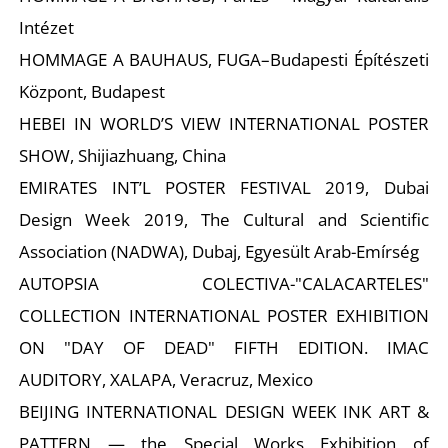
É
Intézet
HOMMAGE A BAUHAUS, FUGA–Budapesti Építészeti
Központ, Budapest
HEBEI IN WORLD’S VIEW INTERNATIONAL POSTER
SHOW, Shijiazhuang, China
EMIRATES INT’L POSTER FESTIVAL 2019, Dubai
P
Design Week 2019, The Cultural and Scientific
Association (NADWA), Dubaj, Egyesült Arab-Emírség
AUTOPSIA COLECTIVA-"CALACARTELES"
COLLECTION INTERNATIONAL POSTER EXHIBITION
ON "DAY OF DEAD" FIFTH EDITION. IMAC
AUDITORY, XALAPA, Veracruz, Mexico
BEIJING INTERNATIONAL DESIGN WEEK INK ART &
PATTERN — the Special Works Exhibition of