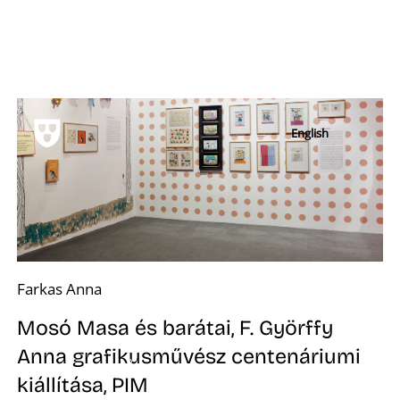
K
Farkas Anna
Mosó Masa és barátai, F. Györffy
Anna grafikusművész centenáriumi
kiállítása, PIM