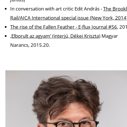
In conversation with art critic Edit András -
The Brook
Rail/AICA International special issue (New York, 2014
The rise of the Fallen Feather - E-flux Journal #56,
20
‚Elborult az agyam‘ (interjú, Dékei Kriszta)
Magyar
Narancs, 2015.20.