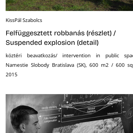
N
KissPál Szabolcs
Felfüggesztett robbanás (részlet) /
Suspended explosion (detail)
köztéri beavatkozás/ intervention in public spa
Namestie Slobody Bratislava (SK), 600 m2 / 600 s
2015