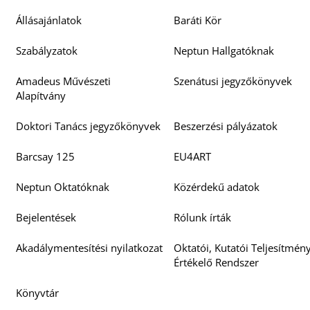
O
Állásajánlatok
Baráti Kör
Szabályzatok
Neptun Hallgatóknak
Amadeus Művészeti
Szenátusi jegyzőkönyvek
Alapítvány
Doktori Tanács jegyzőkönyvek
Beszerzési pályázatok
Barcsay 125
EU4ART
Neptun Oktatóknak
Közérdekű adatok
Bejelentések
Rólunk írták
Akadálymentesítési nyilatkozat
Oktatói, Kutatói Teljesítmén
Értékelő Rendszer
Könyvtár