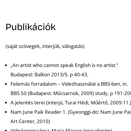
Publikációk
(saját szövegek, interjúk, válogatás)
„An artist who cannot speak English is no artist.“
Budapest: Balkon 2013/5. p 40-43.
Felemás forradalom – Videóhasználat a BBS-ben, in.
BBS 50 (Budapest: Műcsarnok, 2009) study, p 191-20
A jelentés terei (interjú, Turai Hédi, Műértő, 2009.11.
Nam June Paik Reader 1. (Gyeonggi-do: Nam June Pai
Art Center, 2010)
Videóreneszánsz, Maria Marcos (pseudonim)