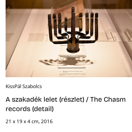
KissPál Szabolcs
A szakadék lelet (részlet) / The Chasm
records (detail)
21 x 19 x 4 cm, 2016