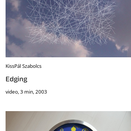
Ő
KissPál Szabolcs
Edging
video, 3 min, 2003