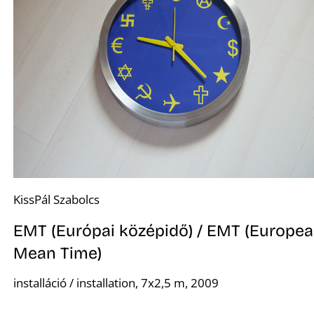
Ő
KissPál Szabolcs
EMT (Európai középidő) / EMT (Europe
Mean Time)
installáció / installation, 7x2,5 m, 2009