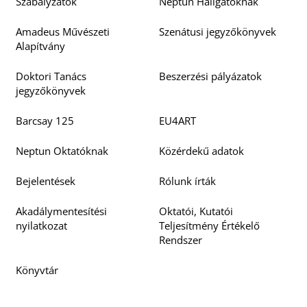
Szabályzatok
Neptun Hallgatóknak
Amadeus Művészeti
Szenátusi jegyzőkönyvek
Alapítvány
Doktori Tanács
Beszerzési pályázatok
jegyzőkönyvek
Barcsay 125
EU4ART
Neptun Oktatóknak
Közérdekű adatok
Bejelentések
Rólunk írták
Akadálymentesítési
Oktatói, Kutatói
nyilatkozat
Teljesítmény Értékelő
Rendszer
Könyvtár