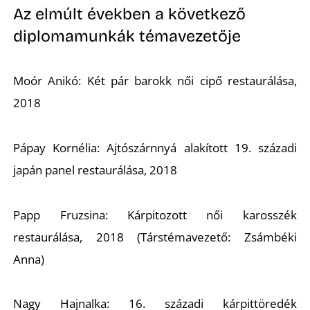
É
Az elmúlt években a következő
diplomamunkák témavezetője
Moór Anikó: Két pár barokk női cipő restaurálása,
2018
Pápay Kornélia: Ajtószárnnyá alakított 19. századi
P
japán panel restaurálása, 2018
Papp Fruzsina: Kárpitozott női karosszék
restaurálása, 2018 (Társtémavezető: Zsámbéki
Anna)
Nagy Hajnalka: 16. századi kárpittöredék