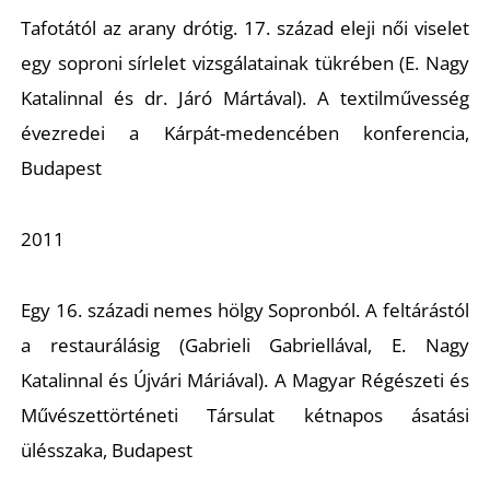
Tafotától az arany drótig. 17. század eleji női viselet
egy soproni sírlelet vizsgálatainak tükrében
(E. Nagy
Katalinnal és dr. Járó Mártával)
.
A textilművesség
O
évezredei a Kárpát-medencében konferencia,
Budapest
2011
Egy 16. századi nemes hölgy Sopronból. A feltárástól
a restaurálásig
(Gabrieli Gabriellával, E. Nagy
Katalinnal és Újvári Máriával)
.
A Magyar Régészeti és
Művészettörténeti Társulat kétnapos ásatási
ülésszaka, Budapest