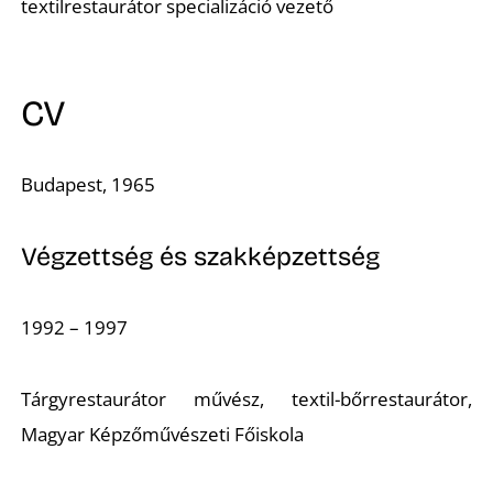
A
textilrestaurátor specializáció vezető
CV
Budapest, 1965
Végzettség és szakképzettség
1992 – 1997
Tárgyrestaurátor művész, textil-bőrrestaurátor,
Magyar Képzőművészeti Főiskola