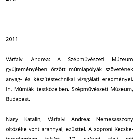
2011
N
Várfalvi Andrea:
A Szépművészeti Múzeum
gyűjteményében őrzött múmiapólyák szövetének
anyag- és készítéstechnikai vizsgálati eredményei
.
In. Múmiák testközelben. Szépművészeti Múzeum,
Budapest.
Nagy Katalin, Várfalvi Andrea:
Nemesasszony
öltözéke vont arannyal, ezüsttel. A soproni Kecske-
templomban feltárt, 17. század eleji női