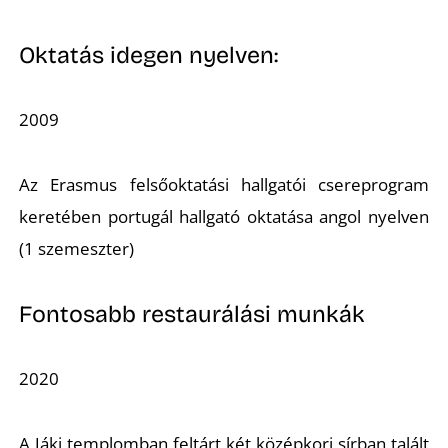
Oktatás idegen nyelven:
2009
L
Az Erasmus felsőoktatási hallgatói csereprogram
keretében portugál hallgató oktatása angol nyelven
(1 szemeszter)
Fontosabb restaurálási munkák
2020
A Jáki templomban feltárt két középkori sírban talált