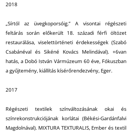
E
2018
„Sírtól az üvegkoporsóig.” A visontai régészeti
feltárás során előkerült 18. századi férfi öltözet
restaurálása, viselettörténeti érdekességek (
Szabó
Csabánéval és Sikéné Kovács Melindával).
+6van
hatás, a Dobó István Vármúzeum 60 éve, Fókuszban
a gyűjtemény, kiállítás kísérőrendezvény, Eger.
K
2017
Régészeti textilek színváltozásának okai és
színrekonstrukciójának korlátai (
Békési-Gardánfalvi
Magdolnával). MIXTURA TEXTURALIS, Ember és textil