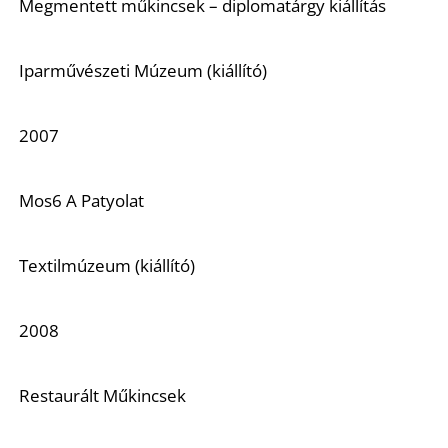
Ő
Megmentett műkincsek – diplomatárgy kiállítás
Iparművészeti Múzeum (kiállító)
2007
Mos6 A Patyolat
Textilmúzeum (kiállító)
2008
Restaurált Műkincsek