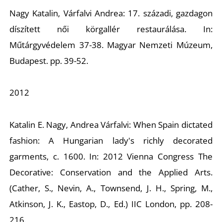
T
Nagy Katalin, Várfalvi Andrea:
17. századi, gazdagon
díszített női körgallér restaurálása
. In:
Műtárgyvédelem 37-38. Magyar Nemzeti Múzeum,
Budapest. pp. 39-52.
2012
A
Katalin E. Nagy, Andrea Várfalvi:
When Spain dictated
fashion: A Hungarian lady's richly decorated
garments, c. 1600.
In: 2012 Vienna Congress The
Decorative: Conservation and the Applied Arts.
(Cather, S., Nevin, A., Townsend, J. H., Spring, M.,
Atkinson, J. K., Eastop, D., Ed.) IIC London, pp. 208-
216.