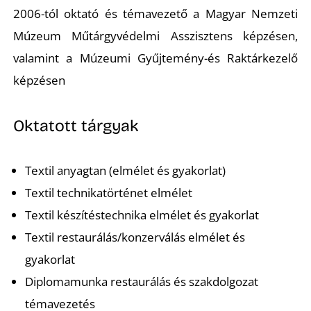
U
2006-tól oktató és témavezető a Magyar Nemzeti
Múzeum Műtárgyvédelmi Asszisztens képzésen,
valamint a Múzeumi Gyűjtemény-és Raktárkezelő
képzésen
Oktatott tárgyak
Á
Textil anyagtan (elmélet és gyakorlat)
Textil technikatörténet elmélet
Textil készítéstechnika elmélet és gyakorlat
Textil restaurálás/konzerválás elmélet és
gyakorlat
Diplomamunka restaurálás és szakdolgozat
témavezetés