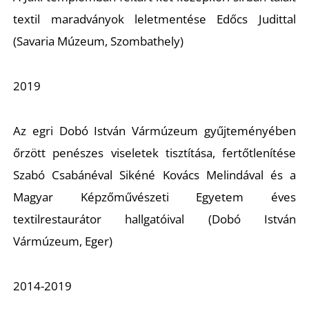
textil maradványok leletmentése Edőcs Judittal
(Savaria Múzeum, Szombathely)
I
2019
Az egri Dobó István Vármúzeum gyűjteményében
őrzött penészes viseletek tisztítása, fertőtlenítése
Szabó Csabánéval Sikéné Kovács Melindával és a
Magyar Képzőművészeti Egyetem éves
textilrestaurátor hallgatóival (Dobó István
Vármúzeum, Eger)
2014-2019