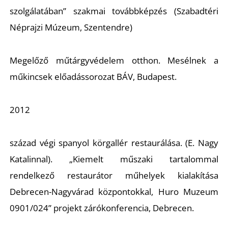
szolgálatában” szakmai továbbképzés (Szabadtéri
Néprajzi Múzeum, Szentendre)
Megelőző műtárgyvédelem otthon.
Mesélnek a
műkincsek előadássorozat BÁV, Budapest.
D
2012
század végi spanyol körgallér restaurálása. (
E. Nagy
Katalinnal). „Kiemelt műszaki tartalommal
rendelkező restaurátor műhelyek kialakítása
Debrecen-Nagyvárad központokkal, Huro Muzeum
0901/024” projekt zárókonferencia, Debrecen.