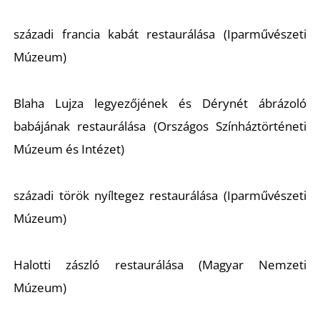
K
századi francia kabát restaurálása (Iparművészeti
Múzeum)
Blaha Lujza legyezőjének és Dérynét ábrázoló
babájának restaurálása (Országos Színháztörténeti
Múzeum és Intézet)
századi török nyíltegez restaurálása (Iparművészeti
Múzeum)
Halotti zászló restaurálása (Magyar Nemzeti
Múzeum)