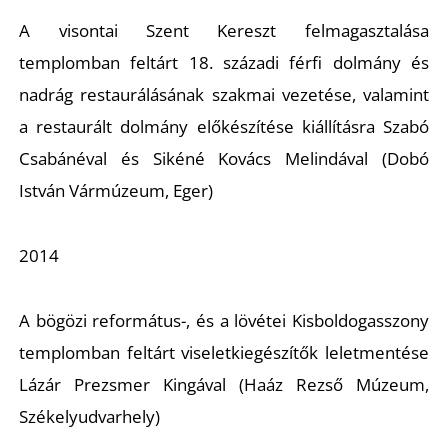
A visontai Szent Kereszt felmagasztalása
S
templomban feltárt 18. századi férfi dolmány és
nadrág restaurálásának szakmai vezetése, valamint
a restaurált dolmány előkészítése kiállításra Szabó
Csabánéval és Sikéné Kovács Melindával (Dobó
István Vármúzeum, Eger)
2014
A bögözi református-, és a lövétei Kisboldogasszony
templomban feltárt viseletkiegészítők leletmentése
Lázár Prezsmer Kingával (Haáz Rezső Múzeum,
Székelyudvarhely)