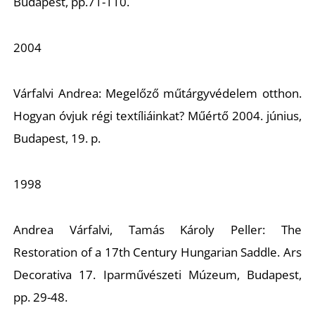
Budapest, pp.71-110.
Z
2004
Várfalvi Andrea:
Megelőző műtárgyvédelem otthon.
Hogyan óvjuk régi textíliáinkat?
Műértő 2004. június,
Budapest, 19. p.
1998
Andrea Várfalvi, Tamás Károly Peller:
The
Restoration of a 17th Century Hungarian Saddle.
Ars
Decorativa 17. Iparművészeti Múzeum, Budapest,
pp. 29-48.