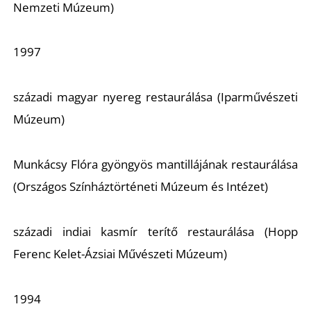
A
Nemzeti Múzeum)
1997
századi magyar nyereg restaurálása (Iparművészeti
Múzeum)
Munkácsy Flóra gyöngyös mantillájának restaurálása
(Országos Színháztörténeti Múzeum és Intézet)
századi indiai kasmír terítő restaurálása (Hopp
Ferenc Kelet-Ázsiai Művészeti Múzeum)
1994