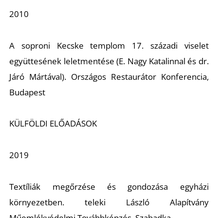
2010
K
A soproni Kecske templom 17. századi viselet
együttesének leletmentése
(E. Nagy Katalinnal és dr.
Járó Mártával)
.
Országos Restaurátor Konferencia,
Budapest
KÜLFÖLDI ELŐADÁSOK
2019
Textíliák megőrzése és gondozása egyházi
környezetben.
teleki László Alapítvány
Műemlékvédelmi Továbbképzés, Szabadka