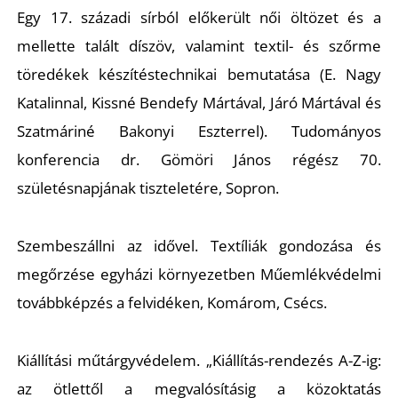
Egy 17. századi sírból előkerült női öltözet és a
mellette talált díszöv, valamint textil- és szőrme
töredékek készítéstechnikai bemutatása
(E. Nagy
Katalinnal, Kissné Bendefy Mártával, Járó Mártával és
Szatmáriné Bakonyi Eszterrel). Tudományos
konferencia dr. Gömöri János régész 70.
születésnapjának tiszteletére, Sopron.
Szembeszállni az idővel. Textíliák gondozása és
megőrzése egyházi környezetben
Műemlékvédelmi
továbbképzés a felvidéken, Komárom, Csécs.
Kiállítási műtárgyvédelem
. „Kiállítás-rendezés A-Z-ig:
az ötlettől a megvalósításig a közoktatás