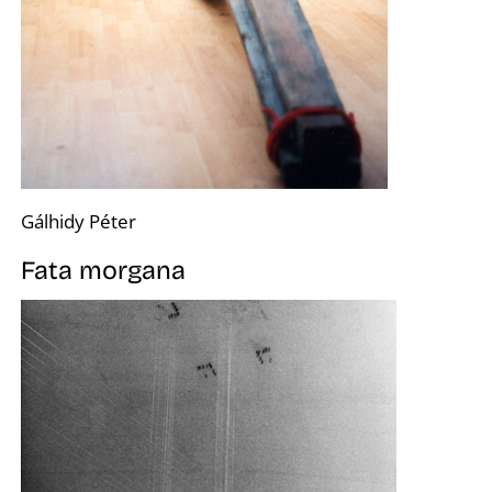
A
Gálhidy Péter
Fata morgana