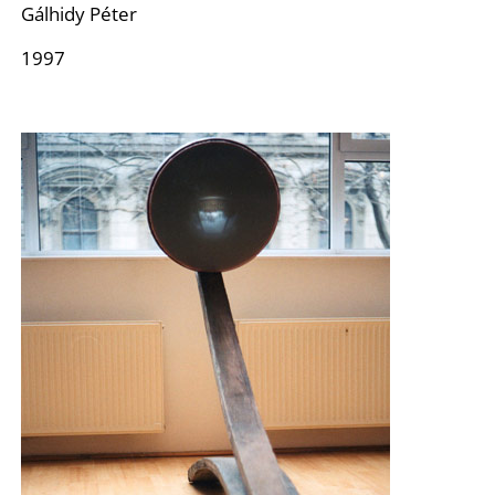
Gálhidy Péter
1997
T