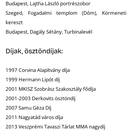
Budapest, Lajtha László portrészobor
Szeged, Fogadalmi templom (Dóm), Körmeneti
kereszt
Budapest, Dagály Sétány, Turbinalevél
U
Díjak, ösztöndíjak:
1997 Corvina Alapítvány díja
1999 Hermann Lipót díj
2001 MKISZ Szobrász Szakosztály fődíja
2001-2003 Derkovits ösztöndíj
2007 Samu Géza Díj
2011 Nagyatád város díja
2013 Veszprémi Tavaszi Tárlat MMA nagydíj