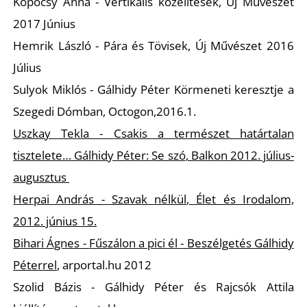
Kopócsy Anna -
Vertikális közelítések, Új Művészet
R
2017 Június
Hemrik László
- Pára és Tövisek, Új Művészet 2016
Július
Sulyok Miklós -
Gálhidy Péter Körmeneti keresztje a
Szegedi Dómban, Octogon,2016.1.
Uszkay Tekla -
Csakis a természet határtalan
tisztelete…
Gálhidy Péter:
Se szó
, Balkon 2012. július-
augusztus
Herpai András -
Szavak nélkül
, Élet és Irodalom,
2012. június 15.
Bihari Ágnes -
Fűszálon a pici él
- Beszélgetés Gálhidy
Péterrel
, arportal.hu 2012
Szolid Bázis -
Gálhidy Péter és Rajcsók Attila