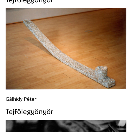
K
Tejfölegyönyör
Gálhidy Péter
Tejfölegyönyör