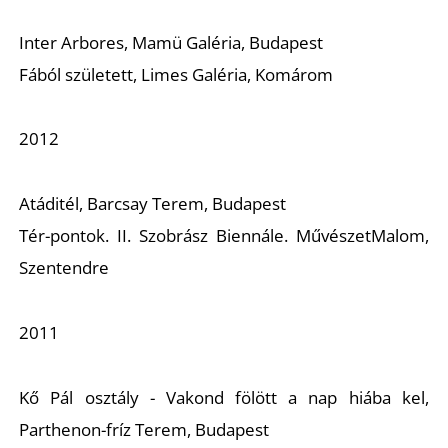
Inter Arbores, Mamü Galéria, Budapest
A
Fából született, Limes Galéria, Komárom
2012
Atáditél, Barcsay Terem, Budapest
Tér-pontok. II. Szobrász Biennále. MűvészetMalom,
Szentendre
2011
Kő Pál osztály - Vakond fölött a nap hiába kel,
Parthenon-fríz Terem, Budapest