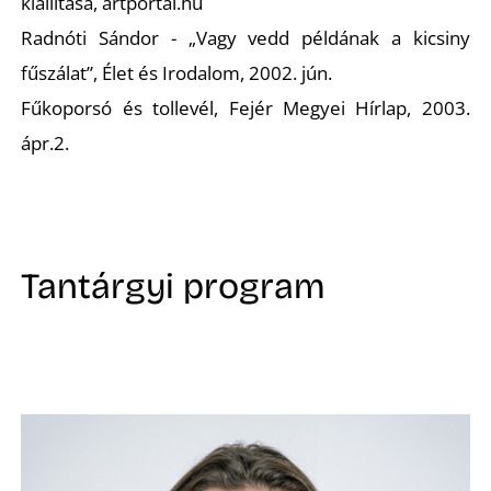
Ő
kiállítása
, artportal.hu
Radnóti Sándor -
„Vagy vedd példának a kicsiny
fűszálat”
, Élet és Irodalom, 2002. jún.
Fűkoporsó és tollevél
, Fejér Megyei Hírlap, 2003.
ápr.2.
Tantárgyi program