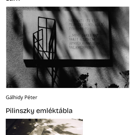
É
Gálhidy Péter
Pilinszky emléktábla