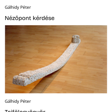
E
Gálhidy Péter
Nézőpont kérdése
Gálhidy Péter