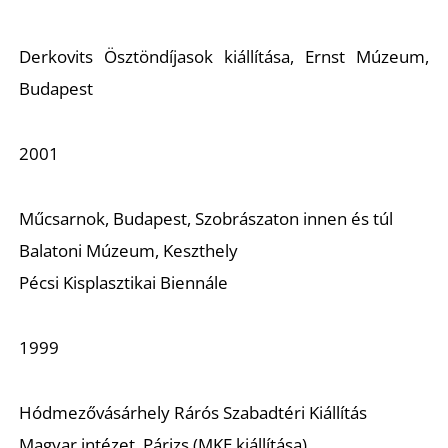
Derkovits Ösztöndíjasok kiállítása, Ernst Múzeum,
Budapest
2001
Z
Műcsarnok, Budapest, Szobrászaton innen és túl
Balatoni Múzeum, Keszthely
Pécsi Kisplasztikai Biennále
1999
Hódmezővásárhely Rárós Szabadtéri Kiállítás
Magyar intézet, Párizs (MKE kiállítása)