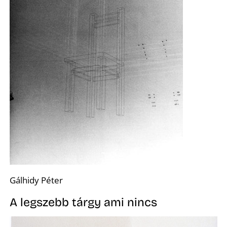
N
Gálhidy Péter
A legszebb tárgy ami nincs