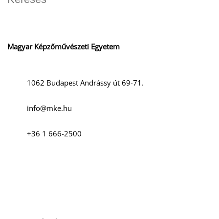
Magyar Képzőművészeti Egyetem
D
1062 Budapest Andrássy út 69-71.
info@mke.hu
+36 1 666-2500
Szociális média