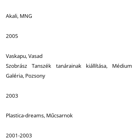
É
Akali, MNG
2005
Vaskapu, Vasad
Szobrász Tanszék tanárainak kiállítása, Médium
Galéria, Pozsony
P
2003
Plastica-dreams, Műcsarnok
2001-2003