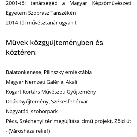
K
2001-től tanársegéd a Magyar Képzőművészeti
Egyetem Szobrász Tanszékén
2014-től művésztanár ugyanit
Művek közgyűjteményben és
köztéren:
Balatonkenese, Pilinszky emléktábla
T
Magyar Nemzeti Galéria,
Akali
Kogart Kortárs Művészeti Gyűjtemény
Deák Gyűjtemény, Székesfehérvár
Nagyatád, szoborpark
Pécs, Széchenyi tér megújítása című projekt, Zöld út
- (Városháza relief)