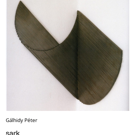
S
Z
Gálhidy Péter
sark