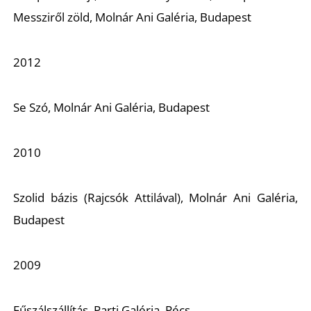
I
Messziről zöld, Molnár Ani Galéria, Budapest
2012
Se Szó, Molnár Ani Galéria, Budapest
2010
S
Szolid bázis (Rajcsók Attilával), Molnár Ani Galéria,
Budapest
2009
Fűszálszállítás, Parti Galéria, Pécs