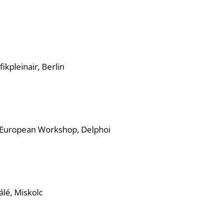
ikpleinair, Berlin
h European Workshop, Delphoi
lé, Miskolc