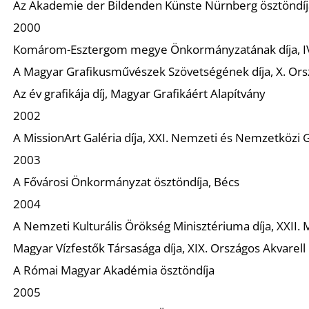
Az Akademie der Bildenden Künste Nürnberg ösztöndíj
2000
Komárom-Esztergom megye Önkormányzatának díja, IV.
A Magyar Grafikusművészek Szövetségének díja, X. Orsz
Az év grafikája díj, Magyar Grafikáért Alapítvány
2002
A MissionArt Galéria díja, XXI. Nemzeti és Nemzetközi G
2003
A Fővárosi Önkormányzat ösztöndíja, Bécs
2004
A Nemzeti Kulturális Örökség Minisztériuma díja, XXII. M
Magyar Vízfestők Társasága díja, XIX. Országos Akvarell
A Római Magyar Akadémia ösztöndíja
2005