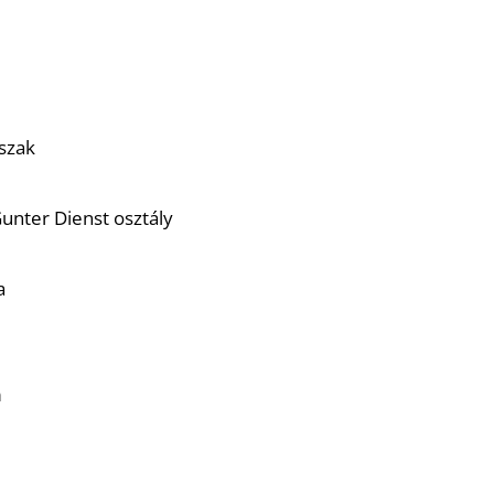
szak
unter Dienst osztály
a
m