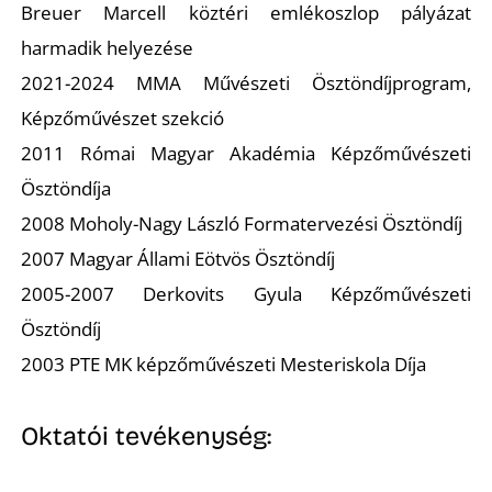
T
Breuer Marcell köztéri emlékoszlop pályázat
harmadik helyezése
2021-2024 MMA Művészeti Ösztöndíjprogram,
Képzőművészet szekció
2011 Római Magyar Akadémia Képzőművészeti
Ösztöndíja
2008 Moholy-Nagy László Formatervezési Ösztöndíj
2007 Magyar Állami Eötvös Ösztöndíj
2005-2007 Derkovits Gyula Képzőművészeti
Ösztöndíj
2003 PTE MK képzőművészeti Mesteriskola Díja
Oktatói tevékenység: