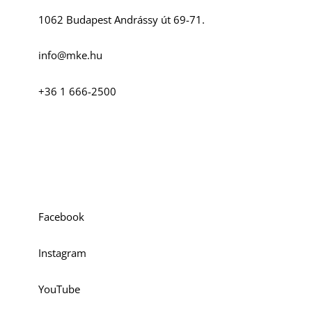
1062 Budapest Andrássy út 69-71.
K
info@mke.hu
+36 1 666-2500
Szociális média
Facebook
Instagram
YouTube