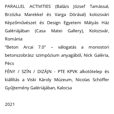
L
PARALLEL ACTIVITIES (Balázs József Tamással,
Brzózka Marekkel és Varga Dórával) kolozsvári
Képzőművészet és Design Egyetem Mátyás Ház
Galériájában (Casa Matei Gallery), Kolozsvár,
Románia
“Beton Arcai 7.0” – válogatás a monostori
betonszobrász szimpózium anyagából, Nick Galéria,
Pécs
FÉNY / SZÍN / DIZÁJN - PTE KPVK alkotótelep és
kiállítás a Viski Károly Múzeum, Nicolas Schöffer
Gyűjtemény Galériájában, Kalocsa
2021