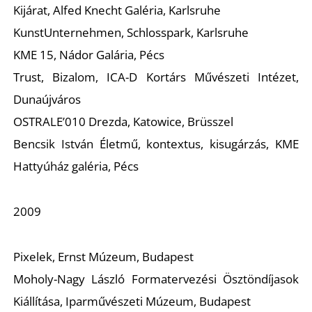
É
Kijárat, Alfed Knecht Galéria, Karlsruhe
KunstUnternehmen, Schlosspark, Karlsruhe
KME 15, Nádor Galária, Pécs
Trust, Bizalom, ICA-D Kortárs Művészeti Intézet,
Dunaújváros
OSTRALE’010 Drezda, Katowice, Brüsszel
Bencsik István Életmű, kontextus, kisugárzás, KME
Hattyúház galéria, Pécs
2009
Pixelek, Ernst Múzeum, Budapest
Moholy-Nagy László Formatervezési Ösztöndíjasok
Kiállítása, Iparművészeti Múzeum, Budapest