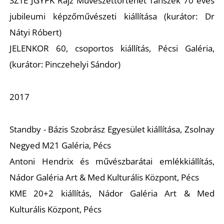
T
SZTE JGYPK Rajz Művészettörténet Tanszék 70 éves
jubileumi képzőművészeti kiállítása (kurátor: Dr
Nátyi Róbert)
JELENKOR 60, csoportos kiállítás, Pécsi Galéria,
(kurátor: Pinczehelyi Sándor)
2017
A
Standby - Bázis Szobrász Egyesület kiállítása, Zsolnay
Negyed M21 Galéria, Pécs
Antoni Hendrix és művészbarátai emlékkiállítás,
Nádor Galéria Art & Med Kulturális Központ, Pécs
KME 20+2 kiállítás, Nádor Galéria Art & Med
Kulturális Központ, Pécs