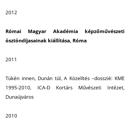
2012
Z
Római Magyar Akadémia képzőművészeti
ösztöndíjasainak kiállítása, Róma
2011
Tükén innen, Dunán túl, A Közelítés –dosszié: KME
1995-2010, ICA-D Kortárs Művészeti Intézet,
Dunaújváros
2010