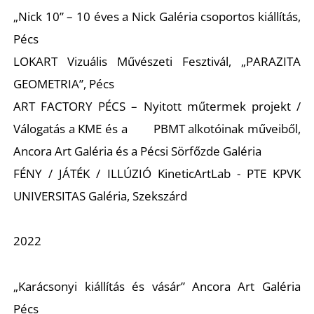
Ő
„Nick 10” – 10 éves a Nick Galéria csoportos kiállítás,
Pécs
LOKART Vizuális Művészeti Fesztivál, „PARAZITA
GEOMETRIA”, Pécs
ART FACTORY PÉCS – Nyitott műtermek projekt /
Válogatás a KME és a PBMT alkotóinak műveiből,
Ancora Art Galéria és a Pécsi Sörfőzde Galéria
FÉNY / JÁTÉK / ILLÚZIÓ KineticArtLab - PTE KPVK
UNIVERSITAS Galéria, Szekszárd
2022
„Karácsonyi kiállítás és vásár” Ancora Art Galéria
Pécs