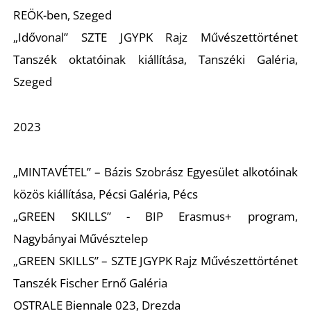
REÖK-ben, Szeged
R
„Idővonal” SZTE JGYPK Rajz Művészettörténet
Tanszék oktatóinak kiállítása, Tanszéki Galéria,
Szeged
2023
„MINTAVÉTEL” – Bázis Szobrász Egyesület alkotóinak
közös kiállítása, Pécsi Galéria, Pécs
„GREEN SKILLS” - BIP Erasmus+ program,
Nagybányai Művésztelep
„GREEN SKILLS” – SZTE JGYPK Rajz Művészettörténet
Tanszék Fischer Ernő Galéria
OSTRALE Biennale 023, Drezda