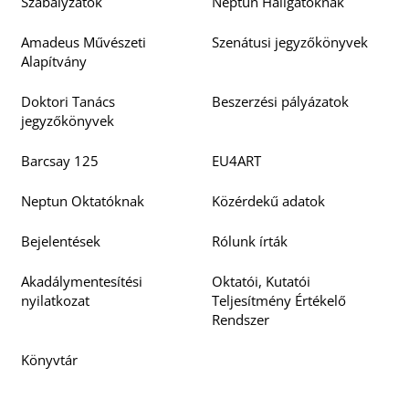
Szabályzatok
Neptun Hallgatóknak
Amadeus Művészeti
Szenátusi jegyzőkönyvek
Alapítvány
Doktori Tanács
Beszerzési pályázatok
jegyzőkönyvek
Barcsay 125
EU4ART
Neptun Oktatóknak
Közérdekű adatok
Bejelentések
Rólunk írták
Akadálymentesítési
Oktatói, Kutatói
nyilatkozat
Teljesítmény Értékelő
Rendszer
Könyvtár