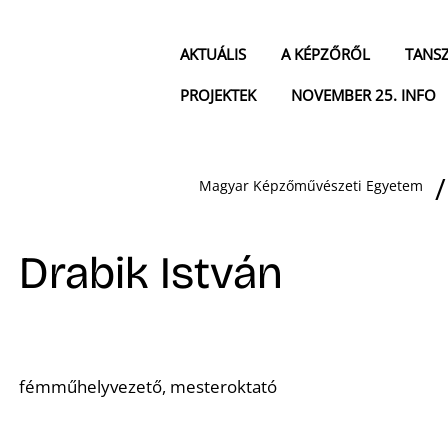
AKTUÁLIS
A KÉPZŐRŐL
TANS
PROJEKTEK
NOVEMBER 25. INFO
Magyar Képzőművészeti Egyetem
Drabik István
fémműhelyvezető, mesteroktató