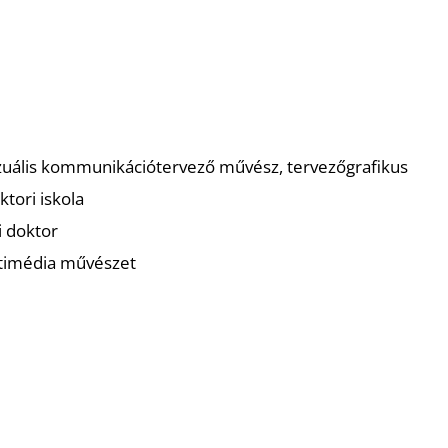
izuális kommunikációtervező művész, tervezőgrafiku
tori iskola
 doktor
ltimédia művészet