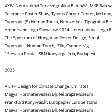
XXIV. Nemzetközi Tervezőgrafikai Biennálé, MKE Barcs
Tolerance Poster Show, Tysons Corner Center, McLean, 
Typozone (5) Human Touch, Nemzetközi Tipográfiai Bie
Ampersand Logo Showcase 2024 - International Logo Ex
The Spectrum of Hungarian Poster Design, Seoul
Typozone - Human Touch, Zlín, Csehország
15 éves a Printa! ISBN könyv+galéria, Budapest
2023
V EIPF Design for Climate Change, Emirates
Magyar Formatervezési Díj, Néprajzi Múzeum
Frankfurti Könyvvásár, Europapier Europe stand
Magyar Formatervezési Díj, Néprajzi Múzeum