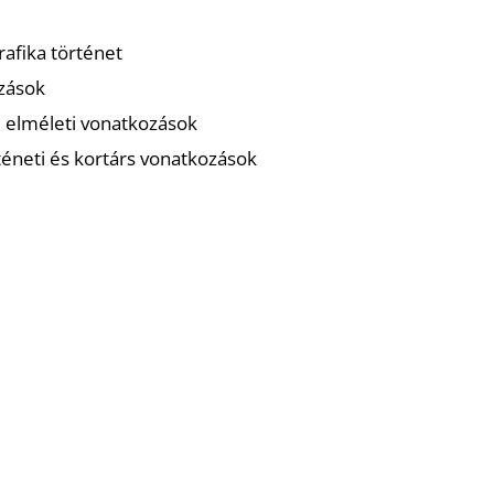
rafika történet
ozások
i, elméleti vonatkozások
téneti és kortárs vonatkozások