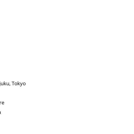
juku, Tokyo
re
a