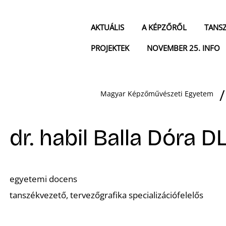
AKTUÁLIS
A KÉPZŐRŐL
TANS
PROJEKTEK
NOVEMBER 25. INFO
Magyar Képzőművészeti Egyetem
dr. habil Balla Dóra D
egyetemi docens
tanszékvezető, tervezőgrafika specializációfelelős