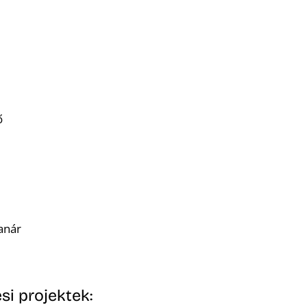
ő
anár
si projektek: