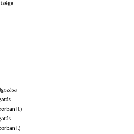
etsége
lgozása
gatás
orban II.)
gatás
korban I.)