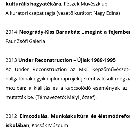
kulturális hagyatékára,
Fészek Művészklub
A kurátori csapat tagja
(vezető kurátor: Nagy Edina)
2014
Neogrády-Kiss Barnabás
:
„megint a fejembe
Faur Zsófi Galéria
2013
Under Reconstruction – Újlak 1989-1995
Az
Under Reconstruction
az MKE Képzőművészet-e
hallgatóinak egyik diplomaprojektjeként valósult meg az
moziban; a kiállítás és a kapcsolódó események az 
mutatták be. (Témavezető: Mélyi József).
2012
Elmozdulás. Munkáskultúra és életmódrefo
iskolában
,
Kassák Múzeum