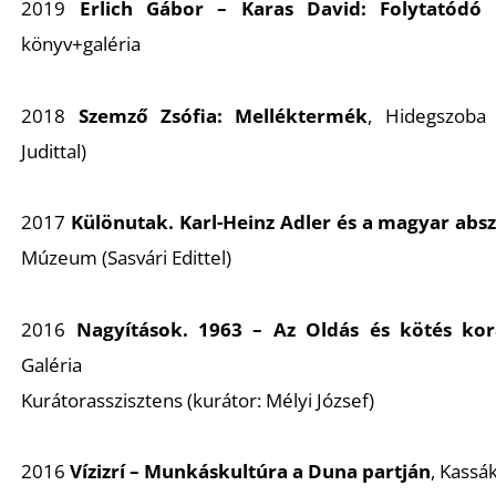
2019
Erlich Gábor
– Karas David:
Folytatódó
könyv+galéria
2018
Szemző Zsófia:
Melléktermék
, Hidegszoba 
Judittal)
2017
Különutak. Karl-Heinz Adler és a magyar abs
Múzeum (Sasvári Edittel)
2016
Nagyítások. 1963 – Az Oldás és kötés ko
Galéria
Kurátorasszisztens (kurátor: Mélyi József)
2016
Vízizrí – Munkáskultúra a Duna partján
,
Kassá