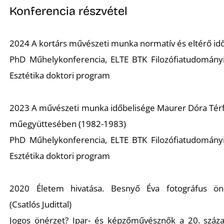
Konferencia részvétel
2024 A kortárs művészeti munka normatív és eltérő idő
PhD Műhelykonferencia, ELTE BTK Filozófiatudományi 
Esztétika doktori program
2023 A művészeti munka időbelisége Maurer Dóra
Tér
műegyüttesében (1982-1983)
PhD Műhelykonferencia, ELTE BTK Filozófiatudományi 
Esztétika doktori program
2020 Életem hivatása. Besnyő Éva fotográfus ön
(Csatlós Judittal)
Jogos önérzet? Ipar- és képzőművésznők a 20. száza