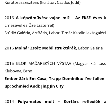
Kurátorasszisztens (kurátor: Csatlós Judi
2016
A képzőművész vajon mi? – Az FKSE éves ki
Emesével és Őze Eszterrel)
Stúdió Galéria, ArtBázis, Labor, Timár Katalin lakásgalér
2016
Molnár Zsolt:
Mobil struktúrák
, Labor Galéria
2015
BLOK MAĎARSKÝCH VÝSTAV
(Magyar kiállítás
Klubovna, Brno
Ember Sári:
Em Casa;
Trapp Dominika:
I’ve fallen
up;
Schmied Andi:
Jing Jin City
2014
Folyamatos múlt – Kortárs reflexiók a