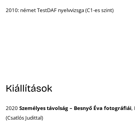
2010: német TestDAF nyelvvizsga (C1-es szint)
Kiállítások
2020
Személyes távolság
– Besnyő Éva fotográfiái
,
(Csatlós Judittal)