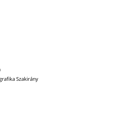
a
afika Szakirány