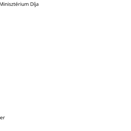
 Minisztérium Díja
ner