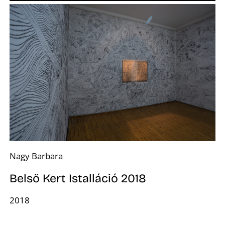
Z
É
Nagy Barbara
Belső Kert Istalláció 2018
2018