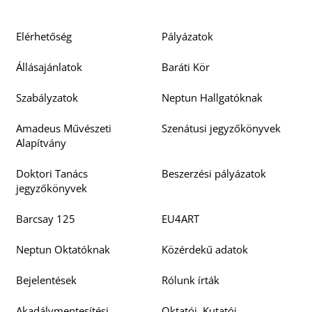
O
Elérhetőség
Pályázatok
Állásajánlatok
Baráti Kör
Szabályzatok
Neptun Hallgatóknak
Amadeus Művészeti
Szenátusi jegyzőkönyvek
Alapítvány
Doktori Tanács
Beszerzési pályázatok
jegyzőkönyvek
K
Barcsay 125
EU4ART
Neptun Oktatóknak
Közérdekű adatok
Bejelentések
Rólunk írták
Akadálymentesítési
Oktatói, Kutatói