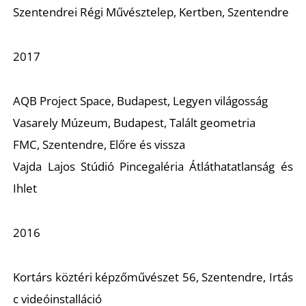
Szentendrei Régi Művésztelep, Kertben, Szentendre
Ő
2017
AQB Project Space, Budapest, Legyen világosság
Vasarely Múzeum, Budapest, Talált geometria
FMC, Szentendre, Előre és vissza
Vajda Lajos Stúdió Pincegaléria Átláthatatlanság és
Ihlet
2016
Kortárs köztéri képzőművészet 56, Szentendre, Irtás
c videóinstalláció