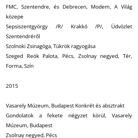
R
FMC, Szentendre, és Debrecen, Modem, A Világ
közepe
Sepsiszentgyörgy /R/ Krakkó /P/, Üdvözlet
Szentendréről
Szolnoki Zsinagóga, Tükrök ragyogása
Szeged Reök Palota, Pécs, Zsolnay negyed, Tér,
Forma, Szín
2015
Vasarely Múzeum, Budapest Konkrét és absztrakt
Gondolatok a fekete négyzet körül, Vasarely
Múzeum, Budapest
Zsolnay negyed, Pécs