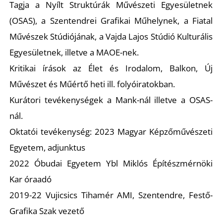
Tagja a Nyílt Struktúrák Művészeti Egyesületnek
(OSAS), a Szentendrei Grafikai Műhelynek, a Fiatal
Művészek Stúdiójának, a Vajda Lajos Stúdió Kulturális
Egyesületnek, illetve a MAOE-nek.
Kritikai írások az Élet és Irodalom, Balkon, Új
T
Művészet és Műértő heti ill. folyóiratokban.
Kurátori tevékenységek a Mank-nál illetve a OSAS-
nál.
Oktatói tevékenység: 2023 Magyar Képzőművészeti
Egyetem, adjunktus
2022 Óbudai Egyetem Ybl Miklós Építészmérnöki
Kar óraadó
2019-22 Vujicsics Tihamér AMI, Szentendre, Festő-
Grafika Szak vezető