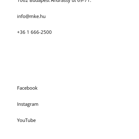
1062 Budapest Andrássy út 69-71.
info@mke.hu
D
+36 1 666-2500
Szociális média
Facebook
Instagram
YouTube