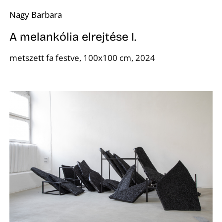
K
Nagy Barbara
A melankólia elrejtése I.
metszett fa festve, 100x100 cm, 2024