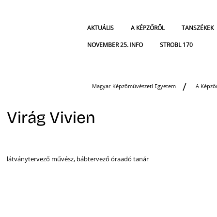
AKTUÁLIS
A KÉPZŐRŐL
TANSZÉKEK
NOVEMBER 25. INFO
STROBL 170
Magyar Képzőművészeti Egyetem
A Képző
Virág Vivien
látványtervező művész, bábtervező óraadó tanár