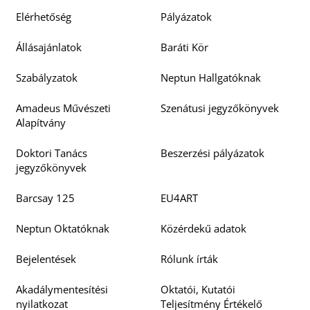
Elérhetőség
Pályázatok
Állásajánlatok
Baráti Kör
Szabályzatok
Neptun Hallgatóknak
Amadeus Művészeti
Szenátusi jegyzőkönyvek
Alapítvány
Doktori Tanács
Beszerzési pályázatok
jegyzőkönyvek
Barcsay 125
EU4ART
Neptun Oktatóknak
Közérdekű adatok
Bejelentések
Rólunk írták
Akadálymentesítési
Oktatói, Kutatói
nyilatkozat
Teljesítmény Értékelő