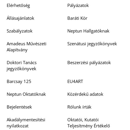
Elérhetőség
Pályázatok
Állásajánlatok
Baráti Kör
Szabályzatok
Neptun Hallgatóknak
Amadeus Művészeti
Szenátusi jegyzőkönyvek
Alapítvány
Doktori Tanács
Beszerzési pályázatok
jegyzőkönyvek
Barcsay 125
EU4ART
Neptun Oktatóknak
Közérdekű adatok
Bejelentések
Rólunk írták
Akadálymentesítési
Oktatói, Kutatói
nyilatkozat
Teljesítmény Értékelő