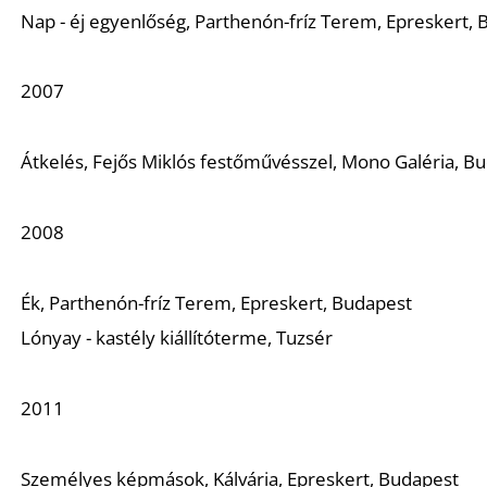
Nap - éj egyenlőség,
Parthenón-fríz Terem, Epreskert,
2007
Átkelés
, Fejős Miklós festőművésszel, Mono Galéria, B
2008
Ék
,
Parthenón-fríz Terem, Epreskert, Budapest
Lónyay - kastély kiállítóterme, Tuzsér
2011
Személyes képmások,
Kálvária, Epreskert, Budapest