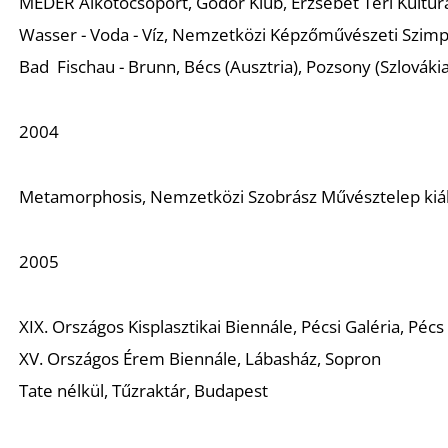
MEDER Alkotócsoport, Gödör Klub, Erzsébet Téri Kultur
Wasser - Voda - Víz,
Nemzetközi Képzőművészeti Szimpóz
Bad Fischau - Brunn, Bécs (Ausztria), Pozsony (Szlováki
2004
Metamorphosis
, Nemzetközi Szobrász Művésztelep kiáll
2005
XIX. Országos Kisplasztikai Biennále, Pécsi Galéria, Pécs
XV. Országos Érem Biennále, Lábasház, Sopron
Tate nélkül,
Tűzraktár, Budapest