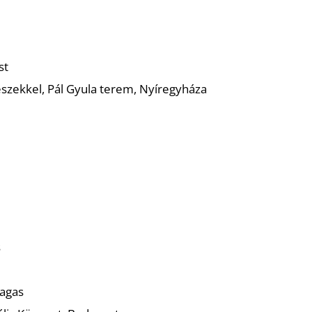
st
észekkel, Pál Gyula terem, Nyíregyháza
s
magas