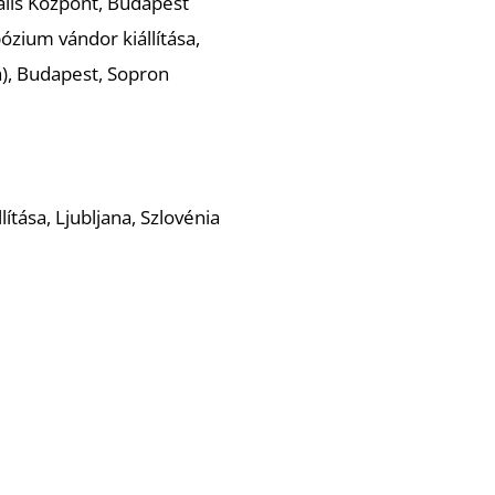
ális Központ, Budapest
ium vándor kiállítása,
a), Budapest, Sopron
ítása, Ljubljana, Szlovénia