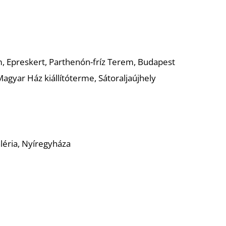
 Epreskert, Parthenón-fríz Terem, Budapest
agyar Ház kiállítóterme, Sátoraljaújhely
léria, Nyíregyháza