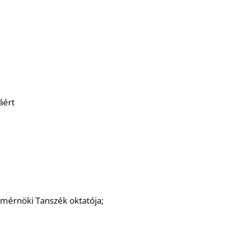
áért
mérnöki Tanszék oktatója;