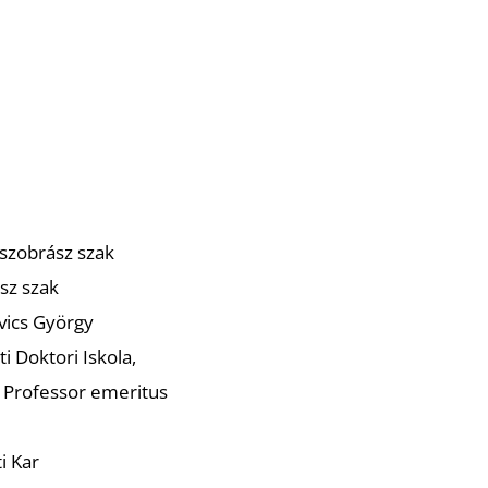
 szobrász szak
sz szak
cs György
 Doktori Iskola,
ofessor emeritus
i Kar