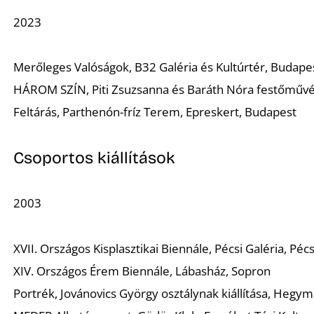
2023
Merőleges Valóságok
, B32 Galéria és Kultúrtér, Budape
HÁROM SZÍN
, Piti Zsuzsanna és Baráth Nóra festőműv
Feltárás
, Parthenón-fríz Terem, Epreskert, Budapest
Csoportos kiállítások
2003
XVII. Országos Kisplasztikai Biennále, Pécsi Galéria, Péc
XIV. Országos Érem Biennále, Lábasház, Sopron
Portrék
, Jovánovics György osztálynak kiállítása, Hegy