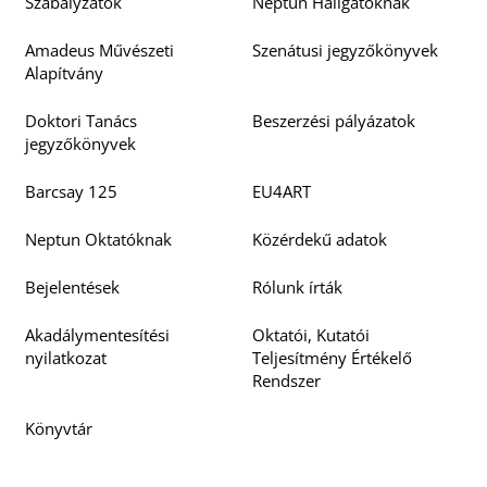
Szabályzatok
Neptun Hallgatóknak
Amadeus Művészeti
Szenátusi jegyzőkönyvek
Alapítvány
Doktori Tanács
Beszerzési pályázatok
jegyzőkönyvek
Barcsay 125
EU4ART
Neptun Oktatóknak
Közérdekű adatok
Bejelentések
Rólunk írták
Akadálymentesítési
Oktatói, Kutatói
nyilatkozat
Teljesítmény Értékelő
Rendszer
Könyvtár