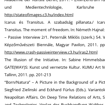
T
und Medientechnlologie, Karlsruhe 
http://stateofimages.c3.hu/index.html
Icarus és Transitus. A szabadság pillanata./ Ica
Transitus. The moment of freedom. In:
Németh Hajnal
– Passive Interview 2/1
. Peternák Miklós (szerk.) 54. 
Képzőművészeti Biennále, Magyar Pavilon, 2011. pp
A
http://www.crash-passiveinterview.c3.hu/iras2.html
The Illusion of the Initiative. In: Sabine Himmelsba
GATE(WAY)S: Kunst und vernetzte Kultur.
KUMU Art 
Tallinn, 2011. pp. 201-213
“Born/Natura” – A Picture in the Background of a Pict
Siegfried Zielinski and Eckhard Fürlus (Eds.).
Varianto
Neapolitan Affairs. On Deep Time Relations of Arts, 
and Technologies.
Verlag der Buchhandlung Walther 