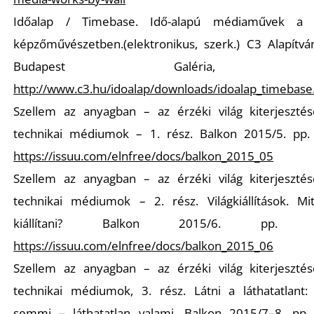
Időalap / Timebase. Idő-alapú médiaművek a k
R
képzőművészetben.(elektronikus, szerk.) C3 Alapítvá
Budapest Galéria, 20
http://www.c3.hu/idoalap/downloads/idoalap_timebase
Szellem az anyagban – az érzéki világ kiterjeszté
technikai médiumok – 1. rész. Balkon 2015/5. pp.
https://issuu.com/elnfree/docs/balkon_2015_05
Szellem az anyagban – az érzéki világ kiterjeszté
technikai médiumok – 2. rész. Világkiállítások. Mit
kiállítani? Balkon 2015/6. pp. 2
https://issuu.com/elnfree/docs/balkon_2015_06
Szellem az anyagban – az érzéki világ kiterjeszté
technikai médiumok, 3. rész. Látni a láthatatlant: 
semmi – láthatatlan valami. Balkon 2015/7–8, pp.