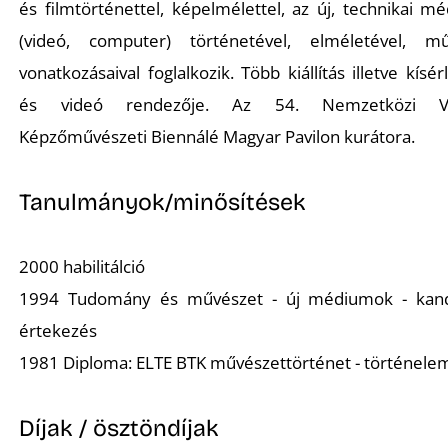
K
és filmtörténettel, képelmélettel, az új, technikai 
(videó, computer) történetével, elméletével, mű
vonatkozásaival foglalkozik. Több kiállítás illetve kísérl
és videó rendezője. Az 54. Nemzetközi Ve
Képzőművészeti Biennálé Magyar Pavilon kurátora.
Tanulmányok/minősítések
2000 habilitálció
1994 Tudomány és művészet - új médiumok - kand
értekezés
1981 Diploma: ELTE BTK művészettörténet - történele
Díjak / ösztöndíjak