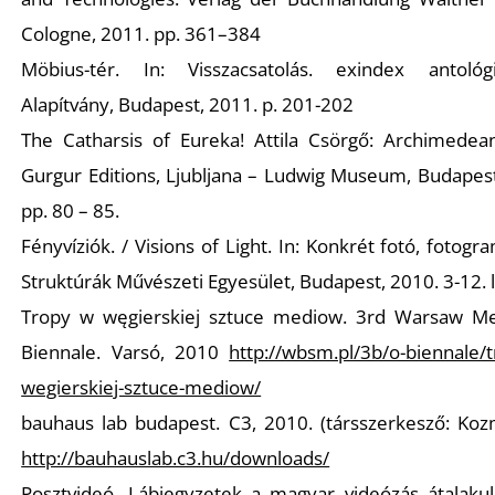
Cologne, 2011. pp. 361–384
Möbius-tér. In: Visszacsatolás
. exindex
antológ
Alapítvány, Budapest, 2011. p. 201-202
The Catharsis of
Eureka!
Attila Csörgő: Archimedean
Gurgur Editions, Ljubljana – Ludwig Museum, Budapest
N
pp. 80 – 85.
Fényvíziók. / Visions of Light. In: Konkrét fotó, fotogra
Struktúrák Művészeti Egyesület, Budapest, 2010. 3-12. 
Tropy w węgierskiej sztuce mediow. 3rd Warsaw Me
Biennale. Varsó, 2010
http://wbsm.pl/3b/o-biennale/
wegierskiej-sztuce-mediow/
bauhaus lab budapest. C3, 2010. (társszerkesző: Koz
http://bauhauslab.c3.hu/downloads/
Posztvideó. Lábjegyzetek a magyar videózás átalakul