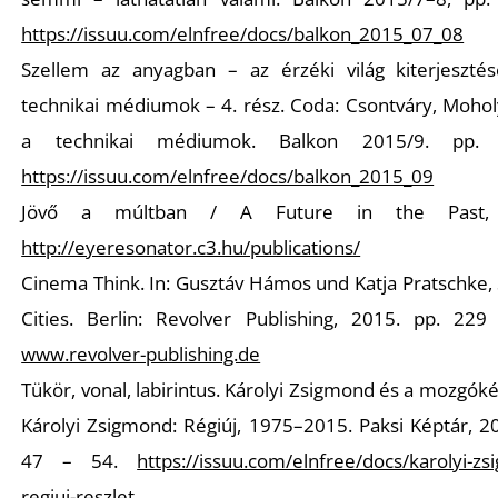
Ő
https://issuu.com/elnfree/docs/balkon_2015_07_08
Szellem az anyagban – az érzéki világ kiterjeszté
technikai médiumok – 4. rész. Coda: Csontváry, Mohol
a technikai médiumok. Balkon 2015/9. pp. 
https://issuu.com/elnfree/docs/balkon_2015_09
Jövő a múltban / A Future in the Past,
http://eyeresonator.c3.hu/publications/
Cinema Think. In: Gusztáv Hámos und Katja Pratschke,
Cities.
Berlin: Revolver Publishing, 2015. pp. 229
www.revolver-publishing.de
Tükör, vonal, labirintus. Károlyi Zsigmond és a mozgóké
Károlyi Zsigmond: Régiúj, 1975–2015.
Paksi Képtár, 20
47 – 54.
https://issuu.com/elnfree/docs/karolyi-z
regiuj-reszlet