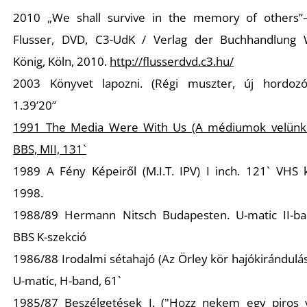
É
2010 „We shall survive in the memory of others”
Flusser, DVD, C3-UdK / Verlag der Buchhandlung 
König, Köln, 2010.
http://flusserdvd.c3.hu/
2003 Könyvet lapozni. (Régi muszter, új hordoz
1.39’20’’
1991 The Media Were With Us (A médiumok velünk 
P
BBS, MII, 131`
1989 A Fény Képeiről (M.I.T. IPV) I inch. 121` VHS k
1998.
1988/89 Hermann Nitsch Budapesten. U-matic II-ba
BBS K-szekció
1986/88 Irodalmi sétahajó (Az Örley kör hajókirándulá
U-matic, H-band, 61`
1985/87 Beszélgetések I. ("Hozz nekem egy piros v