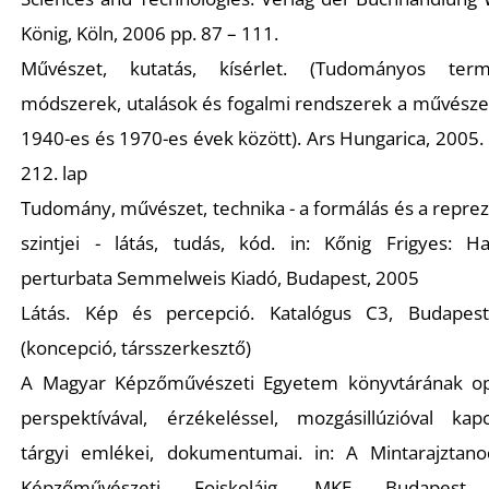
E
König, Köln, 2006 pp. 87 – 111.
Művészet, kutatás, kísérlet. (Tudományos term
módszerek, utalások és fogalmi rendszerek a művésze
1940-es és 1970-es évek között). Ars Hungarica, 2005. 
212. lap
Tudomány, művészet, technika - a formálás és a repre
szintjei - látás, tudás, kód. in: Kőnig Frigyes: H
perturbata Semmelweis Kiadó, Budapest, 2005
K
Látás. Kép és percepció. Katalógus C3, Budapes
(koncepció, társszerkesztő)
A Magyar Képzőművészeti Egyetem könyvtárának opt
perspektívával, érzékeléssel, mozgásillúzióval kapc
tárgyi emlékei, dokumentumai. in: A Mintarajztano
Képzőművészeti Foiskoláig. MKE Budapest,