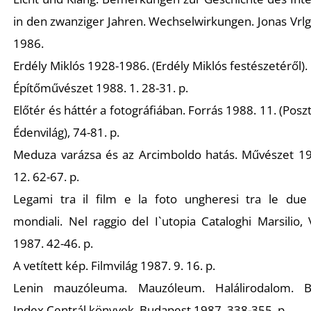
in den zwanziger Jahren. Wechselwirkungen. Jonas Vrlg
1986.
Erdély Miklós 1928-1986. (Erdély Miklós festészetéről)
O
Építőművészet 1988. 1. 28-31. p.
Előtér és háttér a fotográfiában. Forrás 1988. 11. (Poszt
Édenvilág), 74-81. p.
Meduza varázsa és az Arcimboldo hatás. Művészet 19
12. 62-67. p.
Legami tra il film e la foto ungheresi tra le due
mondiali. Nel raggio del I`utopia Cataloghi Marsilio,
1987. 42-46. p.
A vetített kép. Filmvilág 1987. 9. 16. p.
Lenin mauzóleuma. Mauzóleum. Halálirodalom. B
Index Centrál könyvek, Budapest 1987. 338-355. p.