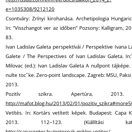
e=1035308/9212120
Csontváry: Zrínyi kirohanása. Archetipologia Hungari
In: “Visszhangot ver az időben” Pozsony: Kalligram, 2
83.
Ivan Ladislav Galeta perspektívái / Perspektive Ivana L
Galete / The Perspectives of Ivan Ladislav Galeta. In
Milovac (ed.):
Ivan Ladislav Galeta A nullpont tájképe. 
nulte toc
ˇ
ke. Zero-point landscape.
Zagreb: MSU, Paksi 
2013.
Pozitív szikra. Apertúra, 2013
http://mafot.blog.hu/2013/02/01/pozitiv_szikra#more
Vetítés. In: Kortárs vetített képek. Budapest: Capa 
2013. 112–123. (Kiállítási katal
http://capacenter.hu/peternak-miklos-vetites/