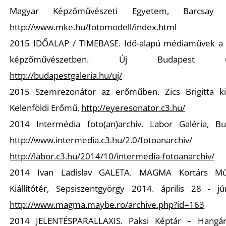
Magyar Képzőművészeti Egyetem, Barcsay 
http://www.mke.hu/fotomodell/index.html
2015 IDŐALAP / TIMEBASE. Idő-alapú médiaművek a 
képzőművészetben. Új Budapest Gal
http://budapestgaleria.hu/uj/
L
2015 Szemrezonátor az erőműben. Zics Brigitta kiál
Kelenföldi Erőmű,
http://eyeresonator.c3.hu/
2014 Intermédia foto(an)archív. Labor Galéria, Bu
http://www.intermedia.c3.hu/2.0/fotoanarchiv/
é
http://labor.c3.hu/2014/10/intermedia-fotoanarchiv/
2014 Ivan Ladislav GALETA. MAGMA Kortárs Műv
Kiállítótér, Sepsiszentgyörgy 2014. április 28 - jú
http://www.magma.maybe.ro/archive.php?id=163
2014 JELENTÉSPARALLAXIS. Paksi Képtár – Hangá