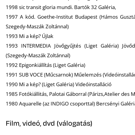
K
1998 sic transit gloria mundi. Bartók 32 Galéria,
1997 A kód. Goethe-Institut Budapest (Hámos Gusztá
Szegedy-Maszák Zoltánnal)
1993 Mi a kép? Újlak
1993 INTERMEDIA Jövőgyűjtés (Liget Galéria) Jövő
(Szegedy-Maszák Zoltánnal)
1992 Epigonkiállítás (Liget Galéria)
1991 SUB VOCE (Műcsarnok) Műelemzés (Videóinstallác
1990 Mi a kép? (Liget Galéria) Videóinstalláció
1985 Fotókiállitás, Palotai Gáborral (Párizs,Atelier des M
1980 Aquarelle (az INDIGO csoporttal) Bercsényi Galéri
Film, videó, dvd (válogatás)