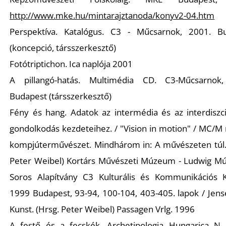
http://www.mke.hu/mintarajztanoda/konyv2-04.htm
Perspektíva. Katalógus. C3 - Műcsarnok, 2001. B
(koncepció, társszerkesztő)
Fotótriptichon. Ica naplója 2001
A pillangó-hatás. Multimédia CD. C3-Műcsarnok
Budapest (társszerkesztő)
Fény és hang. Adatok az intermédia és az interdiszci
gondolkodás kezdeteihez. / "Vision in motion" / MC/M
kompjúterművészet. Mindhárom in: A művészeten túl. 
Peter Weibel) Kortárs Művészeti Múzeum - Ludwig M
Soros Alapítvány C3 Kulturális és Kommunikációs 
1999 Budapest, 93-94, 100-104, 403-405. lapok / Jens
Kunst. (Hrsg. Peter Weibel) Passagen Vrlg. 1996
A festő és a fecskék. Archetipologia Hungarica N 