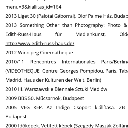
A
menu=3&kiallitas_id=164
2013 Liget 30 (Palotai Gáborral). Olof Palme Ház, Buda
2013
Something Other than Photography: Photo &
Edith-Russ-Haus für Medienkunst, Olde
http://www.edith-russ-haus.de/
2012 Winnipeg Cinematheque
2010/11
Rencontres Internationales Paris/Berlin
(VIDEOTHEQUE, Centre Georges Pompidou, Paris, Taba
Madrid, Haus der Kulturen der Welt, Berlin)
2010 III. Warszawskie Biennale Sztuki Mediów
2009 BBS 50. Műcsarnok, Budapest
2005 VEG KEP. Az Indigo Csoport kiállítása. 2B 
Budapest
2000 Időképek. Vetített képek (Szegedy-Maszák Zoltánn