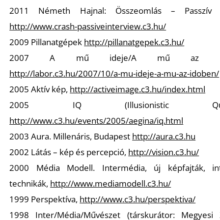
2011 Németh Hajnal: Összeomlás – Passzív in
S
http://www.crash-passiveinterview.c3.hu/
2009 Pillanatgépek
http://pillanatgepek.c3.hu/
2007 A mű ideje/A mű az idő
http://labor.c3.hu/2007/10/a-mu-ideje-a-mu-az-idoben/
2005 Aktív kép,
http://activeimage.c3.hu/index.html
2005 IQ (Illusionistic Quadr
http://www.c3.hu/events/2005/aegina/iq.html
2003 Aura. Millenáris, Budapest
http://aura.c3.hu
2002 Látás – kép és percepció,
http://vision.c3.hu/
2000 Média Modell. Intermédia, új képfajták, int
technikák,
http://www.mediamodell.c3.hu/
1999 Perspektíva,
http://www.c3.hu/perspektiva/
1998 Inter/Média/Művészet (társkurátor: Megyesi 