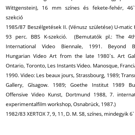
Wittgenstein), 16 mm színes és fekete-fehér, 46
szekció
1985/87 Beszélgetések II. (Vénusz születése) U-matic
93 perc. BBS K-szekció. (
Bemutatók pl.: The 4t
International Video Biennale, 1991. Beyond B
Z
Hungarian Video Art from the late 1980`s. Art Gal
Ontario, Toronto, Les Instants Video. Manosque, Franc
1990. Video: Les beaux jours, Strassbourg, 1989; Tran
Gallery, Glsagow. 1989; Goethe Institut 1989 Bu
Offensive Video Kunst, Dortmund 1988, 7. internat
experimentalfilm workshop, Osnabrück, 1987.
)
1982/83 XERTOX 7, 9, 11, D. M. S8, színes, mindegyik 6`