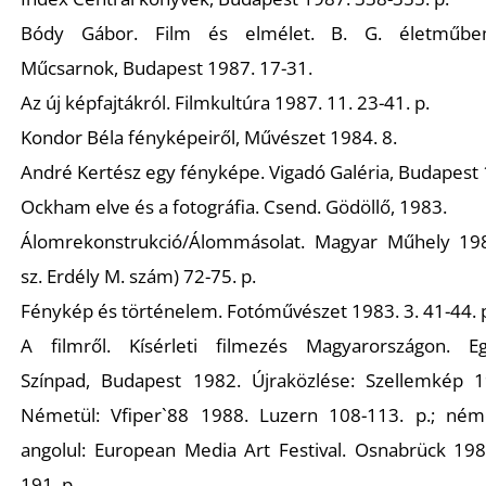
Bódy Gábor. Film és elmélet. B. G. életműbem
K
Műcsarnok, Budapest 1987. 17-31.
Az új képfajtákról. Filmkultúra 1987. 11. 23-41. p.
Kondor Béla fényképeiről, Művészet 1984. 8.
André Kertész egy fényképe. Vigadó Galéria, Budapest
Ockham elve és a fotográfia. Csend. Gödöllő, 1983.
Álomrekonstrukció/Álommásolat. Magyar Műhely 198
sz. Erdély M. szám) 72-75. p.
Fénykép és történelem. Fotóművészet 1983. 3. 41-44. 
A filmről. Kísérleti filmezés Magyarországon. E
Színpad, Budapest 1982. Újraközlése: Szellemkép 1
Németül: Vfiper`88 1988. Luzern 108-113. p.; ném
angolul: European Media Art Festival. Osnabrück 198
191. p.