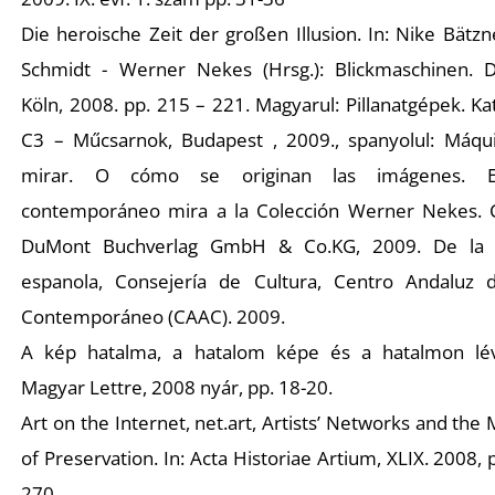
Die heroische Zeit der großen Illusion. In: Nike Bätzn
Z
Schmidt - Werner Nekes (Hrsg.): Blickmaschinen. 
Köln, 2008. pp. 215 – 221. Magyarul: Pillanatgépek. Ka
C3 – Műcsarnok, Budapest , 2009., spanyolul: Máqu
mirar. O cómo se originan las imágenes. E
contemporáneo mira a la Colección Werner Nekes. C
DuMont Buchverlag GmbH & Co.KG, 2009. De la 
espanola, Consejería de Cultura, Centro Andaluz 
Contemporáneo (CAAC). 2009.
A kép hatalma, a hatalom képe és a hatalmon lé
Magyar Lettre, 2008 nyár, pp. 18-20.
Art on the Internet, net.art, Artists’ Networks and th
of Preservation. In: Acta Historiae Artium, XLIX. 2008, 
270