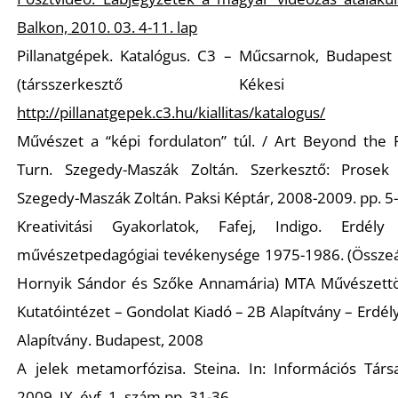
Balkon, 2010. 03. 4-11. lap
Pillanatgépek. Katalógus. C3 – Műcsarnok, Budapest 
(társszerkesztő Kékesi Zol
S
http://pillanatgepek.c3.hu/kiallitas/katalogus/
Művészet a “képi fordulaton” túl. / Art Beyond the P
Turn. Szegedy-Maszák Zoltán. Szerkesztő: Prosek 
Szegedy-Maszák Zoltán. Paksi Képtár, 2008-2009. pp. 5
Kreativitási Gyakorlatok, Fafej, Indigo. Erdély
művészetpedagógiai tevékenysége 1975-1986. (Összeáll
Hornyik Sándor és Szőke Annamária) MTA Művészettö
Kutatóintézet – Gondolat Kiadó – 2B Alapítvány – Erdél
Alapítvány. Budapest, 2008
A jelek metamorfózisa. Steina. In: Információs Társ
2009. IX. évf. 1. szám pp. 31-36