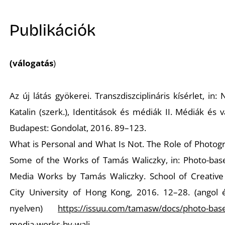
Publikációk
Ő
(válogatás
)
Az új látás gyökerei. Transzdiszciplináris kísérlet, in
Katalin (szerk.),
Identitások és médiák II. Médiák és v
Budapest: Gondolat, 2016. 89–123.
What is Personal and What Is Not. The Role of Photog
Some of the Works of Tamás Waliczky, in:
Photo-ba
Media Works by Tamás Waliczky.
School of Creative
City University of Hong Kong, 2016. 12–28. (angol é
nyelven)
https://issuu.com/tamasw/docs/photo-bas
media-works-by-wali