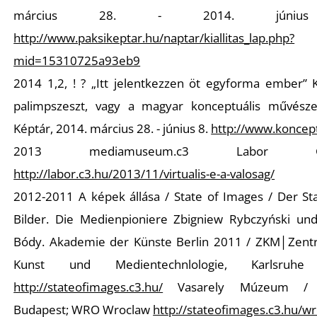
március 28. - 2014. júni
http://www.paksikeptar.hu/naptar/kiallitas_lap.php?
mid=15310725a93eb9
2014 1,2, ! ? „Itt jelentkezzen öt egyforma ember” 
palimpszeszt, vagy a magyar konceptuális művésze
Képtár, 2014. március 28. - június 8.
http://www.koncept
2013 mediamuseum.c3 Labor Gal
http://labor.c3.hu/2013/11/virtualis-e-a-valosag/
2012-2011 A képek állása / State of Images / Der St
Bilder. Die Medienpioniere Zbigniew Rybczyński un
Bódy. Akademie der Künste Berlin 2011 / ZKM│Zent
Kunst und Medientechnlologie, Karlsruh
http://stateofimages.c3.hu/
Vasarely Múzeum / L
Budapest; WRO Wroclaw
http://stateofimages.c3.hu/wr