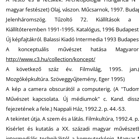
magyar festészet) Olaj, vászon. Műcsarnok, 1997. Buda
Jelenháromszög. Tűzoltó 72. Kiállítások a T
Kiállítóteremben 1991-1995. Katalógus, 1996 Budapest
Új képfajtákról. Balassi Kiadó Intermedia 1993 Budapes
A konceptuális művészet hatása Magyarors
http://www.c3.hu/collection/koncept/
A következő száz év. Filmvilág, 1995. jan.(á
Mozgóképkultúra. Szöveggyűjtemény, Eger 1995)
A kép a camera obscurától a computerig. (A "Tudo
Művészet kapcsolata. Új médiumok" c. Kand. dissz
fejezetének a fele.) Nappali Ház, 1992.2. p. 44.-53.
A tekintet útja. A szem és a látás. Filmkultúra, 1992.4. p.
Kisérlet és kutatás a XX. századi magyar művészet
intermediális technikáktól a komputerképig. Magyar 