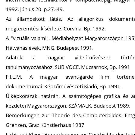
1992. június 20. p.27.-49.
Az államosított látás. Az allegorikus dokument
megteremtési kísérlete. Corvina, Bp. 1992.
A "vizuális valami". Médiahelyzet Magyarországon 195
Hatvanas évek. MNG, Budapest 1991.
D
Adatok a magyar videóművészet történe
tanulmányozásához. SUB VOCE. Műcsarnok, Bp. 1991
F.I.L.M. A magyar avant-garde film történ
dokumentumai. Képzőművészeti Kiadó, Bp. 1991.
Újképkorszak határán. A számítógépes grafika és a
kezdetei Magyarországon. SZÁMALK, Budapest 1989.
Bemerkungen zur Theorie des Computerbildes. Entg
Grenzen, Graz Künstlerhaus 1987
Licht und Klang. Bemerkungen zur Geschichte des Int