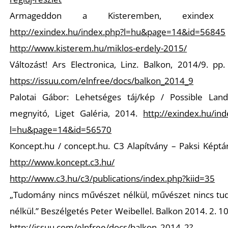
L
Armageddon a Kisteremben, exindex 
http://exindex.hu/index.php?l=hu&page=14&id=56845
http://www.kisterem.hu/miklos-erdely-2015/
Változást! Ars Electronica, Linz. Balkon, 2014/9. pp
https://issuu.com/elnfree/docs/balkon_2014_9
Palotai Gábor: Lehetséges táj/kép / Possible Land
megnyitó, Liget Galéria, 2014.
http://exindex.hu/in
l=hu&page=14&id=56570
Koncept.hu / concept.hu. C3 Alapítvány – Paksi Képtá
http://www.koncept.c3.hu/
http://www.c3.hu/c3/publications/index.php?kiid=35
„Tudomány nincs művészet nélkül, művészet nincs t
nélkül.” Beszélgetés Peter Weibellel. Balkon 2014. 2. 10
http://issuu.com/elnfree/docs/balkon_2014_2?