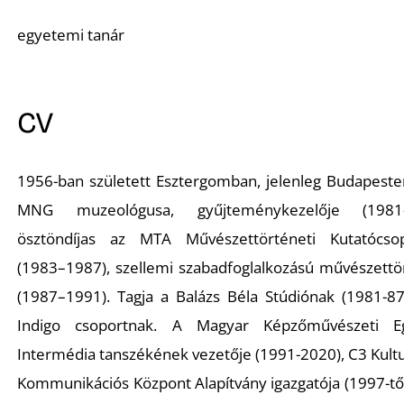
A
egyetemi tanár
CV
1956-ban született Esztergomban, jelenleg Budapesten
MNG muzeológusa, gyűjteménykezelője (1981–
ösztöndíjas az MTA Művészettörténeti Kutatócso
(1983–1987), szellemi szabadfoglalkozású művészettö
(1987–1991). Tagja a Balázs Béla Stúdiónak (1981-87
Indigo csoportnak. A Magyar Képzőművészeti E
Intermédia tanszékének vezetője (1991-2020), C3 Kultu
Kommunikációs Központ Alapítvány igazgatója (1997-től