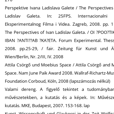
É
Perspektive Ivana Ladislava Galete / The Perspectives
Ladislav Galeta. In: 25FPS. Internacionalni F
Eksperimentalnog Filma i Videa. Zagreb, 2008. pp. 1
The Perspectives of Ivan Ladislav Galeta. / OI ?POO?T
IBAN ?ANTI??AB ?KA?ETA. Forum Experimental. Thessa
2008. pp.25-29, / fair. Zeitung für Kunst und Äs
Wien/Berlin, Nr. 2/III, IV. 2008
Attila Csörgő und Moebius Space / Attila Csörgő and 
Space. Nam June Paik Award 2008. Wallraf-Richartz-M
Foundation Corboud, Köln, 2008 (lapszámozás nélkül)
Valami dereng. A figyelő tekintet a tudományb
művészetekben, a kutatás és a képek. In: Művész
kutatás. MKE, Budapest, 2007. 153-168. lap
Kunst, Wissenschaft und Glaukerei in der Zeit Wolfg