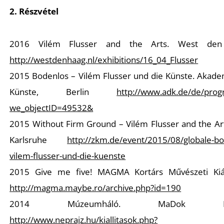
2. Részvétel
2016 Vilém Flusser and the Arts. West den
http://westdenhaag.nl/exhibitions/16_04_Flusser
2015 Bodenlos – Vilém Flusser und die Künste. Akade
Künste, Berlin
http://www.adk.de/de/pro
we_objectID=49532&
2015 Without Firm Ground – Vilém Flusser and the Ar
Karlsruhe
http://zkm.de/event/2015/08/globale-bo
vilem-flusser-und-die-kuenste
2015 Give me five! MAGMA Kortárs Művészeti Kiáll
http://magma.maybe.ro/archive.php?id=190
2014 Múzeumháló. MaDok LA
http://www.neprajz.hu/kiallitasok.php?