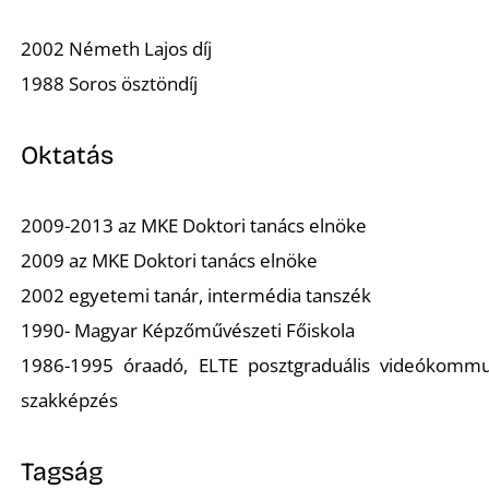
T
2002 Németh Lajos díj
1988 Soros ösztöndíj
Oktatás
2009-2013 az MKE Doktori tanács elnöke
2009 az MKE Doktori tanács elnöke
2002 egyetemi tanár, intermédia tanszék
1990- Magyar Képzőművészeti Főiskola
1986-1995 óraadó, ELTE posztgraduális videókommu
szakképzés
Tagság