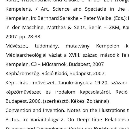
K
Kempelens. / Art, Science and Spectacle in the
Kempelen. In: Bernhard Serexhe – Peter Weibel (Eds.)
in der Maschine. Matthes & Seitz, Berlin – ZKM, Kar
2007. pp. 28-38.
Művészet, tudomány, mutatvány Kempelen ko
Médiaarcheológiai vázlat a XVIII. század második felé
Kempelen. C3 – Műcsarnok, Budapest, 2007
Képháromszög. Ráció Kiadó, Budapest, 2007.
Kép - írás - művészet. Tanulmányok a 19-20. századi
képzőművészet és irodalom kapcsolatáról. Ráció
Budapest, 2006. (szerkesztő, Kékesi Zoltánnal)
Convention and Invention. Notes on the Illustrations 
Pictus. In: Variantology 2. On Deep Time Relations o
Sciences and Technologies. Verlag der Buchhandlung 