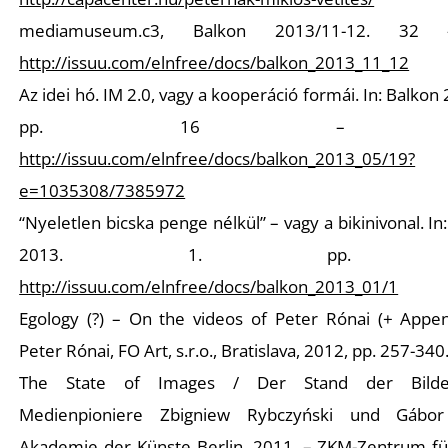
mediamuseum.c3, Balkon 2013/11-12. 32
http://issuu.com/elnfree/docs/balkon_2013_11_12
Az idei hó. IM 2.0, vagy a kooperáció formái. In: Balkon 
pp. 16 – 2
http://issuu.com/elnfree/docs/balkon_2013_05/19?
e=1035308/7385972
“Nyeletlen bicska penge nélkül” – vagy a bikinivonal. In
2013. 1. pp. 4
http://issuu.com/elnfree/docs/balkon_2013_01/1
Egology (?) – On the videos of Peter Rónai (+ Append
Peter Rónai,
FO Art, s.r.o., Bratislava, 2012, pp. 257-340
The State of Images / Der Stand der Bilde
Medienpioniere Zbigniew Rybczyński und Gábor
Akademie der Künste Berlin, 2011. – ZKM-Zentrum fü