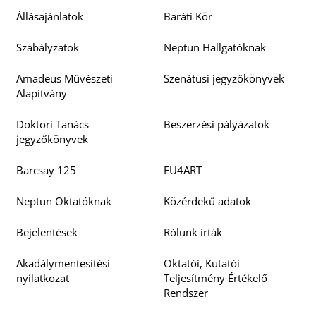
Állásajánlatok
Baráti Kör
Szabályzatok
Neptun Hallgatóknak
Amadeus Művészeti
Szenátusi jegyzőkönyvek
Alapítvány
Doktori Tanács
Beszerzési pályázatok
jegyzőkönyvek
Barcsay 125
EU4ART
Neptun Oktatóknak
Közérdekű adatok
Bejelentések
Rólunk írták
Akadálymentesítési
Oktatói, Kutatói
nyilatkozat
Teljesítmény Értékelő
Rendszer