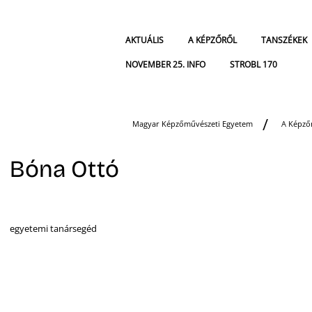
AKTUÁLIS
A KÉPZŐRŐL
TANSZÉKEK
NOVEMBER 25. INFO
STROBL 170
Magyar Képzőművészeti Egyetem
A Képző
Bóna Ottó
egyetemi tanársegéd